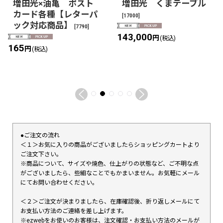
増田光×油亀 ポスト
増田光 くまテーブル
カード各種【レターパ
[
17000
]
ック対応商品】
[
7790
]
143,000
円
(税込)
165
円
(税込)
●ご注文の流れ
＜１＞お気に入りの商品がございましたらショッピングカートより
ご注文下さい。
※商品について、サイズや焼色、仕上がりの状態など、ご不明な点
がございましたら、些細なことでもかまいません。お気軽にメール
にてお問い合わせください。
＜２＞ご注文が決まりましたら、在庫確認後、折り返しメールにて
お支払い方法のご連絡を差し上げます。
※ezwebをお使いのお客様は、注文確認・お支払い方法のメールが