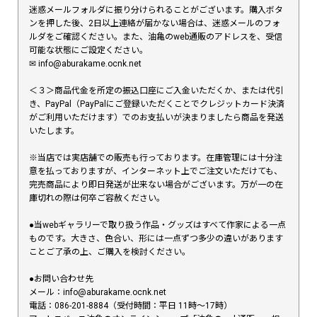
迷惑メールフォルダに振り分けられることがございます。購入ボタ
ンを押した後、2日以上連絡が届かない場合は、迷惑メールのフォ
ルダをご確認ください。また、油亀のweb通販のアドレスを、受信
可能な状態にご設定ください。
✉︎ info@aburakame.ocnk.net
＜３＞商品代金を所定の振込口座にご入金いただくか、または代引
き、PayPal（PayPalにご登録いただくことでクレジットカード決済
がご利用いただけます）でのお支払いが決まりましたら商品を発送
いたします。
※当店では実店舗での販売も行っております。在庫管理には十分注
意を払っておりますが、インターネット上でご注文いただけても、
完売商品により即日発送が出来ない場合がございます。万が一の在
庫切れの際は何卒ご容赦ください。
●当webギャラリーで取り扱う作品・グッズはすべて作家による一点
ものです。大きさ、色合い、形には一点ずつ多少の違いがあります
ことご了承の上、ご購入を検討ください。
●お問い合わせ先
メール：info@aburakame.ocnk.net
電話：086-201-8884（受付時間：平日 11時〜17時）