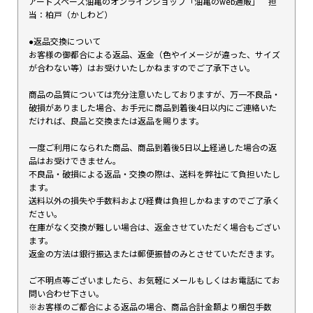
アートスペース油亀のオンラインショップ「油亀のweb通販」 担
当：柏戸（かしわど）
●返品交換について
お客様の御都合による返品、返金（色やイメージが違った、サイズ
が合わない等）はお受けいたしかねますのでご了承下さい。
商品の品質については充分注意いたしておりますが、万一不良品・
破損がありました場合、お手元に商品到着後4日以内にご連絡いた
だければ、良品と交換または返品を賜ります。
一度ご利用になられた商品、商品到着後5日以上経過した場合の返
品はお受けできません。
不良品・破損による返品・交換の際は、送料を弊社にて負担いたし
ます。
送料以外の損失や手数料および経費は負担しかねますのでご了承く
ださい。
在庫がなく交換が難しい場合は、返金させていただく場合もござい
ます。
返金の方法は銀行振込または郵便振替のみとさせていただきます。
ご不明点等ございましたら、お気軽にメールもしくはお電話にてお
問い合わせ下さい。
※お客様のご都合による返品の場合、商品合計金額より梱包手数