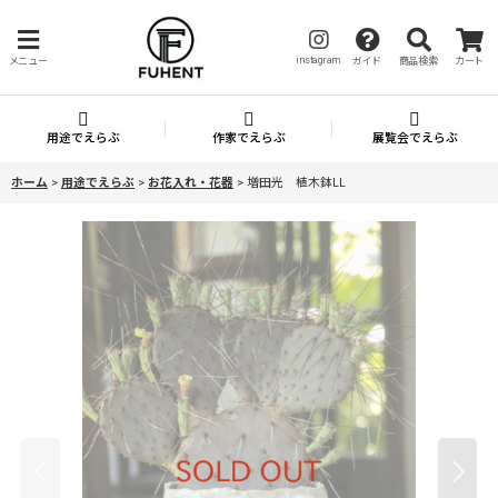
instagram
メニュー
ガイド
商品検索
カート
用途でえらぶ
作家でえらぶ
展覧会でえらぶ
ホーム
>
用途でえらぶ
>
お花入れ・花器
>
増田光 植木鉢LL