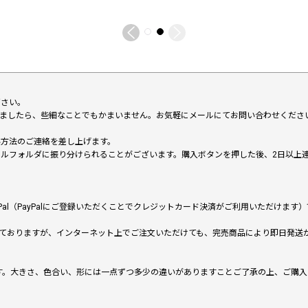
下さい。
いましたら、些細なことでもかまいません。お気軽にメールにてお問い合わせくださ
い方法のご連絡を差し上げます。
メールフォルダに振り分けられることがございます。購入ボタンを押した後、2日以
al（PayPalにご登録いただくことでクレジットカード決済がご利用いただけま
ておりますが、インターネット上でご注文いただけても、完売商品により即日発送
です。大きさ、色合い、形には一点ずつ多少の違いがありますことご了承の上、ご購