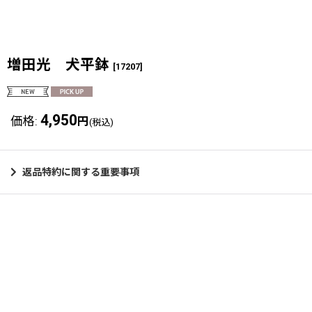
増田光 犬平鉢
[
17207
]
4,950
価格
:
円
(税込)
返品特約に関する重要事項