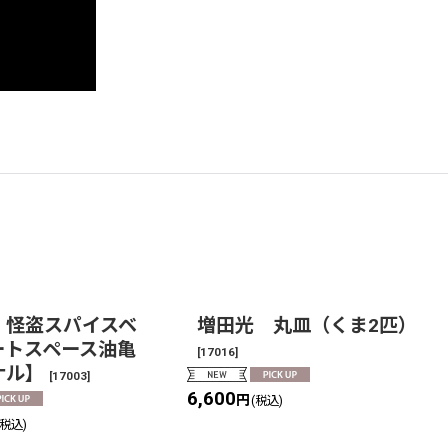
 怪盗スパイスベ
増田光 丸皿（くま2匹）
ートスペース油亀
[
17016
]
ナル】
[
17003
]
6,600
円
(税込)
(税込)