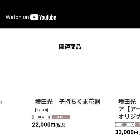
関連商品
増田光 子持ちくま花器
増田光
3
]
ア【ア
[
17010
]
オリジ
22,000
円
(税込)
33,000
円