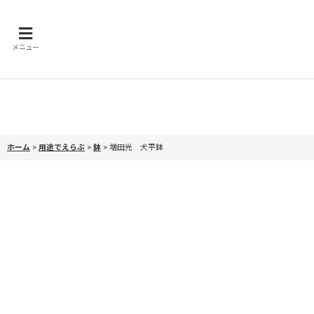
メニュー
ホーム
>
用途でえらぶ
>
鉢
>
増田光 犬平鉢