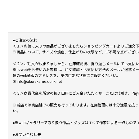
●ご注文の流れ
＜１＞お気に入りの商品がございましたらショッピングカートよりご注文
※商品について、サイズや焼色、仕上がりの状態など、ご不明な点がござ
＜２＞ご注文が決まりましたら、在庫確認後、折り返しメールにてお支払
※ezwebをお使いのお客様は、注文確認・お支払い方法のメールが迷惑
亀のweb通販のアドレスを、受信可能な状態にご設定ください。
✉︎ info@aburakame.ocnk.net
＜３＞商品代金を所定の振込口座にご入金いただくか、または代引き、PayP
※当店では実店舗での販売も行っております。在庫管理には十分注意を払っ
い。
●当webギャラリーで取り扱う作品・グッズはすべて作家による一点もの
●お問い合わせ先