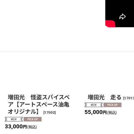
増田光 怪盗スパイスベ
増田光 走る
[
1701
ア【アートスペース油亀
オリジナル】
55,000
円
[
17002
]
(税込)
33,000
円
(税込)