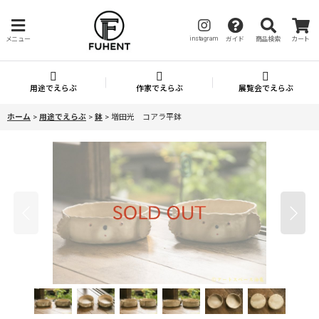
instagram
メニュー
ガイド
商品検索
カート
用途でえらぶ
作家でえらぶ
展覧会でえらぶ
ホーム
>
用途でえらぶ
>
鉢
>
増田光 コアラ平鉢