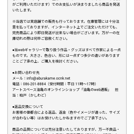
がご利用いただけます）でのお支払いが決まりましたら商品を発送
いたします。
※当店では実店舗での販売も行っております。在庫管理には十分注
意を払っておりますが、インターネット上でご注文いただけても、
完売商品により即日発送が出来ない場合がございます。万が一の在
庫切れの際は何卒ご容赦ください。
●当webギャラリーで取り扱う作品・グッズはすべて作家による一点
ものです。大きさ、色合い、形には一点ずつ多少の違いがあります
ことご了承の上、ご購入を検討ください。
●お問い合わせ先
メール：info@aburakame.ocnk.net
電話：086-201-8884（受付時間：平日 11時〜17時）
アートスペース油亀のオンラインショップ「油亀のweb通販」 担
当：柏戸（かしわど）
●返品交換について
お客様の御都合による返品、返金（色やイメージが違った、サイズ
が合わない等）はお受けいたしかねますのでご了承下さい。
商品の品質については充分注意いたしておりますが、万一不良品・