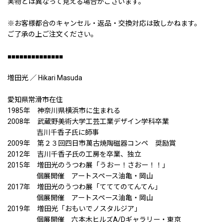
実物とは異なって見える場合がございます。
※お客様都合のキャンセル・返品・交換対応は致しかねます。
ご了承の上ご注文ください。
■■■■■■■■■■■■■■
増田光 ／ Hikari Masuda
愛知県常滑市在住
1985年 神奈川県横浜市に生まれる
2008年 武蔵野美術大学工芸工業デザイン学科卒業
吉川千香子氏に師事
2009年 第２３回四日市萬古焼陶磁器コンペ 奨励賞
2012年 吉川千香子氏の工房を卒業、独立
2015年 増田光のうつわ展「うおー！さおー！！」
個展開催 アートスペース油亀・岡山
2017年 増田光のうつわ展「てててのてんてん」
個展開催 アートスペース油亀・岡山
2019年 増田光「おもいでノスタルジア」
個展開催 六本木ヒルズA/Dギャラリー・東京