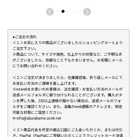
●ご注文の流れ
＜１＞お気に入りの商品がございましたらショッピングカートより
ご注文下さい。
※商品について、サイズや焼色、仕上がりの状態など、ご不明な点
がございましたら、些細なことでもかまいません。お気軽にメール
にてお問い合わせください。
＜２＞ご注文が決まりましたら、在庫確認後、折り返しメールにて
お支払い方法のご連絡を差し上げます。
※ezwebをお使いのお客様は、注文確認・お支払い方法のメールが
迷惑メールフォルダに振り分けられることがございます。購入ボタ
ンを押した後、2日以上連絡が届かない場合は、迷惑メールのフォ
ルダをご確認ください。また、油亀のweb通販のアドレスを、受信
可能な状態にご設定ください。
✉︎ info@aburakame.ocnk.net
＜３＞商品代金を所定の振込口座にご入金いただくか、または代引
き、PayPal（PayPalにご登録いただくことでクレジットカード決済