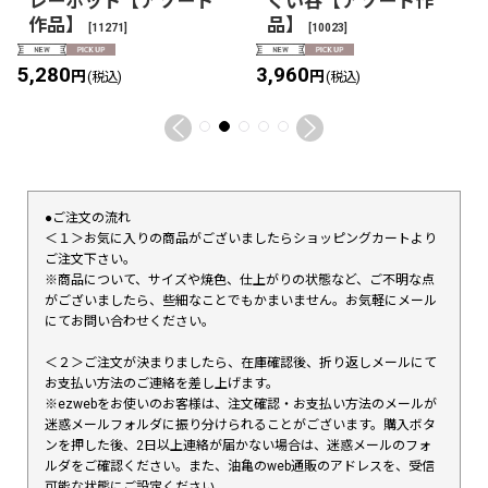
レーポット【アソート
ぐい呑【アソート作
作品】
品】
[
11271
]
[
10023
]
5,280
3,960
円
円
(税込)
(税込)
●ご注文の流れ
＜１＞お気に入りの商品がございましたらショッピングカートより
ご注文下さい。
※商品について、サイズや焼色、仕上がりの状態など、ご不明な点
がございましたら、些細なことでもかまいません。お気軽にメール
にてお問い合わせください。
＜２＞ご注文が決まりましたら、在庫確認後、折り返しメールにて
お支払い方法のご連絡を差し上げます。
※ezwebをお使いのお客様は、注文確認・お支払い方法のメールが
迷惑メールフォルダに振り分けられることがございます。購入ボタ
ンを押した後、2日以上連絡が届かない場合は、迷惑メールのフォ
ルダをご確認ください。また、油亀のweb通販のアドレスを、受信
可能な状態にご設定ください。