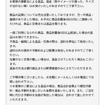
お客様の御都合による返品、返金（色やイメージが違った、サイズ
が合わない等）はお受けいたしかねますのでご了承下さい。
商品の品質については充分注意いたしておりますが、万一不良品・
破損がありました場合、お手元に商品到着後4日以内にご連絡いた
だければ、良品と交換または返品を賜ります。
一度ご利用になられた商品、商品到着後5日以上経過した場合の返
品はお受けできません。
不良品・破損による返品・交換の際は、送料を弊社にて負担いたし
ます。
送料以外の損失や手数料および経費は負担しかねますのでご了承く
ださい。
在庫がなく交換が難しい場合は、返金させていただく場合もござい
ます。
返金の方法は銀行振込または郵便振替のみとさせていただきます。
ご不明点等ございましたら、お気軽にメールもしくはお電話にてお
問い合わせ下さい。
※お客様のご都合による返品の場合、商品合計金額より梱包手数
料・振込手数料を差し引いた金額を返金いたします。また、ご注文
時に代引き手数料を当店が負担した場合は、合わせて差し引かせて
いただきます。