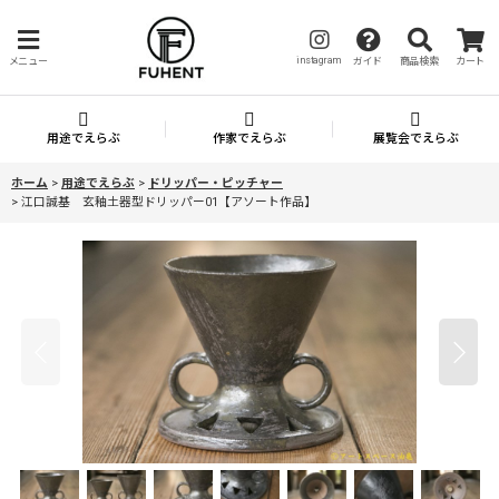
instagram
メニュー
ガイド
商品検索
カート
用途でえらぶ
作家でえらぶ
展覧会でえらぶ
ホーム
>
用途でえらぶ
>
ドリッパー・ピッチャー
>
江口誠基 玄釉土器型ドリッパー01【アソート作品】