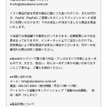
✉︎ info@aburakame.ocnk.net
＜３＞商品代金を所定の振込口座にご入金いただくか、または代引
き、PayPal（PayPalにご登録いただくことでクレジットカード決済
がご利用いただけます）でのお支払いが決まりましたら商品を発送
いたします。
※当店では実店舗での販売も行っております。在庫管理には十分注
意を払っておりますが、インターネット上でご注文いただけても、
完売商品により即日発送が出来ない場合がございます。万が一の在
庫切れの際は何卒ご容赦ください。
●当webギャラリーで取り扱う作品・グッズはすべて作家による一点
ものです。大きさ、色合い、形には一点ずつ多少の違いがあります
ことご了承の上、ご購入を検討ください。
●お問い合わせ先
メール：info@aburakame.ocnk.net
電話：086-201-8884（受付時間：平日 11時〜17時）
アートスペース油亀のオンラインショップ「油亀のweb通販」 担
当：柏戸（かしわど）
●返品交換について