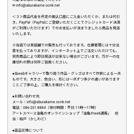
✉︎ info@aburakame.ocnk.net
＜３＞商品代金を所定の振込口座にご入金いただくか、または代引
き、PayPal（PayPalにご登録いただくことでクレジットカード決済
がご利用いただけます）でのお支払いが決まりましたら商品を発送
いたします。
※当店では実店舗での販売も行っております。在庫管理には十分注
意を払っておりますが、インターネット上でご注文いただけても、
完売商品により即日発送が出来ない場合がございます。万が一の在
庫切れの際は何卒ご容赦ください。
●当webギャラリーで取り扱う作品・グッズはすべて作家による一点
ものです。大きさ、色合い、形には一点ずつ多少の違いがあります
ことご了承の上、ご購入を検討ください。
●お問い合わせ先
メール：info@aburakame.ocnk.net
電話：086-201-8884（受付時間：平日 11時〜17時）
アートスペース油亀のオンラインショップ「油亀のweb通販」 担
当：柏戸（かしわど）
●返品交換について