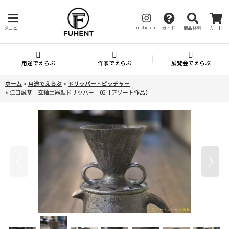
instagram
メニュー
ガイド
商品検索
カート
用途でえらぶ
作家でえらぶ
展覧会でえらぶ
ホーム
>
用途でえらぶ
>
ドリッパー・ピッチャー
>
江口誠基 玄釉土器型ドリッパー 02【アソート作品】