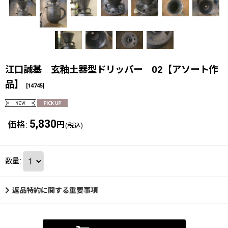
江口誠基 玄釉土器型ドリッパー 02【アソート作
品】
[
14745
]
5,830
価格
:
円
(税込)
数量
:
返品特約に関する重要事項