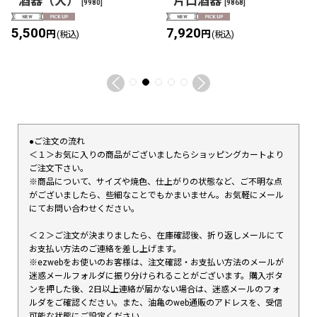
酒器（大）
片口酒器
[
9980
]
[
9868
]
5,500
7,920
円
円
(税込)
(税込)
●ご注文の流れ
＜１＞お気に入りの商品がございましたらショッピングカートより
ご注文下さい。
※商品について、サイズや焼色、仕上がりの状態など、ご不明な点
がございましたら、些細なことでもかまいません。お気軽にメール
にてお問い合わせください。
＜２＞ご注文が決まりましたら、在庫確認後、折り返しメールにて
お支払い方法のご連絡を差し上げます。
※ezwebをお使いのお客様は、注文確認・お支払い方法のメールが
迷惑メールフォルダに振り分けられることがございます。購入ボタ
ンを押した後、2日以上連絡が届かない場合は、迷惑メールのフォ
ルダをご確認ください。また、油亀のweb通販のアドレスを、受信
可能な状態にご設定ください。