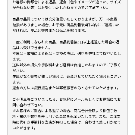
お客様の御都合による返品、返金（色やイメージが違った、サイズ
が合わない等）はお受けいたしかねますのでご了承下さい。
商品の品質については充分注意いたしておりますが、万一不良品・
破損がありました場合、お手元に商品到着後4日以内にご連絡いた
だければ、良品と交換または返品を賜ります。
一度ご利用になられた商品、商品到着後5日以上経過した場合の返
品はお受けできません。
不良品・破損による返品・交換の際は、送料を弊社にて負担いたし
ます。
送料以外の損失や手数料および経費は負担しかねますのでご了承く
ださい。
在庫がなく交換が難しい場合は、返金させていただく場合もござい
ます。
返金の方法は銀行振込または郵便振替のみとさせていただきます。
ご不明点等ございましたら、お気軽にメールもしくはお電話にてお
問い合わせ下さい。
※お客様のご都合による返品の場合、商品合計金額より梱包手数
料・振込手数料を差し引いた金額を返金いたします。また、ご注文
時に代引き手数料を当店が負担した場合は、合わせて差し引かせて
いただきます。