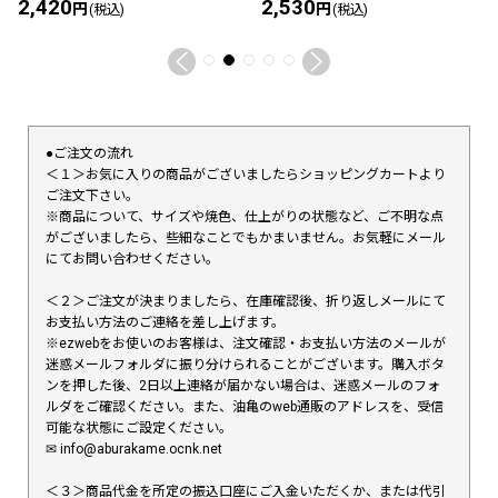
2,420
2,530
円
円
(税込)
(税込)
●ご注文の流れ
＜１＞お気に入りの商品がございましたらショッピングカートより
ご注文下さい。
※商品について、サイズや焼色、仕上がりの状態など、ご不明な点
がございましたら、些細なことでもかまいません。お気軽にメール
にてお問い合わせください。
＜２＞ご注文が決まりましたら、在庫確認後、折り返しメールにて
お支払い方法のご連絡を差し上げます。
※ezwebをお使いのお客様は、注文確認・お支払い方法のメールが
迷惑メールフォルダに振り分けられることがございます。購入ボタ
ンを押した後、2日以上連絡が届かない場合は、迷惑メールのフォ
ルダをご確認ください。また、油亀のweb通販のアドレスを、受信
可能な状態にご設定ください。
✉︎ info@aburakame.ocnk.net
＜３＞商品代金を所定の振込口座にご入金いただくか、または代引