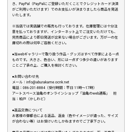
き、PayPal（PayPalにご登録いただくことでクレジットカード決済
がご利用いただけます）でのお支払いが決まりましたら商品を発送
いたします。
※当店では実店舗での販売も行っております。在庫管理には十分注
意を払っておりますが、インターネット上でご注文いただけても、
完売商品により即日発送が出来ない場合がございます。万が一の在
庫切れの際は何卒ご容赦ください。
●当webギャラリーで取り扱う作品・グッズはすべて作家による一点
ものです。大きさ、色合い、形には一点ずつ多少の違いがあります
ことご了承の上、ご購入を検討ください。
●お問い合わせ先
メール：info@aburakame.ocnk.net
電話：086-201-8884（受付時間：平日 11時〜17時）
アートスペース油亀のオンラインショップ「油亀のweb通販」 担
当：柏戸（かしわど）
●返品交換について
お客様の御都合による返品、返金（色やイメージが違った、サイズ
が合わない等）はお受けいたしかねますのでご了承下さい。