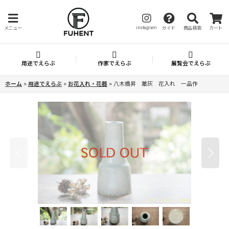
instagram
メニュー
ガイド
商品検索
カート
用途でえらぶ
作家でえらぶ
展覧会でえらぶ
ホーム
>
用途でえらぶ
>
お花入れ・花器
>
八木橋昇 藁灰 花入れ 一品作