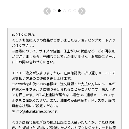
●ご注文の流れ
＜１＞お気に入りの商品がございましたらショッピングカートより
ご注文下さい。
※商品について、サイズや焼色、仕上がりの状態など、ご不明な点
がございましたら、些細なことでもかまいません。お気軽にメール
にてお問い合わせください。
＜２＞ご注文が決まりましたら、在庫確認後、折り返しメールにて
お支払い方法のご連絡を差し上げます。
※ezwebをお使いのお客様は、注文確認・お支払い方法のメールが
迷惑メールフォルダに振り分けられることがございます。購入ボタ
ンを押した後、2日以上連絡が届かない場合は、迷惑メールのフォ
ルダをご確認ください。また、油亀のweb通販のアドレスを、受信
可能な状態にご設定ください。
✉︎ info@aburakame.ocnk.net
＜３＞商品代金を所定の振込口座にご入金いただくか、または代引
き、PayPal（PayPalにご登録いただくことでクレジットカード決済