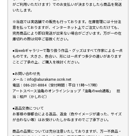
がご利用いただけます）でのお支払いが決まりましたら商品を発送
いたします。
※当店では実店舗での販売も行っております。在庫管理には十分注
意を払っておりますが、インターネット上でご注文いただけても、
完売商品により即日発送が出来ない場合がございます。万が一の在
庫切れの際は何卒ご容赦ください。
●当webギャラリーで取り扱う作品・グッズはすべて作家による一点
ものです。大きさ、色合い、形には一点ずつ多少の違いがあります
ことご了承の上、ご購入を検討ください。
●お問い合わせ先
メール：info@aburakame.ocnk.net
電話：086-201-8884（受付時間：平日 11時〜17時）
アートスペース油亀のオンラインショップ「油亀のweb通販」 担
当：柏戸（かしわど）
●返品交換について
お客様の御都合による返品、返金（色やイメージが違った、サイズ
が合わない等）はお受けいたしかねますのでご了承下さい。
商品の品質については充分注意いたしておりますが、万一不良品・