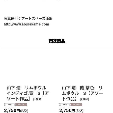
写真提供：アートスペース油亀
http://www.aburakame.com
関連商品
山下 透 リムボウル
山下 透 飴.茶色 リ
インディゴ.青 S【ア
ムボウル S【アソー
ソート作品】
ト作品】
[
12895
]
[
12894
]
2,750
2,750
円
円
(税込)
(税込)