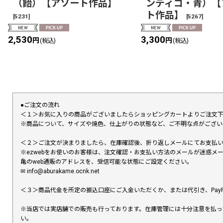
（飴）【アソート作品】
ンディゴ・青）【
ト作品】
[
5231
]
[
5267
]
2,530
3,300
円
円
(税込)
(税込)
●ご注文の流れ
＜１＞お気に入りの商品がございましたらショッピングカートよりご注文
※商品について、サイズや焼色、仕上がりの状態など、ご不明な点がござ
＜２＞ご注文が決まりましたら、在庫確認後、折り返しメールにてお支払
※ezwebをお使いのお客様は、注文確認・お支払い方法のメールが迷惑
亀のweb通販のアドレスを、受信可能な状態にご設定ください。
✉︎ info@aburakame.ocnk.net
＜３＞商品代金を所定の振込口座にご入金いただくか、または代引き、PayP
※当店では実店舗での販売も行っております。在庫管理には十分注意を払っ
い。