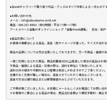
●当webギャラリーで取り扱う作品・グッズはすべて作家による一点もの
●お問い合わせ先
メール：info@aburakame.ocnk.net
電話：086-201-8884（受付時間：平日 11時〜17時）
アートスペース油亀のオンラインショップ「油亀のweb通販」 担当：柏戸
●返品交換について
お客様の御都合による返品、返金（色やイメージが違った、サイズが合わ
商品の品質については充分注意いたしておりますが、万一不良品・破損があ
一度ご利用になられた商品、商品到着後5日以上経過した場合の返品はお受
不良品・破損による返品・交換の際は、送料を弊社にて負担いたします。
送料以外の損失や手数料および経費は負担しかねますのでご了承ください
在庫がなく交換が難しい場合は、返金させていただく場合もございます。
返金の方法は銀行振込または郵便振替のみとさせていただきます。
ご不明点等ございましたら、お気軽にメールもしくはお電話にてお問い合
※お客様のご都合による返品の場合、商品合計金額より梱包手数料・振込