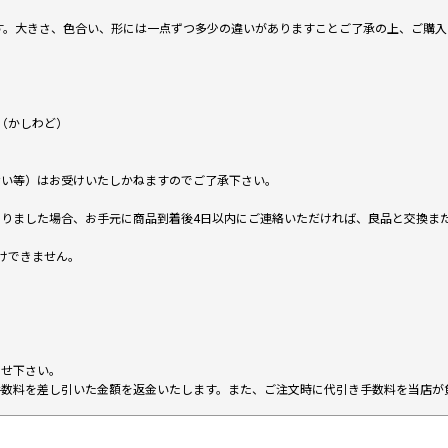
です。大きさ、色合い、形には一点ずつ多少の違いがありますことご了承の上、ご購
（かしわど）
ない等）はお受けいたしかねますのでご了承下さい。
りました場合、お手元に商品到着後4日以内にご連絡いただければ、良品と交換ま
けできません。
。
わせ下さい。
手数料を差し引いた金額を返金いたします。また、ご注文時に代引き手数料を当店が