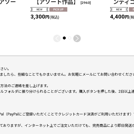
アソー
【アソート作品】
ンディゴ
[
2960
]
3,300
4,400
円
円
(税込)
(
下さい。
いましたら、些細なことでもかまいません。お気軽にメールにてお問い合わせくださ
い方法のご連絡を差し上げます。
メールフォルダに振り分けられることがございます。購入ボタンを押した後、2日以
al（PayPalにご登録いただくことでクレジットカード決済がご利用いただけま
ておりますが、インターネット上でご注文いただけても、完売商品により即日発送