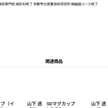
術専門校 成形科修了 京都市立産業技術研究所 陶磁器コース修了
関連商品
ップ（イ
山下 透 SDマグカップ
山下 透