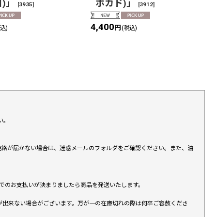
)」
ボカド)」
[
3935
]
[
3912
]
4,400
円
税込)
(税込)
い。
上連絡が届かない場合は、迷惑メールのフォルダをご確認ください。また、油
す）でのお支払いが決まりましたら商品を発送いたします。
が出来ない場合がございます。万が一の在庫切れの際は何卒ご容赦くださ