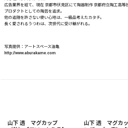
広告業界を経て、現在 京都市伏見区にて陶器制作 京都府立陶工高等技
プロダクトとしての陶芸を追求。
他の追随を許さない使い心地は、一級品考えたカタチ。
長く愛されるうつわは、次世代に受け継がれる。
写真提供：アートスペース油亀
http://www.aburakame.com
山下 透 マグカップ
山下 透 マグカ