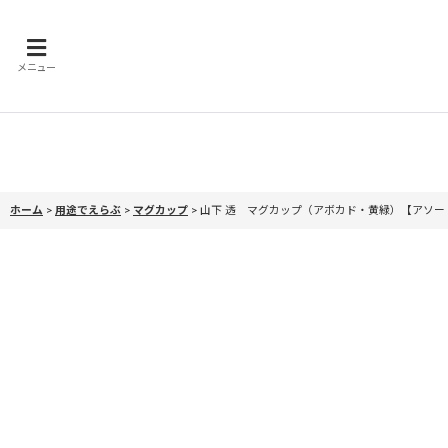
メニュー
ホーム
>
用途でえらぶ
>
マグカップ
>
山下 透 マグカップ（アボカド・黄緑）【アソー