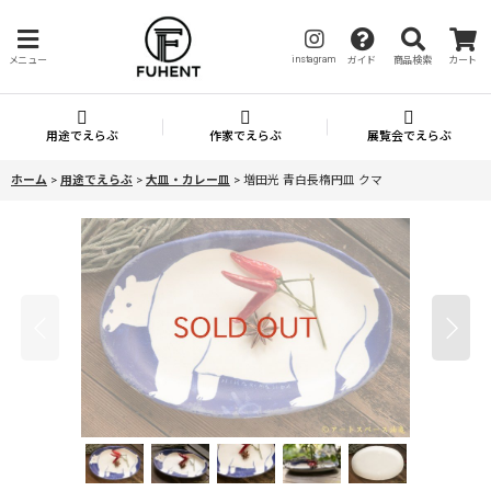
instagram
メニュー
ガイド
商品検索
カート
用途でえらぶ
作家でえらぶ
展覧会でえらぶ
ホーム
>
用途でえらぶ
>
大皿・カレー皿
>
増田光 青白長楕円皿 クマ