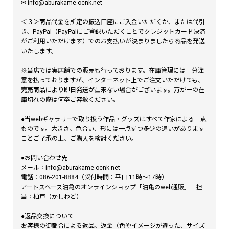
✉︎ info@aburakame.ocnk.net
＜３＞商品代金を所定の振込口座にご入金いただくか、または代引
き、PayPal（PayPalにご登録いただくことでクレジットカード決済
がご利用いただけます）でのお支払いが決まりましたら商品を発送
いたします。
※当店では実店舗での販売も行っております。在庫管理には十分注
意を払っておりますが、インターネット上でご注文いただけても、
完売商品により即日発送が出来ない場合がございます。万が一の在
庫切れの際は何卒ご容赦ください。
●当webギャラリーで取り扱う作品・グッズはすべて作家による一点
ものです。大きさ、色合い、形には一点ずつ多少の違いがあります
ことご了承の上、ご購入を検討ください。
●お問い合わせ先
メール：info@aburakame.ocnk.net
電話：086-201-8884（受付時間：平日 11時〜17時）
アートスペース油亀のオンラインショップ「油亀のweb通販」 担
当：柏戸（かしわど）
●返品交換について
お客様の御都合による返品、返金（色やイメージが違った、サイズ