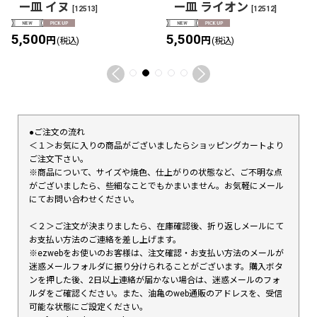
ー皿 イヌ
ー皿 ライオン
[
12513
]
[
12512
]
5,500
5,500
円
円
(税込)
(税込)
●ご注文の流れ
＜１＞お気に入りの商品がございましたらショッピングカートより
ご注文下さい。
※商品について、サイズや焼色、仕上がりの状態など、ご不明な点
がございましたら、些細なことでもかまいません。お気軽にメール
にてお問い合わせください。
＜２＞ご注文が決まりましたら、在庫確認後、折り返しメールにて
お支払い方法のご連絡を差し上げます。
※ezwebをお使いのお客様は、注文確認・お支払い方法のメールが
迷惑メールフォルダに振り分けられることがございます。購入ボタ
ンを押した後、2日以上連絡が届かない場合は、迷惑メールのフォ
ルダをご確認ください。また、油亀のweb通販のアドレスを、受信
可能な状態にご設定ください。