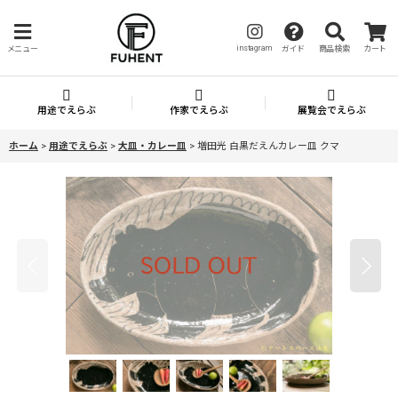
instagram
メニュー
ガイド
商品検索
カート
用途でえらぶ
作家でえらぶ
展覧会でえらぶ
ホーム
>
用途でえらぶ
>
大皿・カレー皿
>
増田光 白黒だえんカレー皿 クマ