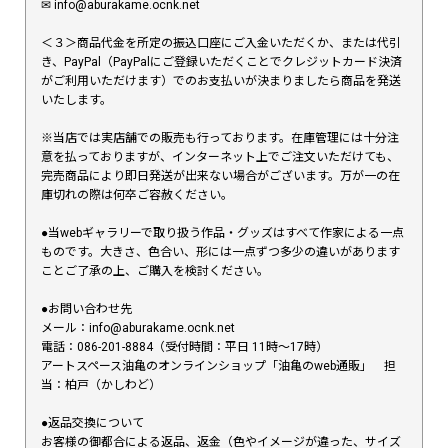
✉︎ info@aburakame.ocnk.net
＜３＞商品代金を所定の振込口座にご入金いただくか、または代引
き、PayPal（PayPalにご登録いただくことでクレジットカード決済
がご利用いただけます）でのお支払いが決まりましたら商品を発送
いたします。
※当店では実店舗での販売も行っております。在庫管理には十分注
意を払っておりますが、インターネット上でご注文いただけても、
完売商品により即日発送が出来ない場合がございます。万が一の在
庫切れの際は何卒ご容赦ください。
●当webギャラリーで取り扱う作品・グッズはすべて作家による一点
ものです。大きさ、色合い、形には一点ずつ多少の違いがあります
ことご了承の上、ご購入を検討ください。
●お問い合わせ先
メール：info@aburakame.ocnk.net
電話：086-201-8884（受付時間：平日 11時〜17時）
アートスペース油亀のオンラインショップ「油亀のweb通販」 担
当：柏戸（かしわど）
●返品交換について
お客様の御都合による返品、返金（色やイメージが違った、サイズ