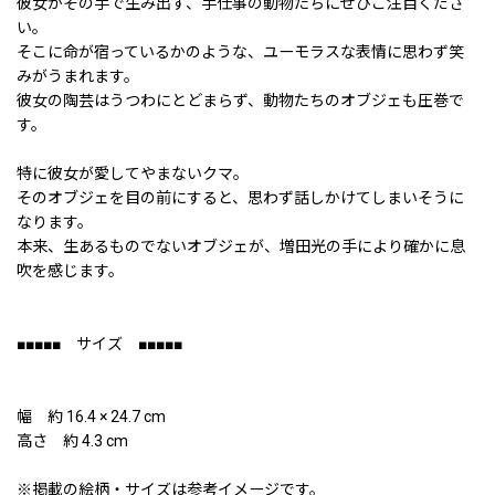
彼女がその手で生み出す、手仕事の動物たちにぜひご注目くださ
い。
そこに命が宿っているかのような、ユーモラスな表情に思わず笑
みがうまれます。
彼女の陶芸はうつわにとどまらず、動物たちのオブジェも圧巻で
す。
特に彼女が愛してやまないクマ。
そのオブジェを目の前にすると、思わず話しかけてしまいそうに
なります。
本来、生あるものでないオブジェが、増田光の手により確かに息
吹を感じます。
■■■■■ サイズ ■■■■■
幅 約 16.4 × 24.7 cm
高さ 約 4.3 cm
※掲載の絵柄・サイズは参考イメージです。