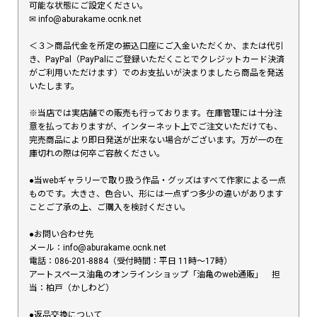
可能な状態にご設定ください。
✉︎ info@aburakame.ocnk.net
＜３＞商品代金を所定の振込口座にご入金いただくか、または代引
き、PayPal（PayPalにご登録いただくことでクレジットカード決済
がご利用いただけます）でのお支払いが決まりましたら商品を発送
いたします。
※当店では実店舗での販売も行っております。在庫管理には十分注
意を払っておりますが、インターネット上でご注文いただけても、
完売商品により即日発送が出来ない場合がございます。万が一の在
庫切れの際は何卒ご容赦ください。
●当webギャラリーで取り扱う作品・グッズはすべて作家による一点
ものです。大きさ、色合い、形には一点ずつ多少の違いがあります
ことご了承の上、ご購入を検討ください。
●お問い合わせ先
メール：info@aburakame.ocnk.net
電話：086-201-8884（受付時間：平日 11時〜17時）
アートスペース油亀のオンラインショップ「油亀のweb通販」 担
当：柏戸（かしわど）
●返品交換について