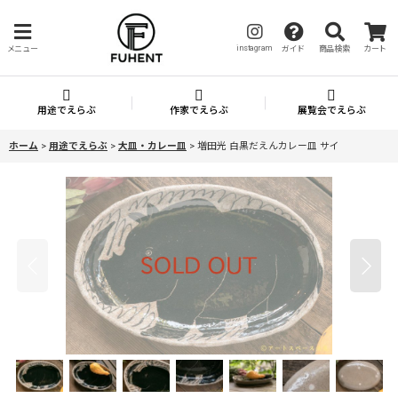
instagram
メニュー
ガイド
商品検索
カート
用途でえらぶ
作家でえらぶ
展覧会でえらぶ
ホーム
>
用途でえらぶ
>
大皿・カレー皿
>
増田光 白黒だえんカレー皿 サイ