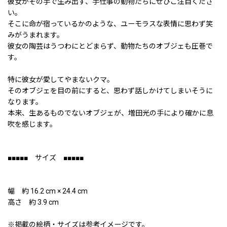
彼女がその手で生み出す、手仕事の動物たちにぜひご注目くださ
い。
そこに命が宿っているかのような、ユーモラスな表情に思わず笑
みがうまれます。
彼女の陶芸はうつわにとどまらず、動物たちのオブジェも圧巻で
す。
特に彼女が愛してやまないクマ。
そのオブジェを目の前にすると、思わず話しかけてしまいそうに
なります。
本来、生あるものでないオブジェが、増田光の手により確かに息
吹を感じます。
■■■■■ サイズ ■■■■■
幅 約 16.2 cm × 24.4 cm
高さ 約 3.9 cm
※掲載の絵柄・サイズは参考イメージです。