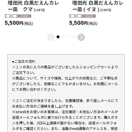
増田光 白黒だえんカレ
増田光 白黒だえんカレ
ー皿 クマ
ー皿 ( イヌ )
[
12472
]
[
12473
]
5,500
5,500
円
円
(税込)
(税込)
●ご注文の流れ
＜１＞お気に入りの商品がございましたらショッピングカートより
ご注文下さい。
※商品について、サイズや焼色、仕上がりの状態など、ご不明な点
がございましたら、些細なことでもかまいません。お気軽にメール
にてお問い合わせください。
＜２＞ご注文が決まりましたら、在庫確認後、折り返しメールにて
お支払い方法のご連絡を差し上げます。
※ezwebをお使いのお客様は、注文確認・お支払い方法のメールが
迷惑メールフォルダに振り分けられることがございます。購入ボタ
ンを押した後、2日以上連絡が届かない場合は、迷惑メールのフォ
ルダをご確認ください。また、油亀のweb通販のアドレスを、受信