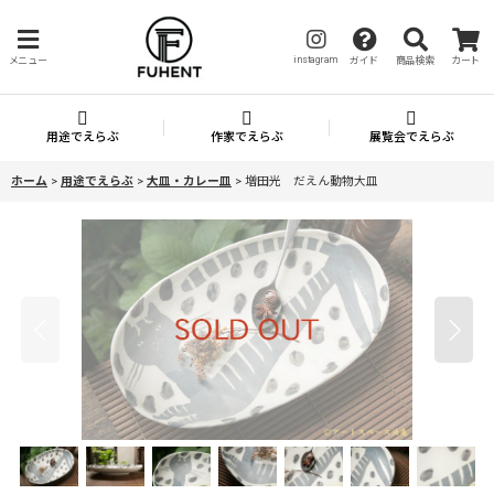
instagram
メニュー
ガイド
商品検索
カート
用途でえらぶ
作家でえらぶ
展覧会でえらぶ
ホーム
>
用途でえらぶ
>
大皿・カレー皿
>
増田光 だえん動物大皿