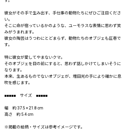
す。
彼女がその手で生み出す、手仕事の動物たちにぜひご注目くださ
い。
そこに命が宿っているかのような、ユーモラスな表情に思わず笑
みがうまれます。
彼女の陶芸はうつわにとどまらず、動物たちのオブジェも圧巻で
す。
特に彼女が愛してやまないクマ。
そのオブジェを目の前にすると、思わず話しかけてしまいそうに
なります。
本来、生あるものでないオブジェが、増田光の手により確かに息
吹を感じます。
■■■■■ サイズ ■■■■■
幅 約 37.5 × 21.8 cm
高さ 約 5.4 cm
※掲載の絵柄・サイズは参考イメージです。