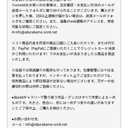
※ezwebをお使いのお客様は、注文確認・お支払い方法のメールが
迷惑メールフォルダに振り分けられることがございます。購入ボタ
ンを押した後、2日以上連絡が届かない場合は、迷惑メールのフォ
ルダをご確認ください。また、油亀のweb通販のアドレスを、受信
可能な状態にご設定ください。
✉︎ info@aburakame.ocnk.net
＜３＞商品代金を所定の振込口座にご入金いただくか、または代引
き、PayPal（PayPalにご登録いただくことでクレジットカード決済
がご利用いただけます）でのお支払いが決まりましたら商品を発送
いたします。
※当店では実店舗での販売も行っております。在庫管理には十分注
意を払っておりますが、インターネット上でご注文いただけても、
完売商品により即日発送が出来ない場合がございます。万が一の在
庫切れの際は何卒ご容赦ください。
●当webギャラリーで取り扱う作品・グッズはすべて作家による一点
ものです。大きさ、色合い、形には一点ずつ多少の違いがあります
ことご了承の上、ご購入を検討ください。
●お問い合わせ先
メール：info@aburakame.ocnk.net