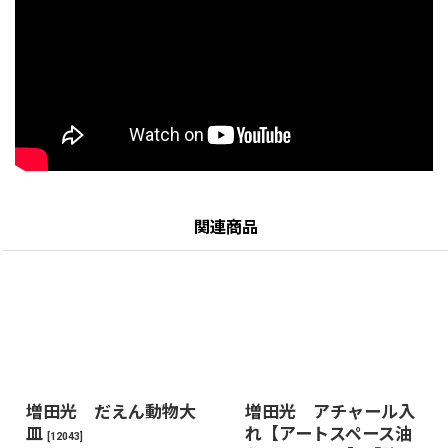
関連商品
増田光 だえん動物大
増田光 アチャール入
皿
れ【アートスペース油
[
12043
]