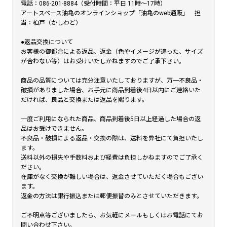
電話：086-201-8884（受付時間：平日 11時〜17時）
アートスペース油亀のオンラインショップ「油亀のweb通販」 担
当：柏戸（かしわど）
●返品交換について
お客様の御都合による返品、返金（色やイメージが違った、サイズ
が合わない等）はお受けいたしかねますのでご了承下さい。
商品の品質については充分注意いたしておりますが、万一不良品・
破損がありました場合、お手元に商品到着後4日以内にご連絡いた
だければ、良品と交換または返品を賜ります。
一度ご利用になられた商品、商品到着後5日以上経過した場合の返
品はお受けできません。
不良品・破損による返品・交換の際は、送料を弊社にて負担いたし
ます。
送料以外の損失や手数料および経費は負担しかねますのでご了承く
ださい。
在庫がなく交換が難しい場合は、返金させていただく場合もござい
ます。
返金の方法は銀行振込または郵便振替のみとさせていただきます。
ご不明点等ございましたら、お気軽にメールもしくはお電話にてお
問い合わせ下さい。