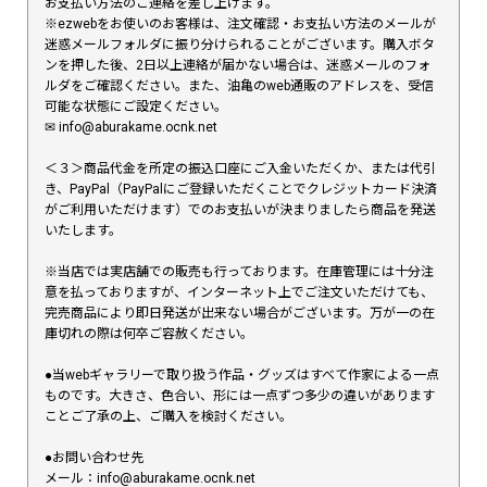
お支払い方法のご連絡を差し上げます。
※ezwebをお使いのお客様は、注文確認・お支払い方法のメールが
迷惑メールフォルダに振り分けられることがございます。購入ボタ
ンを押した後、2日以上連絡が届かない場合は、迷惑メールのフォ
ルダをご確認ください。また、油亀のweb通販のアドレスを、受信
可能な状態にご設定ください。
✉︎ info@aburakame.ocnk.net
＜３＞商品代金を所定の振込口座にご入金いただくか、または代引
き、PayPal（PayPalにご登録いただくことでクレジットカード決済
がご利用いただけます）でのお支払いが決まりましたら商品を発送
いたします。
※当店では実店舗での販売も行っております。在庫管理には十分注
意を払っておりますが、インターネット上でご注文いただけても、
完売商品により即日発送が出来ない場合がございます。万が一の在
庫切れの際は何卒ご容赦ください。
●当webギャラリーで取り扱う作品・グッズはすべて作家による一点
ものです。大きさ、色合い、形には一点ずつ多少の違いがあります
ことご了承の上、ご購入を検討ください。
●お問い合わせ先
メール：info@aburakame.ocnk.net