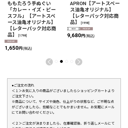
ももたろう手ぬぐい
APRON【アートスペー
「カレー・イズ・ピー
ス油亀オリジナル】
スフル」【アートスペ
【レターパック対応商
ース油亀オリジナル】
品】
[
1998
]
【レターパック対応商
品】
9,680
円
[
1798
]
(税込)
1,650
円
(税込)
●ご注文の流れ
＜１＞お気に入りの商品がございましたらショッピングカートより
ご注文下さい。
※商品について、サイズや焼色、仕上がりの状態など、ご不明な点
がございましたら、些細なことでもかまいません。お気軽にメール
にてお問い合わせください。
＜２＞ご注文が決まりましたら、在庫確認後、折り返しメールにて