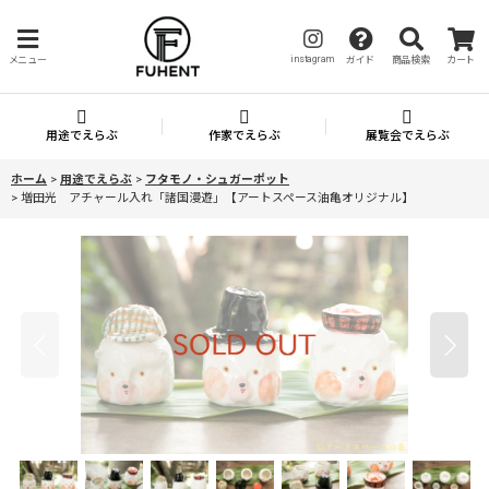
instagram
メニュー
ガイド
商品検索
カート
用途でえらぶ
作家でえらぶ
展覧会でえらぶ
ホーム
>
用途でえらぶ
>
フタモノ・シュガーポット
>
増田光 アチャール入れ「諸国漫遊」【アートスペース油亀オリジナル】