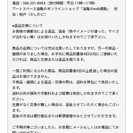
電話：086-201-8884（受付時間：平日 11時〜17時）
アートスペース油亀のオンラインショップ「油亀のweb通販」 担
当：柏戸（かしわど）
●返品交換について
お客様の御都合による返品、返金（色やイメージが違った、サイズ
が合わない等）はお受けいたしかねますのでご了承下さい。
商品の品質については充分注意いたしておりますが、万一不良品・
破損がありました場合、お手元に商品到着後4日以内にご連絡いた
だければ、良品と交換または返品を賜ります。
一度ご利用になられた商品、商品到着後5日以上経過した場合の返
品はお受けできません。
不良品・破損による返品・交換の際は、送料を弊社にて負担いたし
ます。
送料以外の損失や手数料および経費は負担しかねますのでご了承く
ださい。
在庫がなく交換が難しい場合は、返金させていただく場合もござい
ます。
返金の方法は銀行振込または郵便振替のみとさせていただきます。
ご不明点等ございましたら、お気軽にメールもしくはお電話にてお
問い合わせ下さい。