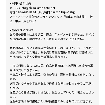
●お問い合わせ先
メール：info@aburakame.ocnk.net
電話：086-201-8884（受付時間：平日 11時〜17時）
アートスペース油亀のオンラインショップ「油亀のweb通販」 担
当：柏戸（かしわど）
●返品交換について
お客様の御都合による返品、返金（色やイメージが違った、サイズ
が合わない等）はお受けいたしかねますのでご了承下さい。
商品の品質については充分注意いたしておりますが、万一不良品・
破損がありました場合、お手元に商品到着後4日以内にご連絡いた
だければ、良品と交換または返品を賜ります。
一度ご利用になられた商品、商品到着後5日以上経過した場合の返
品はお受けできません。
不良品・破損による返品・交換の際は、送料を弊社にて負担いたし
ます。
送料以外の損失や手数料および経費は負担しかねますのでご了承く
ださい。
在庫がなく交換が難しい場合は、返金させていただく場合もござい
ます。
返金の方法は銀行振込または郵便振替のみとさせていただきます。