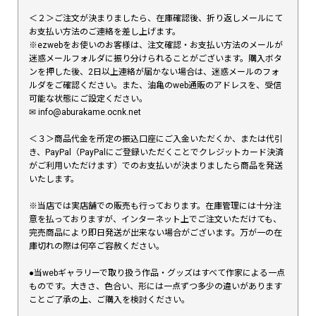
＜２＞ご注文が決まりましたら、在庫確認後、折り返しメールにて
お支払い方法のご連絡を差し上げます。
※ezwebをお使いのお客様は、注文確認・お支払い方法のメールが
迷惑メールフォルダに振り分けられることがございます。購入ボタ
ンを押した後、2日以上連絡が届かない場合は、迷惑メールのフォ
ルダをご確認ください。また、油亀のweb通販のアドレスを、受信
可能な状態にご設定ください。
✉︎ info@aburakame.ocnk.net
＜３＞商品代金を所定の振込口座にご入金いただくか、または代引
き、PayPal（PayPalにご登録いただくことでクレジットカード決済
がご利用いただけます）でのお支払いが決まりましたら商品を発送
いたします。
※当店では実店舗での販売も行っております。在庫管理には十分注
意を払っておりますが、インターネット上でご注文いただけても、
完売商品により即日発送が出来ない場合がございます。万が一の在
庫切れの際は何卒ご容赦ください。
●当webギャラリーで取り扱う作品・グッズはすべて作家による一点
ものです。大きさ、色合い、形には一点ずつ多少の違いがあります
ことご了承の上、ご購入を検討ください。