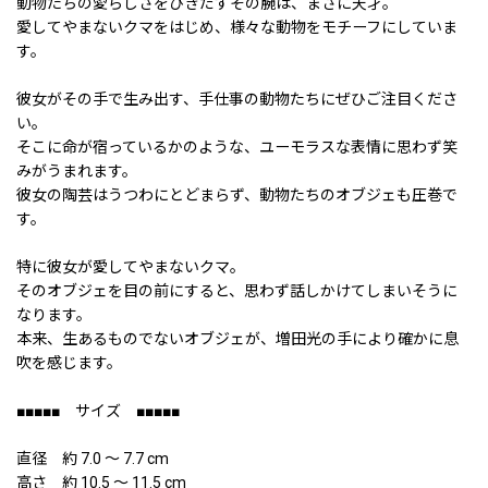
動物たちの愛らしさをひきだすその腕は、まさに天才。
愛してやまないクマをはじめ、様々な動物をモチーフにしていま
す。
彼女がその手で生み出す、手仕事の動物たちにぜひご注目くださ
い。
そこに命が宿っているかのような、ユーモラスな表情に思わず笑
みがうまれます。
彼女の陶芸はうつわにとどまらず、動物たちのオブジェも圧巻で
す。
特に彼女が愛してやまないクマ。
そのオブジェを目の前にすると、思わず話しかけてしまいそうに
なります。
本来、生あるものでないオブジェが、増田光の手により確かに息
吹を感じます。
■■■■■ サイズ ■■■■■
直径 約 7.0 〜 7.7 cm
高さ 約 10.5 〜 11.5 cm