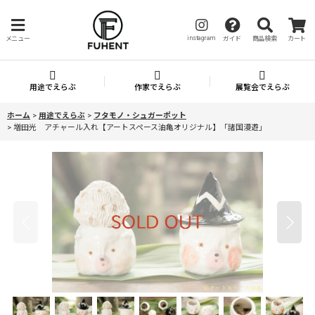
instagram
メニュー
ガイド
商品検索
カート
用途でえらぶ
作家でえらぶ
展覧会でえらぶ
ホーム
>
用途でえらぶ
>
フタモノ・シュガーポット
>
増田光 アチャール入れ【アートスペース油亀オリジナル】「諸国漫遊」