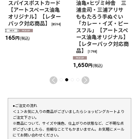
スパイスポストカード
油亀×ヒヅミ峠舎 三
【アートスペース油亀
浦圭司・三浦アリサ
オリジナル】【レター
ももたろう手ぬぐい
パック対応商品】
「カレー・イズ・ピー
[
8594
]
スフル」【アートスペ
ース油亀オリジナル】
165
円
(税込)
【レターパック対応商
品】
[
1798
]
1,650
円
(税込)
●ご注文の流れ
＜１＞お気に入りの商品がございましたらショッピングカートより
ご注文下さい。
※商品について、サイズや焼色、仕上がりの状態など、ご不明な点
がございましたら、些細なことでもかまいません。お気軽にメール
にてお問い合わせください。