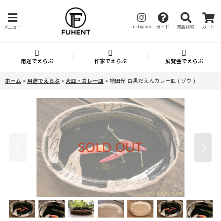
instagram
メニュー
ガイド
商品検索
カート
用途でえらぶ
作家でえらぶ
展覧会でえらぶ
ホーム
>
用途でえらぶ
>
大皿・カレー皿
>
増田光 白黒だえんカレー皿 ( ゾウ )