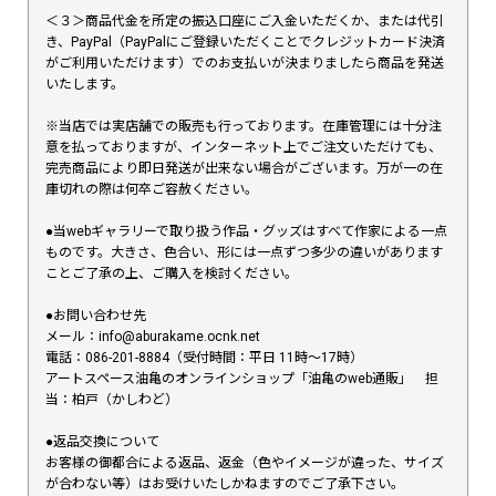
＜３＞商品代金を所定の振込口座にご入金いただくか、または代引
き、PayPal（PayPalにご登録いただくことでクレジットカード決済
がご利用いただけます）でのお支払いが決まりましたら商品を発送
いたします。
※当店では実店舗での販売も行っております。在庫管理には十分注
意を払っておりますが、インターネット上でご注文いただけても、
完売商品により即日発送が出来ない場合がございます。万が一の在
庫切れの際は何卒ご容赦ください。
●当webギャラリーで取り扱う作品・グッズはすべて作家による一点
ものです。大きさ、色合い、形には一点ずつ多少の違いがあります
ことご了承の上、ご購入を検討ください。
●お問い合わせ先
メール：info@aburakame.ocnk.net
電話：086-201-8884（受付時間：平日 11時〜17時）
アートスペース油亀のオンラインショップ「油亀のweb通販」 担
当：柏戸（かしわど）
●返品交換について
お客様の御都合による返品、返金（色やイメージが違った、サイズ
が合わない等）はお受けいたしかねますのでご了承下さい。