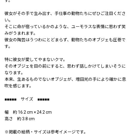
す。
彼女がその手で生み出す、手仕事の動物たちにぜひご注目くださ
い。
そこに命が宿っているかのような、ユーモラスな表情に思わず笑
みがうまれます。
彼女の陶芸はうつわにとどまらず、動物たちのオブジェも圧巻で
す。
特に彼女が愛してやまないクマ。
そのオブジェを目の前にすると、思わず話しかけてしまいそうに
なります。
本来、生あるものでないオブジェが、増田光の手により確かに息
吹を感じます。
■■■■■ サイズ ■■■■■
幅 約 16.2 cm × 24.2 cm
高さ 約 3.8 cm
※掲載の絵柄・サイズは参考イメージです。