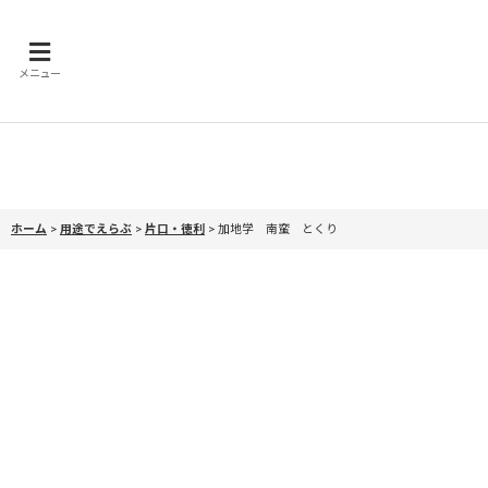
メニュー
ホーム
>
用途でえらぶ
>
片口・徳利
>
加地学 南蛮 とくり