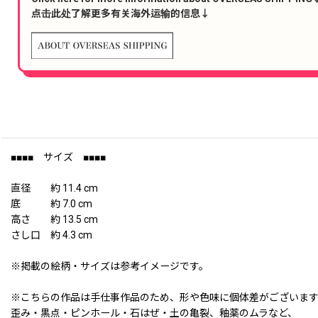
点击此处了解更多有关海外运输的信息↓
■■■■ サイズ ■■■■
直径 約 11.4 cm
底 約 7.0 cm
高さ 約 13.5 cm
さし口 約 4.3 cm
※掲載の絵柄・サイズは参考イメージです。
※こちらの作品は手仕事作品のため、形や色味に個体差がございま
歪み・黒点・ピンホール・石はぜ・土の亀裂、釉薬のムラなど、