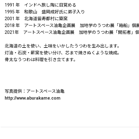
1991 年 インドへ旅し陶に目覚める
1995 年 和歌山 盛岡成好氏に弟子入り
2001 年 北海道留寿都村に築窯
2018 年 アートスペース油亀企画展 加地学のうつわ展「箱船」個
2021年 アートスペース油亀企画展 加地学のうつわ展「開拓者」
北海道の土を使い、土味をいかしたうつわを生み出します。
灯油・石炭・薪窯を使い分け、芯まで焼きぬくような焼成。
骨太なうつわは料理を引き立てます。
写真提供：アートスペース油亀
http://www.aburakame.com