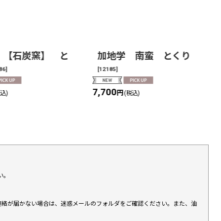
 【石炭窯】 と
加地学 南蛮 とくり
86
]
[
12185
]
7,700
円
税込)
(税込)
い。
上連絡が届かない場合は、迷惑メールのフォルダをご確認ください。また、油