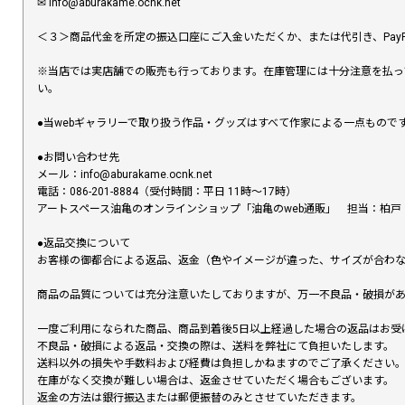
✉︎ info@aburakame.ocnk.net
＜３＞商品代金を所定の振込口座にご入金いただくか、または代引き、PayP
※当店では実店舗での販売も行っております。在庫管理には十分注意を払っ
い。
●当webギャラリーで取り扱う作品・グッズはすべて作家による一点もの
●お問い合わせ先
メール：info@aburakame.ocnk.net
電話：086-201-8884（受付時間：平日 11時〜17時）
アートスペース油亀のオンラインショップ「油亀のweb通販」 担当：柏戸
●返品交換について
お客様の御都合による返品、返金（色やイメージが違った、サイズが合わ
商品の品質については充分注意いたしておりますが、万一不良品・破損があ
一度ご利用になられた商品、商品到着後5日以上経過した場合の返品はお受
不良品・破損による返品・交換の際は、送料を弊社にて負担いたします。
送料以外の損失や手数料および経費は負担しかねますのでご了承ください
在庫がなく交換が難しい場合は、返金させていただく場合もございます。
返金の方法は銀行振込または郵便振替のみとさせていただきます。