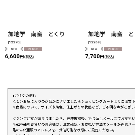
加地学 南蛮 とくり
加地学 南蛮 と
[
12270
]
[
12269
]
6,600
7,700
円
円
(税込)
(税込)
●ご注文の流れ
＜１＞お気に入りの商品がございましたらショッピングカートよりご注文
※商品について、サイズや焼色、仕上がりの状態など、ご不明な点がござ
＜２＞ご注文が決まりましたら、在庫確認後、折り返しメールにてお支払
※ezwebをお使いのお客様は、注文確認・お支払い方法のメールが迷惑
亀のweb通販のアドレスを、受信可能な状態にご設定ください。