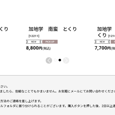
くり
加地学 南蛮 とくり
加地学
くり
[
12211
]
[
121
8,800
7,700
円
円
(税込)
(
下さい。
いましたら、些細なことでもかまいません。お気軽にメールにてお問い合わせくださ
い方法のご連絡を差し上げます。
メールフォルダに振り分けられることがございます。購入ボタンを押した後、2日以