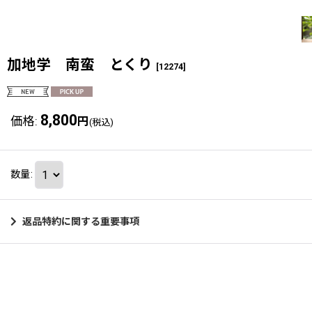
加地学 南蛮 とくり
[
12274
]
8,800
価格
:
円
(税込)
数量
:
返品特約に関する重要事項