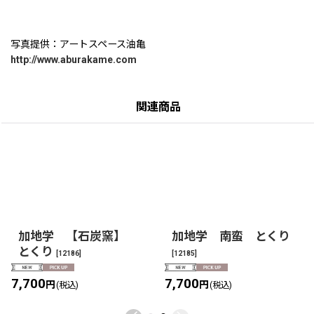
写真提供：アートスペース油亀
http://www.aburakame.com
関連商品
加地学 【石炭窯】
加地学 南蛮 とくり
とくり
[
12186
]
[
12185
]
7,700
7,700
円
円
(税込)
(税込)