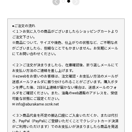
●ご注文の流れ
＜１＞お気に入りの商品がございましたらショッピングカートより
ご注文下さい。
※商品について、サイズや焼色、仕上がりの状態など、ご不明な点
がございましたら、些細なことでもかまいません。お気軽にメール
にてお問い合わせください。
＜２＞ご注文が決まりましたら、在庫確認後、折り返しメールにて
お支払い方法のご連絡を差し上げます。
※ezwebをお使いのお客様は、注文確認・お支払い方法のメールが
迷惑メールフォルダに振り分けられることがございます。購入ボタ
ンを押した後、2日以上連絡が届かない場合は、迷惑メールのフォ
ルダをご確認ください。また、油亀のweb通販のアドレスを、受信
可能な状態にご設定ください。
✉︎ info@aburakame.ocnk.net
＜３＞商品代金を所定の振込口座にご入金いただくか、または代引
き、PayPal（PayPalにご登録いただくことでクレジットカード決済
がご利用いただけます）でのお支払いが決まりましたら商品を発送