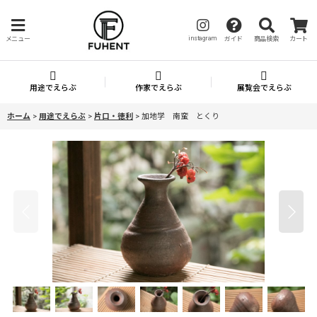
instagram
メニュー
ガイド
商品検索
カート
用途でえらぶ
作家でえらぶ
展覧会でえらぶ
ホーム
>
用途でえらぶ
>
片口・徳利
>
加地学 南蛮 とくり