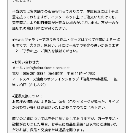
いたします。
※当店では実店舗での販売も行っております。在庫管理には十分注
意を払っておりますが、インターネット上でご注文いただけても、
完売商品により即日発送が出来ない場合がございます。万が一の在
庫切れの際は何卒ご容赦ください。
●当webギャラリーで取り扱う作品・グッズはすべて作家による一点
ものです。大きさ、色合い、形には一点ずつ多少の違いがあります
ことご了承の上、ご購入を検討ください。
●お問い合わせ先
メール：info@aburakame.ocnk.net
電話：086-201-8884（受付時間：平日 11時〜17時）
アートスペース油亀のオンラインショップ「油亀のweb通販」 担
当：柏戸（かしわど）
●返品交換について
お客様の御都合による返品、返金（色やイメージが違った、サイズ
が合わない等）はお受けいたしかねますのでご了承下さい。
商品の品質については充分注意いたしておりますが、万一不良品・
破損がありました場合、お手元に商品到着後4日以内にご連絡いた
だければ、良品と交換または返品を賜ります。