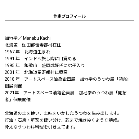
作家プロフィール
加地学／ Manabu Kachi
北海道 虻田郡留寿都村在住
1967 年 北海道生まれ
1991 年 インドへ旅し陶に目覚める
1995 年 和歌山 盛岡成好氏に弟子入り
2001 年 北海道留寿都村に築窯
2018 年 アートスペース油亀企画展 加地学のうつわ展「箱船」
個展開催
2021年 アートスペース油亀企画展 加地学のうつわ展「開拓
者」個展開催
北海道の土を使い、土味をいかしたうつわを生み出します。
灯油・石炭・薪窯を使い分け、芯まで焼きぬくような焼成。
骨太なうつわは料理を引き立てます。