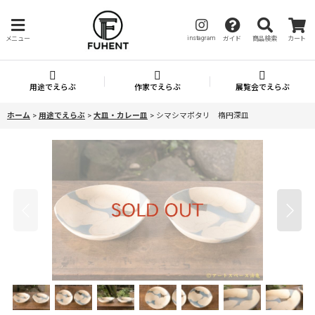
instagram
メニュー
ガイド
商品検索
カート
用途でえらぶ
作家でえらぶ
展覧会でえらぶ
ホーム
>
用途でえらぶ
>
大皿・カレー皿
>
シマシマポタリ 楕円深皿