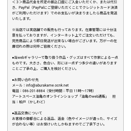
＜３＞商品代金を所定の振込口座にご入金いただくか、または代引
き、PayPal（PayPalにご登録いただくことでクレジットカード決済
がご利用いただけます）でのお支払いが決まりましたら商品を発送
いたします。
※当店では実店舗での販売も行っております。在庫管理には十分注
意を払っておりますが、インターネット上でご注文いただけても、
完売商品により即日発送が出来ない場合がございます。万が一の在
庫切れの際は何卒ご容赦ください。
●当webギャラリーで取り扱う作品・グッズはすべて作家による一点
ものです。大きさ、色合い、形には一点ずつ多少の違いがあります
ことご了承の上、ご購入を検討ください。
●お問い合わせ先
メール：info@aburakame.ocnk.net
電話：086-201-8884（受付時間：平日 11時〜17時）
アートスペース油亀のオンラインショップ「油亀のweb通販」 担
当：柏戸（かしわど）
●返品交換について
お客様の御都合による返品、返金（色やイメージが違った、サイズ
が合わない等）はお受けいたしかねますのでご了承下さい。