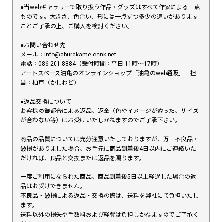
●当webギャラリーで取り扱う作品・グッズはすべて作家による一点
ものです。大きさ、色合い、形には一点ずつ多少の違いがあります
ことご了承の上、ご購入を検討ください。
●お問い合わせ先
メール：info@aburakame.ocnk.net
電話：086-201-8884（受付時間：平日 11時〜17時）
アートスペース油亀のオンラインショップ「油亀のweb通販」 担
当：柏戸（かしわど）
●返品交換について
お客様の御都合による返品、返金（色やイメージが違った、サイズ
が合わない等）はお受けいたしかねますのでご了承下さい。
商品の品質については充分注意いたしておりますが、万一不良品・
破損がありました場合、お手元に商品到着後4日以内にご連絡いた
だければ、良品と交換または返品を賜ります。
一度ご利用になられた商品、商品到着後5日以上経過した場合の返
品はお受けできません。
不良品・破損による返品・交換の際は、送料を弊社にて負担いたし
ます。
送料以外の損失や手数料および経費は負担しかねますのでご了承く