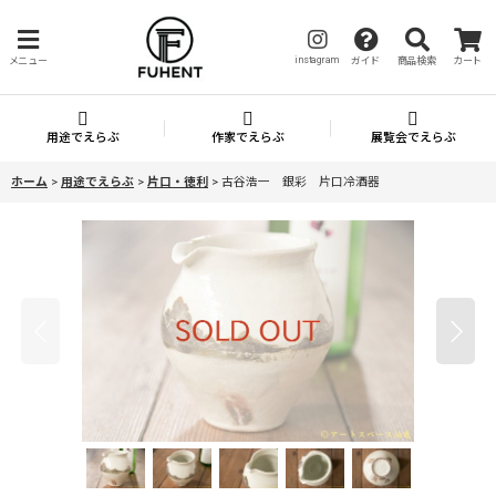
instagram
メニュー
ガイド
商品検索
カート
用途でえらぶ
作家でえらぶ
展覧会でえらぶ
ホーム
>
用途でえらぶ
>
片口・徳利
>
古谷浩一 銀彩 片口冷酒器