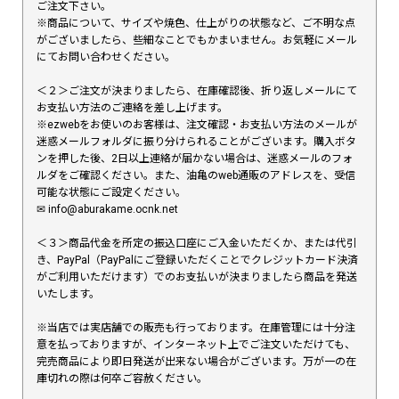
ご注文下さい。
※商品について、サイズや焼色、仕上がりの状態など、ご不明な点
がございましたら、些細なことでもかまいません。お気軽にメール
にてお問い合わせください。
＜２＞ご注文が決まりましたら、在庫確認後、折り返しメールにて
お支払い方法のご連絡を差し上げます。
※ezwebをお使いのお客様は、注文確認・お支払い方法のメールが
迷惑メールフォルダに振り分けられることがございます。購入ボタ
ンを押した後、2日以上連絡が届かない場合は、迷惑メールのフォ
ルダをご確認ください。また、油亀のweb通販のアドレスを、受信
可能な状態にご設定ください。
✉︎ info@aburakame.ocnk.net
＜３＞商品代金を所定の振込口座にご入金いただくか、または代引
き、PayPal（PayPalにご登録いただくことでクレジットカード決済
がご利用いただけます）でのお支払いが決まりましたら商品を発送
いたします。
※当店では実店舗での販売も行っております。在庫管理には十分注
意を払っておりますが、インターネット上でご注文いただけても、
完売商品により即日発送が出来ない場合がございます。万が一の在
庫切れの際は何卒ご容赦ください。