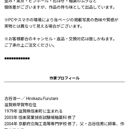
歪み・黒点・ピンホール・石はぜ・釉薬のムラなど
個体差がございますが、作品の持ち味として出品しています。
※PCやスマホの環境により当ページの掲載写真の色味や質感が
実物とは異なって見える場合がございます。
※お客様都合のキャンセル・返品・交換対応は致しかねます。
ご了承の上ご注文ください。
■■■■■■■■■■■
作家プロフィール
古谷浩一 ／ Hirokazu Furutani
滋賀県甲賀市在住
1979年 滋賀県信楽町に生まれる
2003年 信楽窯業技術試験場釉薬科 修了
2004年 京都府立陶工高等専門学校 修了、父・古谷信男に師事、作