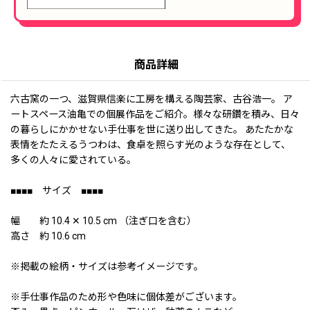
商品詳細
六古窯の一つ、滋賀県信楽に工房を構える陶芸家、古谷浩一。 ア
ートスペース油亀での個展作品をご紹介。様々な研鑽を積み、日々
の暮らしにかかせない手仕事を世に送り出してきた。 あたたかな
表情をたたえるうつわは、食卓を照らす光のような存在として、
多くの人々に愛されている。
■■■■ サイズ ■■■■
幅 約 10.4 ✕ 10.5 cm （注ぎ口を含む）
高さ 約 10.6 cm
※掲載の絵柄・サイズは参考イメージです。
※手仕事作品のため形や色味に個体差がございます。