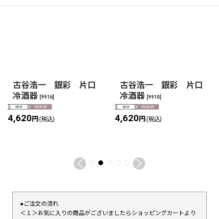
古谷浩一 銀彩 片口
古谷浩一 銀彩 片口
冷酒器
冷酒器
[
9916
]
[
9910
]
4,620
4,620
円
円
(税込)
(税込)
●ご注文の流れ
＜１＞お気に入りの商品がございましたらショッピングカートより