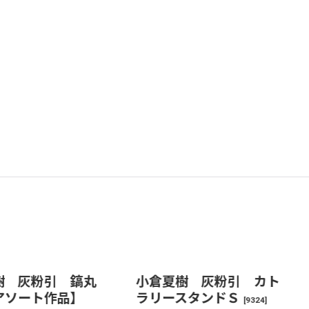
樹 灰粉引 鎬丸
小倉夏樹 灰粉引 カト
アソート作品】
ラリースタンドＳ
[
9324
]