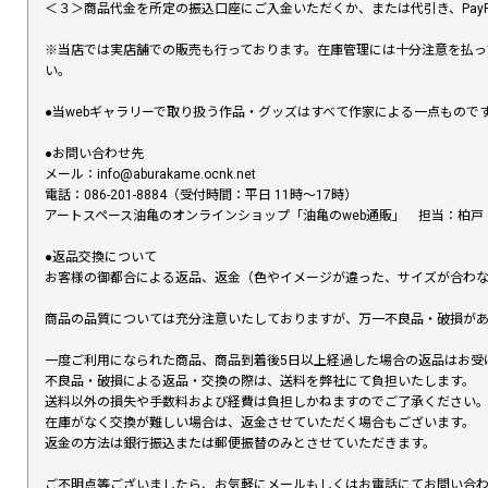
＜３＞商品代金を所定の振込口座にご入金いただくか、または代引き、PayP
※当店では実店舗での販売も行っております。在庫管理には十分注意を払っ
い。
●当webギャラリーで取り扱う作品・グッズはすべて作家による一点もの
●お問い合わせ先
メール：info@aburakame.ocnk.net
電話：086-201-8884（受付時間：平日 11時〜17時）
アートスペース油亀のオンラインショップ「油亀のweb通販」 担当：柏戸
●返品交換について
お客様の御都合による返品、返金（色やイメージが違った、サイズが合わ
商品の品質については充分注意いたしておりますが、万一不良品・破損があ
一度ご利用になられた商品、商品到着後5日以上経過した場合の返品はお受
不良品・破損による返品・交換の際は、送料を弊社にて負担いたします。
送料以外の損失や手数料および経費は負担しかねますのでご了承ください
在庫がなく交換が難しい場合は、返金させていただく場合もございます。
返金の方法は銀行振込または郵便振替のみとさせていただきます。
ご不明点等ございましたら、お気軽にメールもしくはお電話にてお問い合