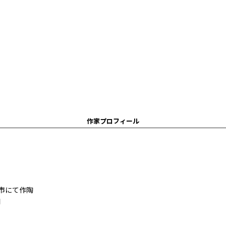
作家プロフィール
戸市にて作陶
加