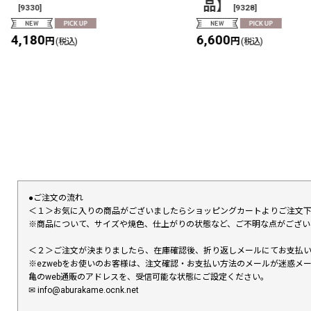
品】
[
9330
]
[
9328
]
4,180
6,600
円
円
(税込)
(税込)
●ご注文の流れ
＜１＞お気に入りの商品がございましたらショッピングカートよりご注文
※商品について、サイズや焼色、仕上がりの状態など、ご不明な点がござ
＜２＞ご注文が決まりましたら、在庫確認後、折り返しメールにてお支払
※ezwebをお使いのお客様は、注文確認・お支払い方法のメールが迷惑
亀のweb通販のアドレスを、受信可能な状態にご設定ください。
✉︎ info@aburakame.ocnk.net