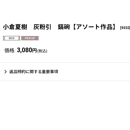
小倉夏樹 灰粉引 鎬碗【アソート作品】
[
9332
3,080
価格
:
円
(税込)
返品特約に関する重要事項