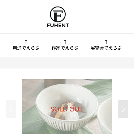
用途でえらぶ
作家でえらぶ
展覧会でえらぶ