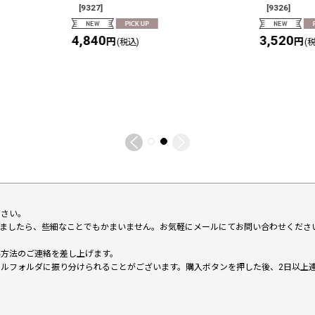
[
9327
]
[
9326
]
4,840
3,520
円
円
(税込)
(
下さい。
いましたら、些細なことでもかまいません。お気軽にメールにてお問い合わせくださ
い方法のご連絡を差し上げます。
メールフォルダに振り分けられることがございます。購入ボタンを押した後、2日以