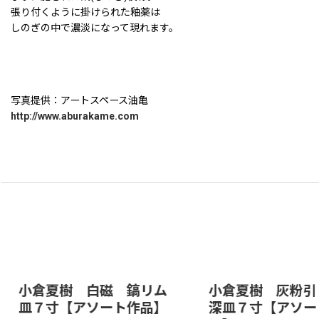
張り付くように掛けられた釉薬は
しのぎの中で濃淡になって現れます。
写真提供：アートスペース油亀
http://www.aburakame.com
小倉夏樹 白磁 鎬リム
小倉夏樹 灰粉引
皿７寸【アソート作品】
深皿７寸【アソー