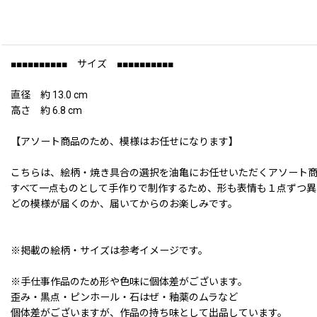
■■■■■■■■■■ サイズ ■■■■■■■■■■
直径 約 13.0 cm
高さ 約 6.8 cm
【アソート商品のため、模様はお任せになります】
こちらは、絵柄・焼き具合の選択を油亀にお任せいただくアソート
すべて一点ものとして手作りで制作するため、形も表情も１点ずつ異
どの模様が届くのか、届いてからのお楽しみです。
※掲載の絵柄・サイズは参考イメージです。
※手仕事作品のため形や色味に個体差がございます。
歪み・黒点・ピンホール・石はぜ・釉薬のムラなど
個体差がございますが、作品の持ち味として出品しています。