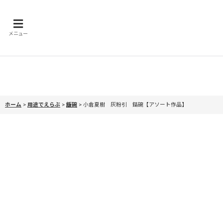
メニュー
ホーム
>
用途でえらぶ
>
飯碗
>
小倉夏樹 灰粉引 鎬碗【アソート作品】