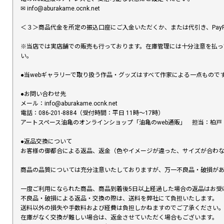
✉︎ info@aburakame.ocnk.net
＜３＞商品代金を所定の振込口座にご入金いただくか、または代引き、PayP
※当店では実店舗での販売も行っております。在庫管理には十分注意を払っ
い。
●当webギャラリーで取り扱う作品・グッズはすべて作家による一点もの
●お問い合わせ先
メール：info@aburakame.ocnk.net
電話：086-201-8884（受付時間：平日 11時〜17時）
アートスペース油亀のオンラインショップ「油亀のweb通販」 担当：柏戸
●返品交換について
お客様の御都合による返品、返金（色やイメージが違った、サイズが合わ
商品の品質については充分注意いたしておりますが、万一不良品・破損があ
一度ご利用になられた商品、商品到着後5日以上経過した場合の返品はお受
不良品・破損による返品・交換の際は、送料を弊社にて負担いたします。
送料以外の損失や手数料および経費は負担しかねますのでご了承ください
在庫がなく交換が難しい場合は、返金させていただく場合もございます。