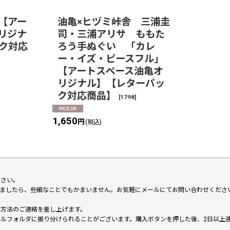
【アー
油亀×ヒヅミ峠舎 三浦圭
リジナ
司・三浦アリサ ももた
ク対応
ろう手ぬぐい 「カレ
ー・イズ・ピースフル」
【アートスペース油亀オ
リジナル】【レターパッ
ク対応商品】
[
1798
]
1,650
円
(税込)
下さい。
いましたら、些細なことでもかまいません。お気軽にメールにてお問い合わせくださ
い方法のご連絡を差し上げます。
メールフォルダに振り分けられることがございます。購入ボタンを押した後、2日以