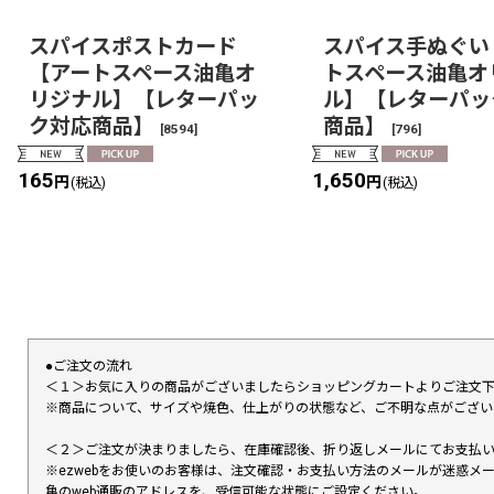
スパイスポストカード
スパイス手ぬぐい
【アートスペース油亀オ
トスペース油亀オ
リジナル】【レターパッ
ル】【レターパッ
ク対応商品】
商品】
[
8594
]
[
796
]
165
1,650
円
円
(税込)
(税込)
●ご注文の流れ
＜１＞お気に入りの商品がございましたらショッピングカートよりご注文
※商品について、サイズや焼色、仕上がりの状態など、ご不明な点がござ
＜２＞ご注文が決まりましたら、在庫確認後、折り返しメールにてお支払
※ezwebをお使いのお客様は、注文確認・お支払い方法のメールが迷惑
亀のweb通販のアドレスを、受信可能な状態にご設定ください。