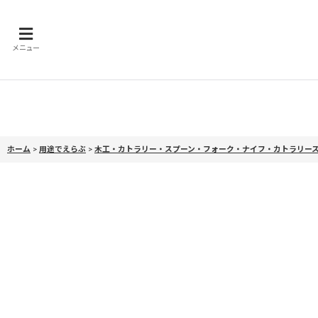
メニュー
ホーム
>
用途でえらぶ
>
木工・カトラリー・スプーン・フォーク・ナイフ・カトラリー