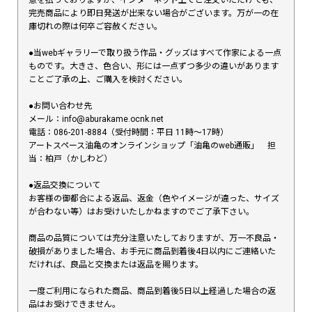
意を払っておりますが、インターネット上でご注文いただけても、
完売商品により即日発送が出来ない場合がございます。万が一の在
庫切れの際は何卒ご容赦ください。
●当webギャラリーで取り扱う作品・グッズはすべて作家による一点
ものです。大きさ、色合い、形には一点ずつ多少の違いがあります
ことご了承の上、ご購入を検討ください。
●お問い合わせ先
メール：info@aburakame.ocnk.net
電話：086-201-8884（受付時間：平日 11時〜17時）
アートスペース油亀のオンラインショップ「油亀のweb通販」 担
当：柏戸（かしわど）
●返品交換について
お客様の御都合による返品、返金（色やイメージが違った、サイズ
が合わない等）はお受けいたしかねますのでご了承下さい。
商品の品質については充分注意いたしておりますが、万一不良品・
破損がありました場合、お手元に商品到着後4日以内にご連絡いた
だければ、良品と交換または返品を賜ります。
一度ご利用になられた商品、商品到着後5日以上経過した場合の返
品はお受けできません。