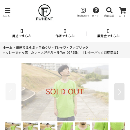
instagram
メニュー
ガイド
商品検索
カート
用途でえらぶ
作家でえらぶ
展覧会でえらぶ
ホーム
>
用途でえらぶ
>
手ぬぐい・Tシャツ・ファブリック
>
カレーちゃん家 カレー大好きガールTee（GREEN）【レターパック対応商品】