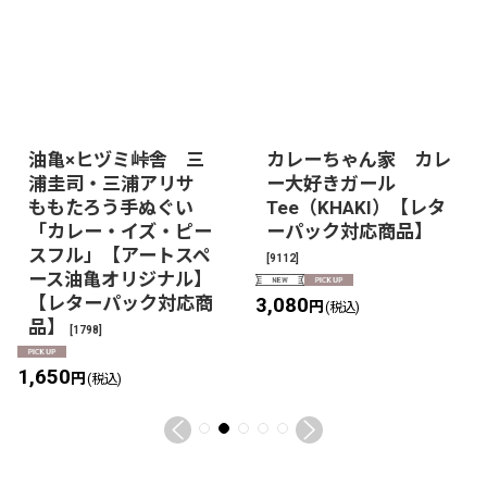
油亀×ヒヅミ峠舎 三
カレーちゃん家 カレ
浦圭司・三浦アリサ
ー大好きガール
ももたろう手ぬぐい
Tee（KHAKI）【レタ
「カレー・イズ・ピー
ーパック対応商品】
スフル」【アートスペ
[
9112
]
ース油亀オリジナル】
【レターパック対応商
3,080
円
(税込)
品】
[
1798
]
1,650
円
(税込)