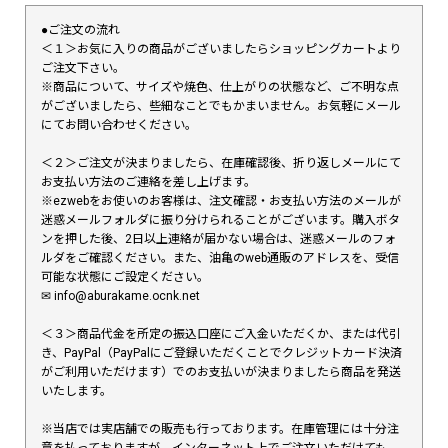
●ご注文の流れ
＜１＞お気に入りの商品がございましたらショッピングカートより
ご注文下さい。
※商品について、サイズや焼色、仕上がりの状態など、ご不明な点
がございましたら、些細なことでもかまいません。お気軽にメール
にてお問い合わせください。
＜２＞ご注文が決まりましたら、在庫確認後、折り返しメールにて
お支払い方法のご連絡を差し上げます。
※ezwebをお使いのお客様は、注文確認・お支払い方法のメールが
迷惑メールフォルダに振り分けられることがございます。購入ボタ
ンを押した後、2日以上連絡が届かない場合は、迷惑メールのフォ
ルダをご確認ください。また、油亀のweb通販のアドレスを、受信
可能な状態にご設定ください。
✉︎ info@aburakame.ocnk.net
＜３＞商品代金を所定の振込口座にご入金いただくか、または代引
き、PayPal（PayPalにご登録いただくことでクレジットカード決済
がご利用いただけます）でのお支払いが決まりましたら商品を発送
いたします。
※当店では実店舗での販売も行っております。在庫管理には十分注