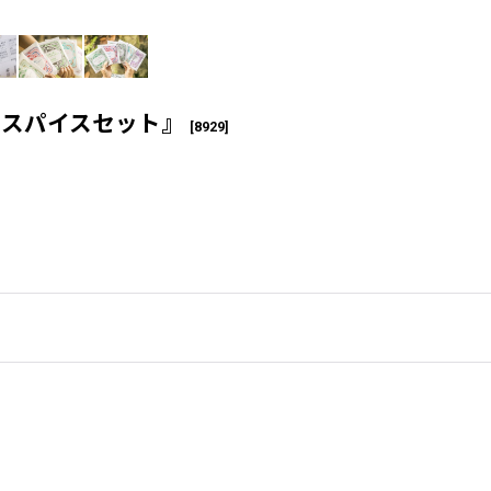
マスパイスセット』
[
8929
]