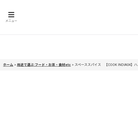
メニュー
ホーム
>
用途で選ぶ:フード・お茶・食材etc
>
スペーススパイス 【COOK INDIA