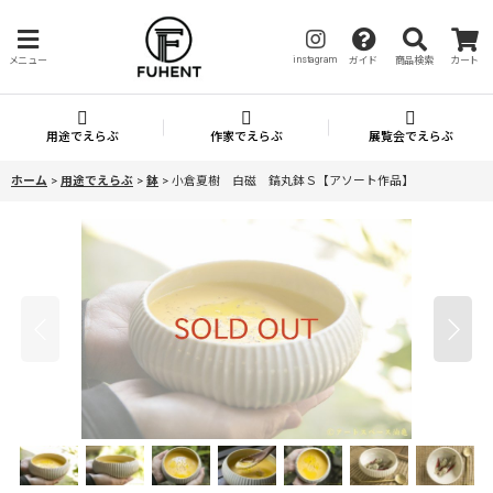
instagram
メニュー
ガイド
商品検索
カート
用途でえらぶ
作家でえらぶ
展覧会でえらぶ
ホーム
>
用途でえらぶ
>
鉢
>
小倉夏樹 白磁 鎬丸鉢Ｓ【アソート作品】