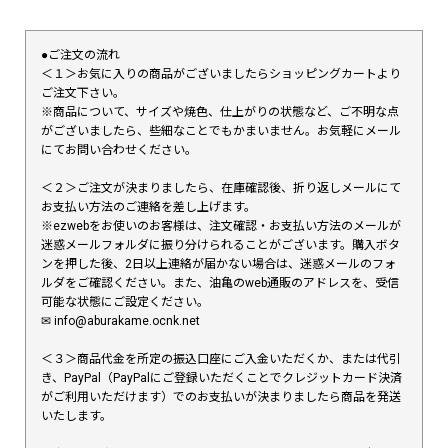
●ご注文の流れ
＜１＞お気に入りの商品がございましたらショッピングカートより
ご注文下さい。
※商品について、サイズや焼色、仕上がりの状態など、ご不明な点
がございましたら、些細なことでもかまいません。お気軽にメール
にてお問い合わせください。
＜２＞ご注文が決まりましたら、在庫確認後、折り返しメールにて
お支払い方法のご連絡を差し上げます。
※ezwebをお使いのお客様は、注文確認・お支払い方法のメールが
迷惑メールフォルダに振り分けられることがございます。購入ボタ
ンを押した後、2日以上連絡が届かない場合は、迷惑メールのフォ
ルダをご確認ください。また、油亀のweb通販のアドレスを、受信
可能な状態にご設定ください。
✉︎ info@aburakame.ocnk.net
＜３＞商品代金を所定の振込口座にご入金いただくか、または代引
き、PayPal（PayPalにご登録いただくことでクレジットカード決済
がご利用いただけます）でのお支払いが決まりましたら商品を発送
いたします。