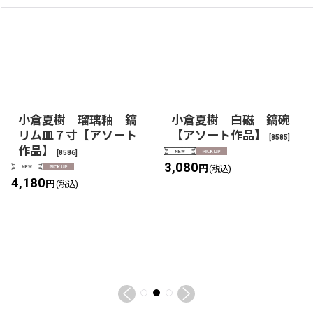
小倉夏樹 瑠璃釉 鎬
小倉夏樹 白磁 鎬碗
リム皿７寸【アソート
【アソート作品】
[
8585
]
作品】
[
8586
]
3,080
円
(税込)
4,180
円
(税込)