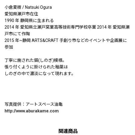
小倉夏樹 / Natsuki Ogura
愛知県瀬戸市在住
1990 年 静岡県に生まれる
2014 年 愛知県立瀬戸窯業高等技術専門学校卒業 2014 年 愛知県瀬
戸市にて作陶
2015 年~静岡 ARTS&CRAFT 手創り市などのイベントや企画展に
参加
丁寧に施された鎬(しのぎ)模様。
張り付くように掛けられた釉薬は
しのぎの中で濃淡になって現れます。
写真提供：アートスペース油亀
http://www.aburakame.com
関連商品