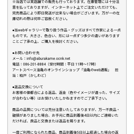
※当店では実店舗での販売も行っております。在庫管理には十分注
意を払っておりますが、インターネット上でご注文いただけても、
完売商品により即日発送が出来ない場合がございます。万が一の在
庫切れの際は何卒ご容赦ください。
●当webギャラリーで取り扱う作品・グッズはすべて作家による一点
ものです。大きさ、色合い、形には一点ずつ多少の違いがあります
ことご了承の上、ご購入を検討ください。
●お問い合わせ先
メール：info@aburakame.ocnk.net
電話：086-201-8884（受付時間：平日 11時〜17時）
アートスペース油亀のオンラインショップ「油亀のweb通販」 担
当：柏戸（かしわど）
●返品交換について
お客様の御都合による返品、返金（色やイメージが違った、サイズ
が合わない等）はお受けいたしかねますのでご了承下さい。
商品の品質については充分注意いたしておりますが、万一不良品・
破損がありました場合、お手元に商品到着後4日以内にご連絡いた
だければ、良品と交換または返品を賜ります。
一度ご利用になられた商品、商品到着後5日以上経過した場合の返