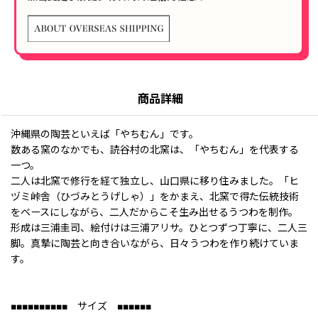
商品詳細
沖縄県の陶芸といえば「やちむん」です。
数ある窯のなかでも、読谷村の北窯は、「やちむん」を代表する
一つ。
二人は北窯で修行を経て独立し、山口県に移り住みました。「ヒ
ヅミ峠舎（ひづみとうげしゃ）」をかまえ、北窯で得た伝統技術
をベースにしながら、二人だからこそ生み出せるうつわを制作。
形成は三浦圭司、絵付けは三浦アリサ。ひとつずつ丁寧に、二人三
脚。真摯に陶芸と向き合いながら、日々うつわを作り続けていま
す。
■■■■■■■■■■ サイズ ■■■■■■