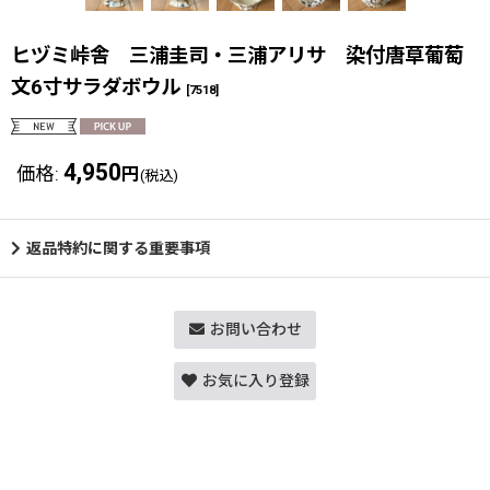
ヒヅミ峠舎 三浦圭司・三浦アリサ 染付唐草葡萄
文6寸サラダボウル
[
7518
]
4,950
価格
:
円
(税込)
返品特約に関する重要事項
お問い合わせ
お気に入り登録