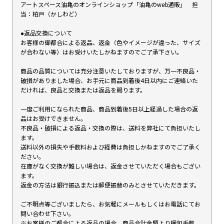
アートスペース油亀のオンラインショップ「油亀のweb通販」 担
当：柏戸（かしわど）
●返品交換について
お客様の御都合による返品、返金（色やイメージが違った、サイズ
が合わない等）はお受けいたしかねますのでご了承下さい。
商品の品質については充分注意いたしておりますが、万一不良品・
破損がありました場合、お手元に商品到着後4日以内にご連絡いた
だければ、良品と交換または返品を賜ります。
一度ご利用になられた商品、商品到着後5日以上経過した場合の返
品はお受けできません。
不良品・破損による返品・交換の際は、送料を弊社にて負担いたし
ます。
送料以外の損失や手数料および経費は負担しかねますのでご了承く
ださい。
在庫がなく交換が難しい場合は、返金させていただく場合もござい
ます。
返金の方法は銀行振込または郵便振替のみとさせていただきます。
ご不明点等ございましたら、お気軽にメールもしくはお電話にてお
問い合わせ下さい。
※お客様のご都合による返品の場合、商品合計金額より梱包手数