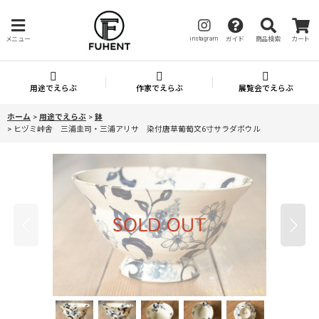
instagram
メニュー
ガイド
商品検索
カート
用途でえらぶ
作家でえらぶ
展覧会でえらぶ
ホーム
>
用途でえらぶ
>
鉢
>
ヒヅミ峠舎 三浦圭司・三浦アリサ 染付唐草葡萄文6寸サラダボウル