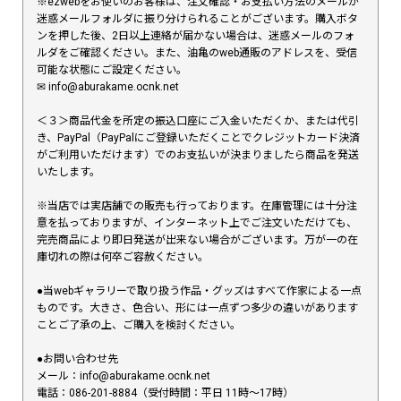
※ezwebをお使いのお客様は、注文確認・お支払い方法のメールが
迷惑メールフォルダに振り分けられることがございます。購入ボタ
ンを押した後、2日以上連絡が届かない場合は、迷惑メールのフォ
ルダをご確認ください。また、油亀のweb通販のアドレスを、受信
可能な状態にご設定ください。
✉︎ info@aburakame.ocnk.net
＜３＞商品代金を所定の振込口座にご入金いただくか、または代引
き、PayPal（PayPalにご登録いただくことでクレジットカード決済
がご利用いただけます）でのお支払いが決まりましたら商品を発送
いたします。
※当店では実店舗での販売も行っております。在庫管理には十分注
意を払っておりますが、インターネット上でご注文いただけても、
完売商品により即日発送が出来ない場合がございます。万が一の在
庫切れの際は何卒ご容赦ください。
●当webギャラリーで取り扱う作品・グッズはすべて作家による一点
ものです。大きさ、色合い、形には一点ずつ多少の違いがあります
ことご了承の上、ご購入を検討ください。
●お問い合わせ先
メール：info@aburakame.ocnk.net
電話：086-201-8884（受付時間：平日 11時〜17時）