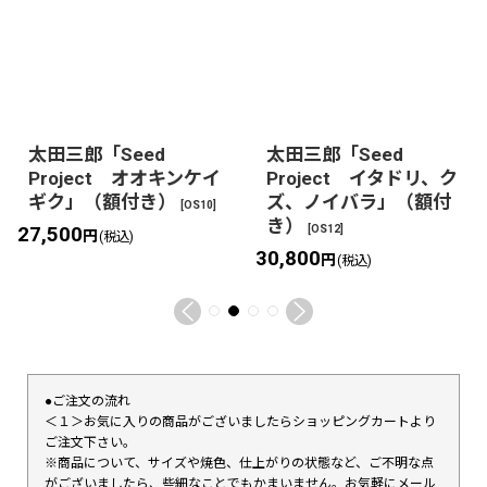
太田三郎「Seed
太田三郎「Seed
Project オオキンケイ
Project イタドリ、ク
ギク」（額付き）
ズ、ノイバラ」（額付
[
OS10
]
き）
[
OS12
]
27,500
円
(税込)
30,800
円
(税込)
●ご注文の流れ
＜１＞お気に入りの商品がございましたらショッピングカートより
ご注文下さい。
※商品について、サイズや焼色、仕上がりの状態など、ご不明な点
がございましたら、些細なことでもかまいません。お気軽にメール