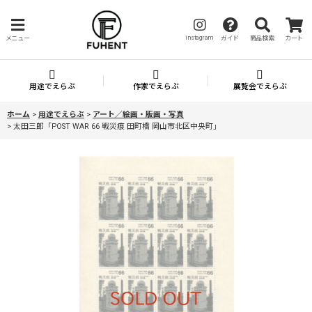
instagram
メニュー
ガイド
商品検索
カート
用途でえらぶ
作家でえらぶ
展覧会でえらぶ
ホーム
>
用途でえらぶ
>
アート／絵画・版画・写真
>
太田三郎「POST WAR 66 戦災痕 田町橋 岡山市北区中央町」