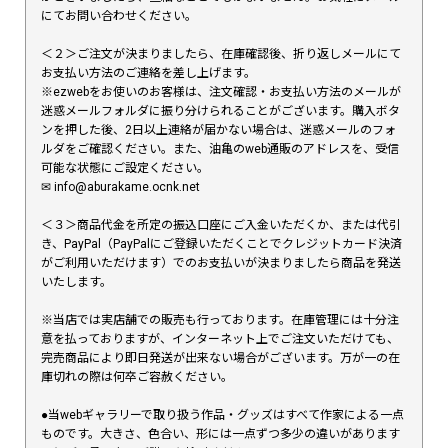
にてお問い合わせください。
＜２＞ご注文が決まりましたら、在庫確認後、折り返しメールにて
お支払い方法のご連絡を差し上げます。
※ezwebをお使いのお客様は、注文確認・お支払い方法のメールが
迷惑メールフォルダに振り分けられることがございます。購入ボタ
ンを押した後、2日以上連絡が届かない場合は、迷惑メールのフォ
ルダをご確認ください。また、油亀のweb通販のアドレスを、受信
可能な状態にご設定ください。
✉︎ info@aburakame.ocnk.net
＜３＞商品代金を所定の振込口座にご入金いただくか、または代引
き、PayPal（PayPalにご登録いただくことでクレジットカード決済
がご利用いただけます）でのお支払いが決まりましたら商品を発送
いたします。
※当店では実店舗での販売も行っております。在庫管理には十分注
意を払っておりますが、インターネット上でご注文いただけても、
完売商品により即日発送が出来ない場合がございます。万が一の在
庫切れの際は何卒ご容赦ください。
●当webギャラリーで取り扱う作品・グッズはすべて作家による一点
ものです。大きさ、色合い、形には一点ずつ多少の違いがあります