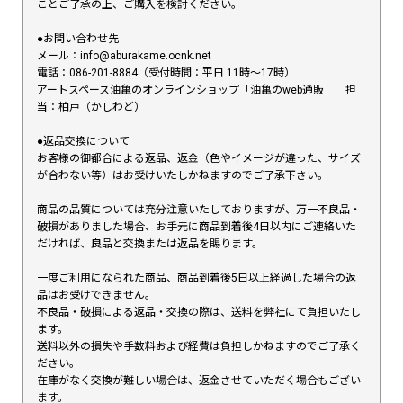
ことご了承の上、ご購入を検討ください。
●お問い合わせ先
メール：info@aburakame.ocnk.net
電話：086-201-8884（受付時間：平日 11時〜17時）
アートスペース油亀のオンラインショップ「油亀のweb通販」 担
当：柏戸（かしわど）
●返品交換について
お客様の御都合による返品、返金（色やイメージが違った、サイズ
が合わない等）はお受けいたしかねますのでご了承下さい。
商品の品質については充分注意いたしておりますが、万一不良品・
破損がありました場合、お手元に商品到着後4日以内にご連絡いた
だければ、良品と交換または返品を賜ります。
一度ご利用になられた商品、商品到着後5日以上経過した場合の返
品はお受けできません。
不良品・破損による返品・交換の際は、送料を弊社にて負担いたし
ます。
送料以外の損失や手数料および経費は負担しかねますのでご了承く
ださい。
在庫がなく交換が難しい場合は、返金させていただく場合もござい
ます。