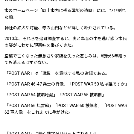
市のホームページ「岡山市内に残る戦災の遺跡」には、ひび割れ
た橋、
神社の狛犬や灯籠、寺の山門などが詳しく紹介されている。
2010年、それらを追跡調査すると、炎と轟音の中を逃げ惑う市民
の姿がにわかに現実味を帯びてきた。
空襲で亡くなった無念さや家族を失った悲しみは、戦後66年経っ
ても消えるはずがない。
「POST WAR」は「戦後」を意味する私の造語である。
「POST WAR 46-47 兵士の肖像」「POST WAR 50 私は誰ですか」
「POST WAR 54 被爆地蔵」「POST WAR 55 被爆樹」
「POST WAR 56 無言館」「POST WAR 60 被爆者」「POST WAR
62 軍人像」をこれまでに手がけた。
「POST WAR」に続く数字がリセットされぬよう、