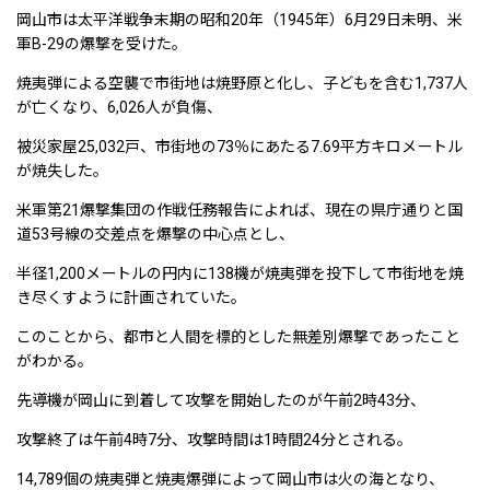
岡山市は太平洋戦争末期の昭和20年（1945年）6月29日未明、米
軍B-29の爆撃を受けた。
焼夷弾による空襲で市街地は焼野原と化し、子どもを含む1,737人
が亡くなり、6,026人が負傷、
被災家屋25,032戸、市街地の73％にあたる7.69平方キロメートル
が焼失した。
米軍第21爆撃集団の作戦任務報告によれば、現在の県庁通りと国
道53号線の交差点を爆撃の中心点とし、
半径1,200メートルの円内に138機が焼夷弾を投下して市街地を焼
き尽くすように計画されていた。
このことから、都市と人間を標的とした無差別爆撃であったこと
がわかる。
先導機が岡山に到着して攻撃を開始したのが午前2時43分、
攻撃終了は午前4時7分、攻撃時間は1時間24分とされる。
14,789個の焼夷弾と焼夷爆弾によって岡山市は火の海となり、