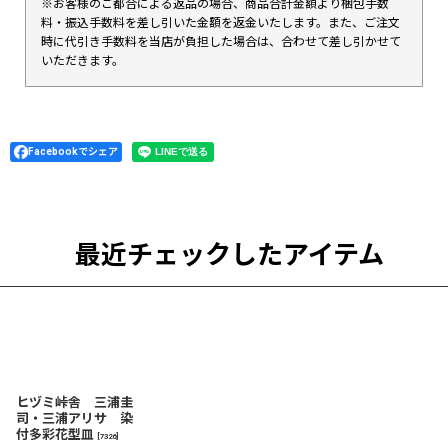
※お客様のご都合による返品の場合、商品合計金額より梱包手数
料・振込手数料を差し引いた金額を返金いたします。また、ご注文
時に代引き手数料を当店が負担した場合は、合わせて差し引かせて
いただきます。
Facebookでシェア
最近チェックしたアイテム
ヒヅミ峠舎 三浦圭
司・三浦アリサ 染
付多彩花型皿
[
7326
]