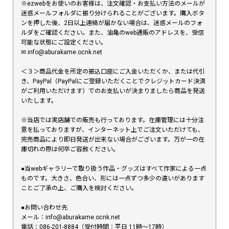
※ezwebをお使いのお客様は、注文確認・お支払い方法のメールが
迷惑メールフォルダに振り分けられることがございます。購入ボタ
ンを押した後、2日以上連絡が届かない場合は、迷惑メールのフォ
ルダをご確認ください。また、油亀のweb通販のアドレスを、受信
可能な状態にご設定ください。
✉︎ info@aburakame.ocnk.net
＜３＞商品代金を所定の振込口座にご入金いただくか、または代引
き、PayPal（PayPalにご登録いただくことでクレジットカード決済
がご利用いただけます）でのお支払いが決まりましたら商品を発送
いたします。
※当店では実店舗での販売も行っております。在庫管理には十分注
意を払っておりますが、インターネット上でご注文いただけても、
完売商品により即日発送が出来ない場合がございます。万が一の在
庫切れの際は何卒ご容赦ください。
●当webギャラリーで取り扱う作品・グッズはすべて作家による一点
ものです。大きさ、色合い、形には一点ずつ多少の違いがあります
ことご了承の上、ご購入を検討ください。
●お問い合わせ先
メール：info@aburakame.ocnk.net
電話：086-201-8884（受付時間：平日 11時〜17時）