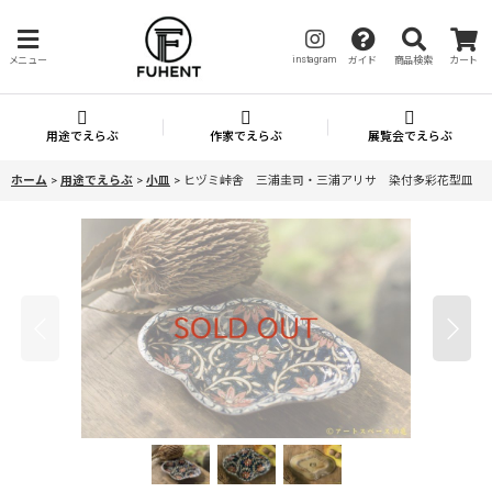
instagram
メニュー
ガイド
商品検索
カート
用途でえらぶ
作家でえらぶ
展覧会でえらぶ
ホーム
>
用途でえらぶ
>
小皿
>
ヒヅミ峠舎 三浦圭司・三浦アリサ 染付多彩花型皿