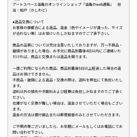
アートスペース油亀のオンラインショップ「油亀のweb通販」 担
当：柏戸（かしわど）
●返品交換について
お客様の御都合による返品、返金（色やイメージが違った、サイズ
が合わない等）はお受けいたしかねますのでご了承下さい。
商品の品質については充分注意いたしておりますが、万一不良品・
破損がありました場合、お手元に商品到着後4日以内にご連絡いた
だければ、良品と交換または返品を賜ります。
一度ご利用になられた商品、商品到着後5日以上経過した場合の返
品はお受けできません。
不良品・破損による返品・交換の際は、送料を弊社にて負担いたし
ます。
送料以外の損失や手数料および経費は負担しかねますのでご了承く
ださい。
在庫がなく交換が難しい場合は、返金させていただく場合もござい
ます。
返金の方法は銀行振込または郵便振替のみとさせていただきます。
ご不明点等ございましたら、お気軽にメールもしくはお電話にてお
問い合わせ下さい。