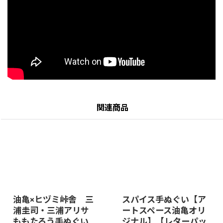
関連商品
油亀×ヒヅミ峠舎 三
スパイス手ぬぐい【ア
浦圭司・三浦アリサ
ートスペース油亀オリ
ももたろう手ぬぐい
ジナル】【レターパッ