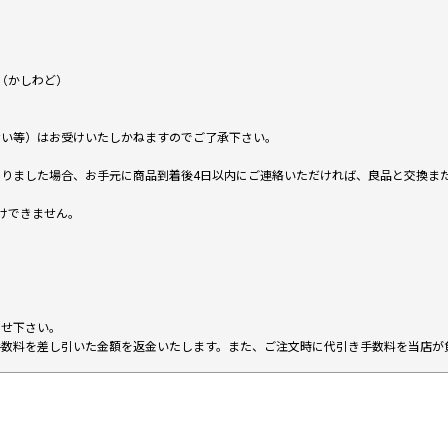
（かしわど）
ない等）はお受けいたしかねますのでご了承下さい。
りました場合、お手元に商品到着後4日以内にご連絡いただければ、良品と交換ま
けできません。
。
わせ下さい。
手数料を差し引いた金額を返金いたします。また、ご注文時に代引き手数料を当店が