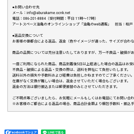
●お問い合わせ先
メール：info@aburakame.ocnk.net
電話：086-201-8884（受付時間：平日 11時〜17時）
アートスペース油亀のオンラインショップ「油亀のweb通販」 担当：柏戸
●返品交換について
お客様の御都合による返品、返金（色やイメージが違った、サイズが合わ
商品の品質については充分注意いたしておりますが、万一不良品・破損があ
一度ご利用になられた商品、商品到着後5日以上経過した場合の返品はお受
不良品・破損による返品・交換の際は、送料を弊社にて負担いたします。
送料以外の損失や手数料および経費は負担しかねますのでご了承ください
在庫がなく交換が難しい場合は、返金させていただく場合もございます。
返金の方法は銀行振込または郵便振替のみとさせていただきます。
ご不明点等ございましたら、お気軽にメールもしくはお電話にてお問い合
※お客様のご都合による返品の場合、商品合計金額より梱包手数料・振込
Facebookでシェア