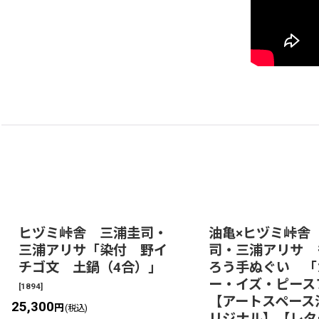
ヒヅミ峠舎 三浦圭司・
油亀×ヒヅミ峠舎
三浦アリサ「染付 野イ
司・三浦アリサ 
チゴ文 土鍋（4合）」
ろう手ぬぐい 「
ー・イズ・ピース
[
1894
]
【アートスペース
25,300
円
(税込)
リジナル】【レタ