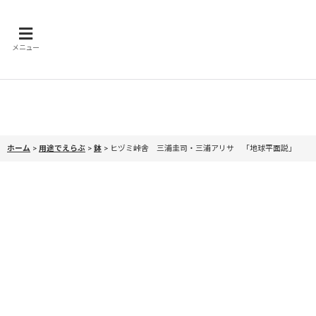
メニュー
ホーム
>
用途でえらぶ
>
鉢
>
ヒヅミ峠舎 三浦圭司・三浦アリサ 「地球平面説」