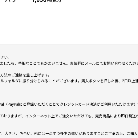
1,650
円
(税込)
下さい。
いましたら、些細なことでもかまいません。お気軽にメールにてお問い合わせくださ
い方法のご連絡を差し上げます。
メールフォルダに振り分けられることがございます。購入ボタンを押した後、2日以
al（PayPalにご登録いただくことでクレジットカード決済がご利用いただけま
ておりますが、インターネット上でご注文いただけても、完売商品により即日発送
です。大きさ、色合い、形には一点ずつ多少の違いがありますことご了承の上、ご購