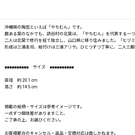
沖縄県の陶芸といえば「やちむん」です。
数ある窯のなかでも、読谷村の北窯は、「やちむん」を代表する一
二人は北窯で修行を経て独立し、山口県に移り住みました。「ヒヅ
形成は三浦圭司、絵付けは三浦アリサ。ひとつずつ丁寧に、二人三脚
■■■■■■■■■■ サイズ ■■■■■■■■■■
直径 約 20.1 cm
高さ 約 14.5 cm
掲載の絵柄・サイズは参考イメージです。
一点ずつ個体差がありますこと、
ご了承の上、お選びください。
お客様都合のキャンセル・返品・交換対応は致しかねます。