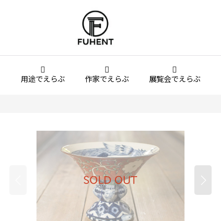
用途でえらぶ
作家でえらぶ
展覧会でえらぶ