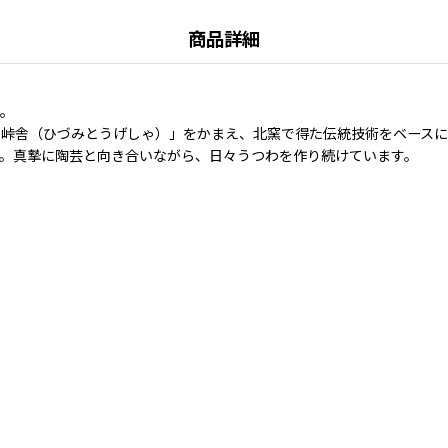
商品詳細
つ。
ミ峠舎（ひづみとうげしゃ）」をかまえ、北窯で得た伝統技術をベース
。真摯に陶芸と向き合いながら、日々うつわを作り続けています。