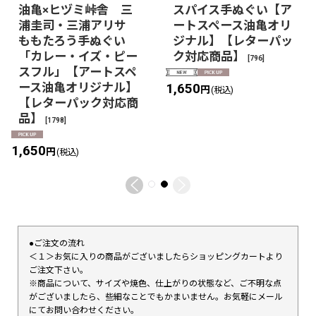
油亀×ヒヅミ峠舎 三
スパイス手ぬぐい【ア
浦圭司・三浦アリサ
ートスペース油亀オリ
ももたろう手ぬぐい
ジナル】【レターパッ
「カレー・イズ・ピー
ク対応商品】
[
796
]
スフル」【アートスペ
ース油亀オリジナル】
1,650
円
(税込)
【レターパック対応商
品】
[
1798
]
1,650
円
(税込)
●ご注文の流れ
＜１＞お気に入りの商品がございましたらショッピングカートより
ご注文下さい。
※商品について、サイズや焼色、仕上がりの状態など、ご不明な点
がございましたら、些細なことでもかまいません。お気軽にメール
にてお問い合わせください。