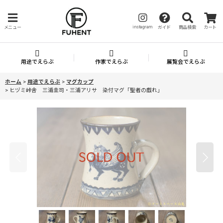
instagram
メニュー
ガイド
商品検索
カート
用途でえらぶ
作家でえらぶ
展覧会でえらぶ
ホーム
>
用途でえらぶ
>
マグカップ
>
ヒヅミ峠舎 三浦圭司・三浦アリサ 染付マグ「聖者の戯れ」