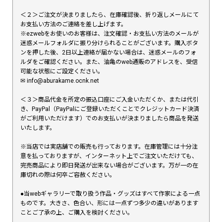
＜２＞ご注文が決まりましたら、在庫確認後、折り返しメールにて
お支払い方法のご連絡を差し上げます。
※ezwebをお使いのお客様は、注文確認・お支払い方法のメールが
迷惑メールフォルダに振り分けられることがございます。購入ボタ
ンを押した後、2日以上連絡が届かない場合は、迷惑メールのフォ
ルダをご確認ください。また、油亀のweb通販のアドレスを、受信
可能な状態にご設定ください。
✉︎ info@aburakame.ocnk.net
＜３＞商品代金を所定の振込口座にご入金いただくか、または代引
き、PayPal（PayPalにご登録いただくことでクレジットカード決済
がご利用いただけます）でのお支払いが決まりましたら商品を発送
いたします。
※当店では実店舗での販売も行っております。在庫管理には十分注
意を払っておりますが、インターネット上でご注文いただけても、
完売商品により即日発送が出来ない場合がございます。万が一の在
庫切れの際は何卒ご容赦ください。
●当webギャラリーで取り扱う作品・グッズはすべて作家による一点
ものです。大きさ、色合い、形には一点ずつ多少の違いがあります
ことご了承の上、ご購入を検討ください。