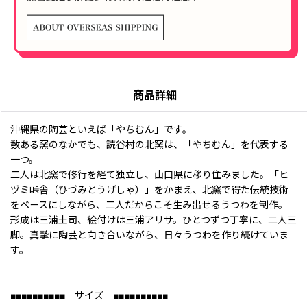
商品詳細
沖縄県の陶芸といえば「やちむん」です。
数ある窯のなかでも、読谷村の北窯は、「やちむん」を代表する
一つ。
二人は北窯で修行を経て独立し、山口県に移り住みました。「ヒ
ヅミ峠舎（ひづみとうげしゃ）」をかまえ、北窯で得た伝統技術
をベースにしながら、二人だからこそ生み出せるうつわを制作。
形成は三浦圭司、絵付けは三浦アリサ。ひとつずつ丁寧に、二人三
脚。真摯に陶芸と向き合いながら、日々うつわを作り続けていま
す。
■■■■■■■■■■ サイズ ■■■■■■■■■■