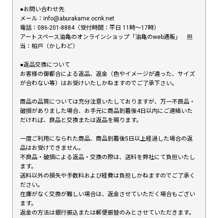
●お問い合わせ先
メール：info@aburakame.ocnk.net
電話：086-201-8884（受付時間：平日 11時〜17時）
アートスペース油亀のオンラインショップ「油亀のweb通販」 担
当：柏戸（かしわど）
●返品交換について
お客様の御都合による返品、返金（色やイメージが違った、サイズ
が合わない等）はお受けいたしかねますのでご了承下さい。
商品の品質については充分注意いたしておりますが、万一不良品・
破損がありました場合、お手元に商品到着後4日以内にご連絡いた
だければ、良品と交換または返品を賜ります。
一度ご利用になられた商品、商品到着後5日以上経過した場合の返
品はお受けできません。
不良品・破損による返品・交換の際は、送料を弊社にて負担いたし
ます。
送料以外の損失や手数料および経費は負担しかねますのでご了承く
ださい。
在庫がなく交換が難しい場合は、返金させていただく場合もござい
ます。
返金の方法は銀行振込または郵便振替のみとさせていただきます。