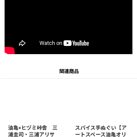
関連商品
油亀×ヒヅミ峠舎 三
スパイス手ぬぐい【ア
浦圭司・三浦アリサ
ートスペース油亀オリ