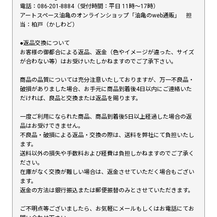
電話：086-201-8884（受付時間：平日 11時〜17時）
アートスペース油亀のオンラインショップ「油亀のweb通販」 担
当：柏戸（かしわど）
●返品交換について
お客様の御都合による返品、返金（色やイメージが違った、サイズ
が合わない等）はお受けいたしかねますのでご了承下さい。
商品の品質については充分注意いたしておりますが、万一不良品・
破損がありました場合、お手元に商品到着後4日以内にご連絡いた
だければ、良品と交換または返品を賜ります。
一度ご利用になられた商品、商品到着後5日以上経過した場合の返
品はお受けできません。
不良品・破損による返品・交換の際は、送料を弊社にて負担いたし
ます。
送料以外の損失や手数料および経費は負担しかねますのでご了承く
ださい。
在庫がなく交換が難しい場合は、返金させていただく場合もござい
ます。
返金の方法は銀行振込または郵便振替のみとさせていただきます。
ご不明点等ございましたら、お気軽にメールもしくはお電話にてお