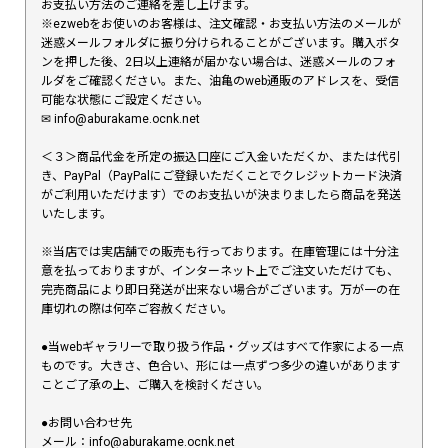
お支払い方法のご連絡を差し上げます。
※ezwebをお使いのお客様は、注文確認・お支払い方法のメールが
迷惑メールフォルダに振り分けられることがございます。購入ボタ
ンを押した後、2日以上連絡が届かない場合は、迷惑メールのフォ
ルダをご確認ください。また、油亀のweb通販のアドレスを、受信
可能な状態にご設定ください。
✉︎ info@aburakame.ocnk.net
＜３＞商品代金を所定の振込口座にご入金いただくか、または代引
き、PayPal（PayPalにご登録いただくことでクレジットカード決済
がご利用いただけます）でのお支払いが決まりましたら商品を発送
いたします。
※当店では実店舗での販売も行っております。在庫管理には十分注
意を払っておりますが、インターネット上でご注文いただけても、
完売商品により即日発送が出来ない場合がございます。万が一の在
庫切れの際は何卒ご容赦ください。
●当webギャラリーで取り扱う作品・グッズはすべて作家による一点
ものです。大きさ、色合い、形には一点ずつ多少の違いがあります
ことご了承の上、ご購入を検討ください。
●お問い合わせ先
メール：info@aburakame.ocnk.net