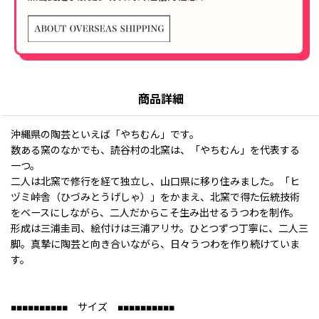
商品詳細
沖縄県の陶芸といえば「やちむん」です。
数ある窯のなかでも、読谷村の北窯は、「やちむん」を代表する
一つ。
二人は北窯で修行を経て独立し、山口県に移り住みました。「ヒ
ヅミ峠舎（ひづみとうげしゃ）」をかまえ、北窯で得た伝統技術
をベースにしながら、二人だからこそ生み出せるうつわを制作。
形成は三浦圭司、絵付けは三浦アリサ。ひとつずつ丁寧に、二人三
脚。真摯に陶芸と向き合いながら、日々うつわを作り続けていま
す。
■■■■■■■■■■ サイズ ■■■■■■■■■■