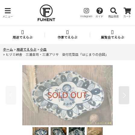
instagram
メニュー
ガイド
商品検索
カート
用途でえらぶ
作家でえらぶ
展覧会でえらぶ
ホーム
>
用途でえらぶ
>
小皿
>
ヒヅミ峠舎 三浦圭司・三浦アリサ 染付花型皿「はじまりの合図」