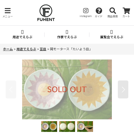
instagram
メニュー
ガイド
商品検索
カート
用途でえらぶ
作家でえらぶ
展覧会でえらぶ
ホーム
>
用途でえらぶ
>
豆皿
>
岡モータース「たいよう皿」