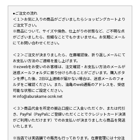
●ご注文の流れ
＜１＞お気に入りの商品がございましたらショッピングカートより
ご注文下さい。
※商品について、サイズや焼色、仕上がりの状態など、ご不明な点
がございましたら、些細なことでもかまいません。お気軽にメール
にてお問い合わせください。
＜２＞ご注文が決まりましたら、在庫確認後、折り返しメールにて
お支払い方法のご連絡を差し上げます。
※ezwebをお使いのお客様は、注文確認・お支払い方法のメールが
迷惑メールフォルダに振り分けられることがございます。購入ボタ
ンを押した後、2日以上連絡が届かない場合は、迷惑メールのフォ
ルダをご確認ください。また、油亀のweb通販のアドレスを、受信
可能な状態にご設定ください。
✉︎ info@aburakame.ocnk.net
＜３＞商品代金を所定の振込口座にご入金いただくか、または代引
き、PayPal（PayPalにご登録いただくことでクレジットカード決済
がご利用いただけます）でのお支払いが決まりましたら商品を発送
いたします。
※当店では実店舗での販売も行っております。在庫管理には十分注