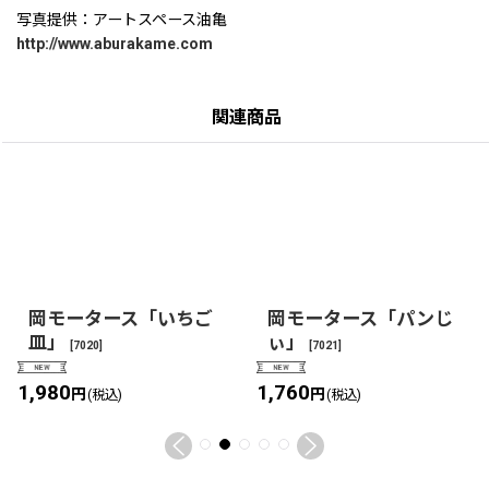
写真提供：アートスペース油亀
http://www.aburakame.com
関連商品
岡モータース「いちご
岡モータース「パンじ
皿」
ぃ」
[
7020
]
[
7021
]
1,980
1,760
円
円
(税込)
(税込)