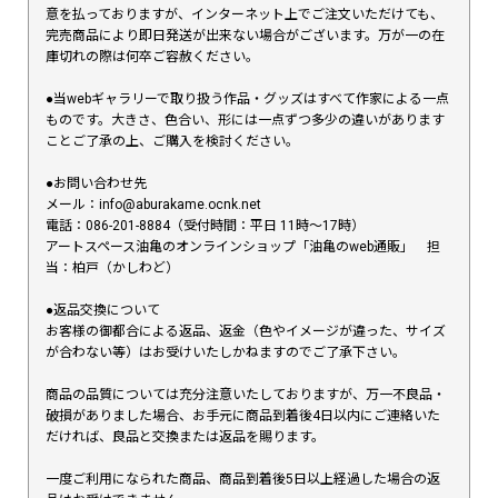
意を払っておりますが、インターネット上でご注文いただけても、
完売商品により即日発送が出来ない場合がございます。万が一の在
庫切れの際は何卒ご容赦ください。
●当webギャラリーで取り扱う作品・グッズはすべて作家による一点
ものです。大きさ、色合い、形には一点ずつ多少の違いがあります
ことご了承の上、ご購入を検討ください。
●お問い合わせ先
メール：info@aburakame.ocnk.net
電話：086-201-8884（受付時間：平日 11時〜17時）
アートスペース油亀のオンラインショップ「油亀のweb通販」 担
当：柏戸（かしわど）
●返品交換について
お客様の御都合による返品、返金（色やイメージが違った、サイズ
が合わない等）はお受けいたしかねますのでご了承下さい。
商品の品質については充分注意いたしておりますが、万一不良品・
破損がありました場合、お手元に商品到着後4日以内にご連絡いた
だければ、良品と交換または返品を賜ります。
一度ご利用になられた商品、商品到着後5日以上経過した場合の返