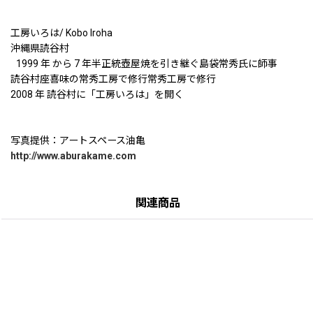
工房いろは/ Kobo Iroha
沖縄県読谷村
1999 年 から 7 年半正統壺屋焼を引き継ぐ島袋常秀氏に師事
読谷村座喜味の常秀工房で修行常秀工房で修行
2008 年 読谷村に「工房いろは」を開く
写真提供：アートスペース油亀
http://www.aburakame.com
関連商品