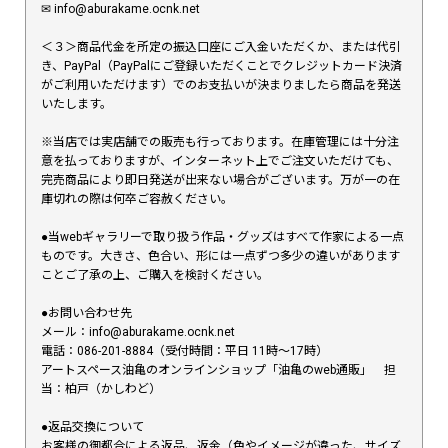
✉︎ info@aburakame.ocnk.net
＜３＞商品代金を所定の振込口座にご入金いただくか、または代引
き、PayPal（PayPalにご登録いただくことでクレジットカード決済
がご利用いただけます）でのお支払いが決まりましたら商品を発送
いたします。
※当店では実店舗での販売も行っております。在庫管理には十分注
意を払っておりますが、インターネット上でご注文いただけても、
完売商品により即日発送が出来ない場合がございます。万が一の在
庫切れの際は何卒ご容赦ください。
●当webギャラリーで取り扱う作品・グッズはすべて作家による一点
ものです。大きさ、色合い、形には一点ずつ多少の違いがあります
ことご了承の上、ご購入を検討ください。
●お問い合わせ先
メール：info@aburakame.ocnk.net
電話：086-201-8884（受付時間：平日 11時〜17時）
アートスペース油亀のオンラインショップ「油亀のweb通販」 担
当：柏戸（かしわど）
●返品交換について
お客様の御都合による返品、返金（色やイメージが違った、サイズ