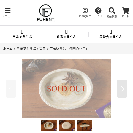
instagram
メニュー
ガイド
商品検索
カート
用途でえらぶ
作家でえらぶ
展覧会でえらぶ
ホーム
>
用途でえらぶ
>
豆皿
>
工房いろは「楕円の豆皿」