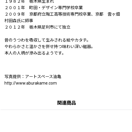
１９８２年 栃木県生まれ
２００１年 町田・デザイン専門学校卒業
２００９年 京都府立陶工高等技術専門校卒業、京都 雲ヶ畑
村田森氏に師事
２０１２年 栃木県足利市にて独立
昔のうつわを吸収して生みされる絵やカタチ。
やわらかさと温かさを併せ持つ味わい深い磁器。
本人の人柄が滲み出るようです。
写真提供：アートスペース油亀
http://www.aburakame.com
関連商品