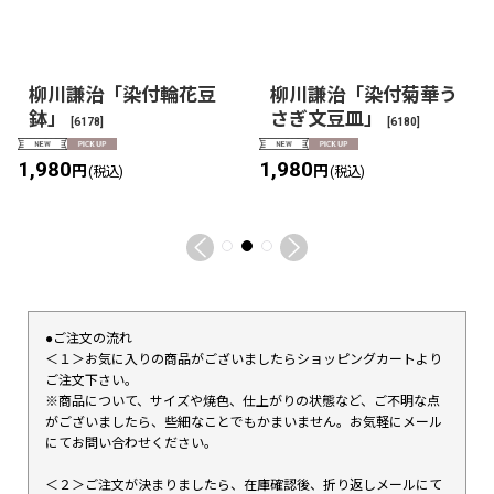
柳川謙治「染付輪花豆
柳川謙治「染付菊華う
鉢」
さぎ文豆皿」
[
6178
]
[
6180
]
1,980
1,980
円
円
(税込)
(税込)
●ご注文の流れ
＜１＞お気に入りの商品がございましたらショッピングカートより
ご注文下さい。
※商品について、サイズや焼色、仕上がりの状態など、ご不明な点
がございましたら、些細なことでもかまいません。お気軽にメール
にてお問い合わせください。
＜２＞ご注文が決まりましたら、在庫確認後、折り返しメールにて