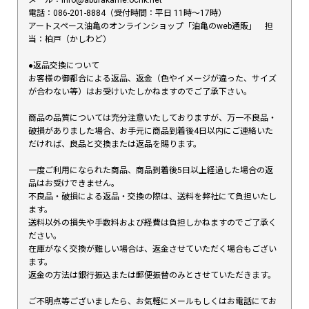
電話：086-201-8884（受付時間：平日 11時〜17時）
アートスペース油亀のオンラインショップ「油亀のweb通販」 担
当：柏戸（かしわど）
●返品交換について
お客様の御都合による返品、返金（色やイメージが違った、サイズ
が合わない等）はお受けいたしかねますのでご了承下さい。
商品の品質については充分注意いたしておりますが、万一不良品・
破損がありました場合、お手元に商品到着後4日以内にご連絡いた
だければ、良品と交換または返品を賜ります。
一度ご利用になられた商品、商品到着後5日以上経過した場合の返
品はお受けできません。
不良品・破損による返品・交換の際は、送料を弊社にて負担いたし
ます。
送料以外の損失や手数料および経費は負担しかねますのでご了承く
ださい。
在庫がなく交換が難しい場合は、返金させていただく場合もござい
ます。
返金の方法は銀行振込または郵便振替のみとさせていただきます。
ご不明点等ございましたら、お気軽にメールもしくはお電話にてお