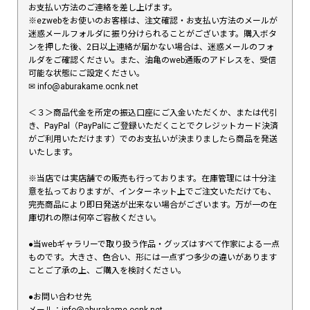
お支払い方法のご連絡を差し上げます。
※ezwebをお使いのお客様は、注文確認・お支払い方法のメールが
迷惑メールフォルダに振り分けられることがございます。購入ボタ
ンを押した後、2日以上連絡が届かない場合は、迷惑メールのフォ
ルダをご確認ください。また、油亀のweb通販のアドレスを、受信
可能な状態にご設定ください。
✉︎ info@aburakame.ocnk.net
＜３＞商品代金を所定の振込口座にご入金いただくか、または代引
き、PayPal（PayPalにご登録いただくことでクレジットカード決済
がご利用いただけます）でのお支払いが決まりましたら商品を発送
いたします。
※当店では実店舗での販売も行っております。在庫管理には十分注
意を払っておりますが、インターネット上でご注文いただけても、
完売商品により即日発送が出来ない場合がございます。万が一の在
庫切れの際は何卒ご容赦ください。
●当webギャラリーで取り扱う作品・グッズはすべて作家による一点
ものです。大きさ、色合い、形には一点ずつ多少の違いがあります
ことご了承の上、ご購入を検討ください。
●お問い合わせ先
メール：info@aburakame.ocnk.net