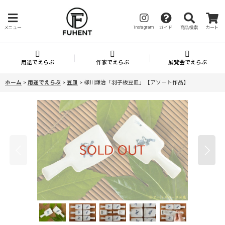
instagram
メニュー
ガイド
商品検索
カート
用途でえらぶ
作家でえらぶ
展覧会でえらぶ
ホーム
>
用途でえらぶ
>
豆皿
>
柳川謙治「羽子板豆皿」【アソート作品】