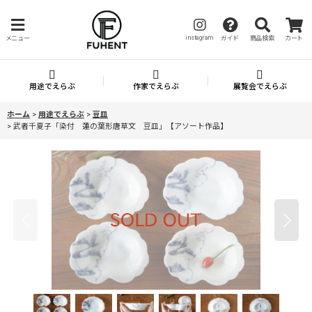
instagram
メニュー
ガイド
商品検索
カート
用途でえらぶ
作家でえらぶ
展覧会でえらぶ
ホーム
>
用途でえらぶ
>
豆皿
>
武者千夏子「染付 蓮の葉形唐草文 豆皿」【アソート作品】