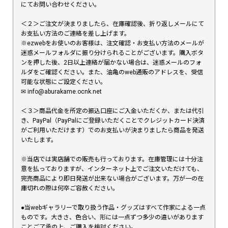
にてお問い合わせください。
＜２＞ご注文が決まりましたら、在庫確認後、折り返しメールにて
お支払い方法のご連絡を差し上げます。
※ezwebをお使いのお客様は、注文確認・お支払い方法のメールが
迷惑メールフォルダに振り分けられることがございます。購入ボタ
ンを押した後、2日以上連絡が届かない場合は、迷惑メールのフォ
ルダをご確認ください。また、油亀のweb通販のアドレスを、受信
可能な状態にご設定ください。
✉︎ info@aburakame.ocnk.net
＜３＞商品代金を所定の振込口座にご入金いただくか、または代引
き、PayPal（PayPalにご登録いただくことでクレジットカード決済
がご利用いただけます）でのお支払いが決まりましたら商品を発送
いたします。
※当店では実店舗での販売も行っております。在庫管理には十分注
意を払っておりますが、インターネット上でご注文いただけても、
完売商品により即日発送が出来ない場合がございます。万が一の在
庫切れの際は何卒ご容赦ください。
●当webギャラリーで取り扱う作品・グッズはすべて作家による一点
ものです。大きさ、色合い、形には一点ずつ多少の違いがあります
ことご了承の上、ご購入を検討ください。