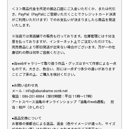
＜３＞商品代金を所定の振込口座にご入金いただくか、または代引
き、PayPal（PayPalにご登録いただくことでクレジットカード決済
がご利用いただけます）でのお支払いが決まりましたら商品を発送
いたします。
※当店では実店舗での販売も行っております。在庫管理には十分注
意を払っておりますが、インターネット上でご注文いただけても、
完売商品により即日発送が出来ない場合がございます。万が一の在
庫切れの際は何卒ご容赦ください。
●当webギャラリーで取り扱う作品・グッズはすべて作家による一点
ものです。大きさ、色合い、形には一点ずつ多少の違いがあります
ことご了承の上、ご購入を検討ください。
●お問い合わせ先
メール：info@aburakame.ocnk.net
電話：086-201-8884（受付時間：平日 11時〜17時）
アートスペース油亀のオンラインショップ「油亀のweb通販」 担
当：柏戸（かしわど）
●返品交換について
お客様の御都合による返品、返金（色やイメージが違った、サイズ