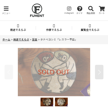
instagram
メニュー
ガイド
商品検索
カート
用途でえらぶ
作家でえらぶ
展覧会でえらぶ
ホーム
>
用途でえらぶ
>
豆皿
>
タナベヨシミ「レスラー平皿」