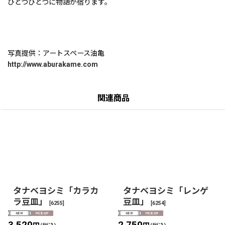
ひとつひとつに物語が宿ります。
写真提供：アートスペース油亀
http://www.aburakame.com
関連商品
タナベヨシミ「カラカ
タナベヨシミ「レンゲ
ラ豆皿」
豆皿」
[
6255
]
[
6254
]
3,520
2,750