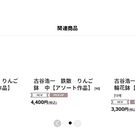
関連商品
 りんご
古谷浩一 鉄散 りんご
古谷浩
作品】
鉢 中【アソート作品】
輪花鉢
[
90
]
[
139
]
4,400
円
(税込)
3,300
円
(税