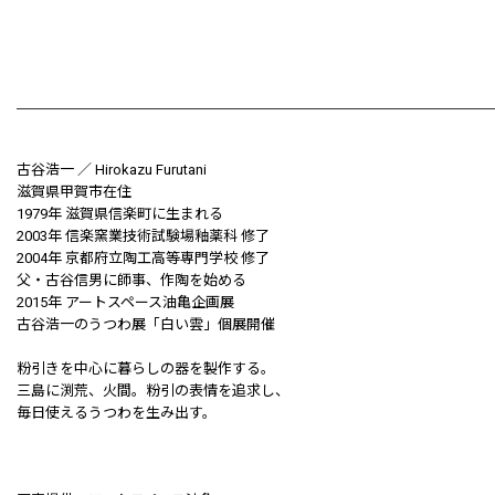
古谷浩一 ／ Hirokazu Furutani
滋賀県甲賀市在住
1979年 滋賀県信楽町に生まれる
2003年 信楽窯業技術試験場釉薬科 修了
2004年 京都府立陶工高等専門学校 修了
父・古谷信男に師事、作陶を始める
2015年 アートスペース油亀企画展
古谷浩一のうつわ展「白い雲」個展開催
粉引きを中心に暮らしの器を製作する。
三島に渕荒、火間。粉引の表情を追求し、
毎日使えるうつわを生み出す。