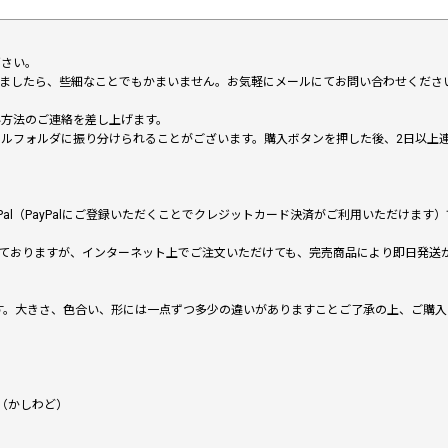
下さい。
いましたら、些細なことでもかまいません。お気軽にメールにてお問い合わせくださ
い方法のご連絡を差し上げます。
メールフォルダに振り分けられることがございます。購入ボタンを押した後、2日以
al（PayPalにご登録いただくことでクレジットカード決済がご利用いただけま
ておりますが、インターネット上でご注文いただけても、完売商品により即日発送
です。大きさ、色合い、形には一点ずつ多少の違いがありますことご了承の上、ご購
（かしわど）