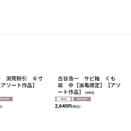
一 渕荒粉引 ６寸
古谷浩一 サビ釉 くも
【アソート作品】
皿 中【油亀限定】【アソ
ート作品】
[
4955
]
2,640
円
込)
(税込)