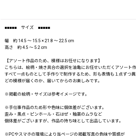
■■■■■ サイズ ■■■■■
幅 約 14.5 〜 15.5 × 21.8 〜 22.5 cm
高さ 約 4.5 〜 5.2 cm
【アソート作品のため、模様はお任せになります】
こちらは、絵柄・焼き具合の選択を油亀にお任せいただくアソート
すべて一点ものとして手作りで制作するため、形も表情も１点ずつ異
どの模様が届くのか、届いてからのお楽しみです。
※掲載の絵柄・サイズは参考イメージです。
※手仕事作品のため形や色味に個体差がございます。
歪み・黒点・ピンホール・石はぜ・釉薬のムラなど
個体差がございますが、作品の持ち味として出品しています。
※PCやスマホの環境により当ページの掲載写真の色味や質感が