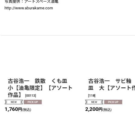
写真提供：アートスペース油亀
http://www.aburakame.com
古谷浩一 鉄散 くも皿
古谷浩一 サビ釉
小【油亀限定】【アソート
皿 大【アソート
作品】
[
00113
]
[
118
]
1,760
2,200
円
円
(税込)
(税込)