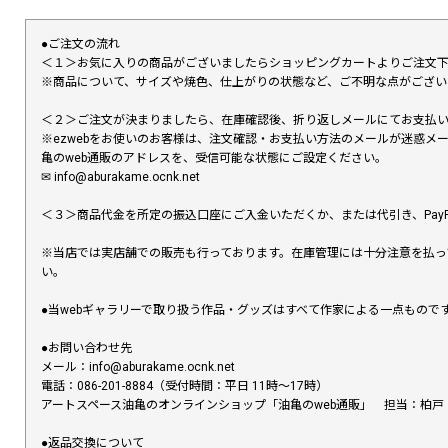
●ご注文の流れ
＜１＞お気に入りの商品がございましたらショッピングカートよりご注文
※商品について、サイズや焼色、仕上がりの状態など、ご不明な点がござ
＜２＞ご注文が決まりましたら、在庫確認後、折り返しメールにてお支払
※ezwebをお使いのお客様は、注文確認・お支払い方法のメールが迷惑
亀のweb通販のアドレスを、受信可能な状態にご設定ください。
✉︎ info@aburakame.ocnk.net
＜３＞商品代金を所定の振込口座にご入金いただくか、または代引き、PayP
※当店では実店舗での販売も行っております。在庫管理には十分注意を払っ
い。
●当webギャラリーで取り扱う作品・グッズはすべて作家による一点もの
●お問い合わせ先
メール：info@aburakame.ocnk.net
電話：086-201-8884（受付時間：平日 11時〜17時）
アートスペース油亀のオンラインショップ「油亀のweb通販」 担当：柏戸
●返品交換について