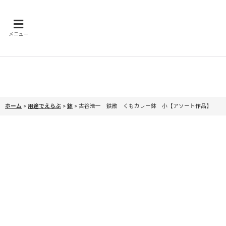
メニュー
ホーム
>
用途でえらぶ
>
鉢
>
古谷浩一 鉄散 くもカレー鉢 小【アソート作品】