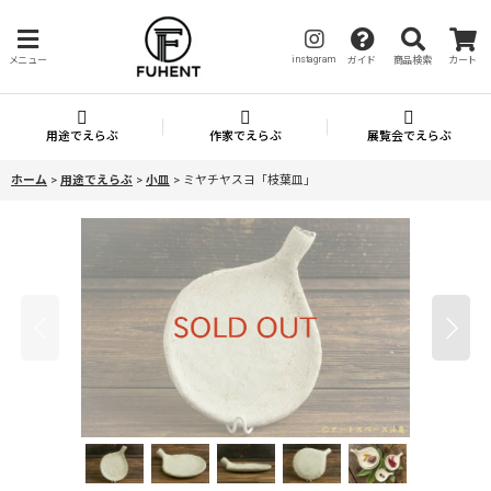
instagram
メニュー
ガイド
商品検索
カート
用途でえらぶ
作家でえらぶ
展覧会でえらぶ
ホーム
>
用途でえらぶ
>
小皿
>
ミヤチヤスヨ「枝葉皿」