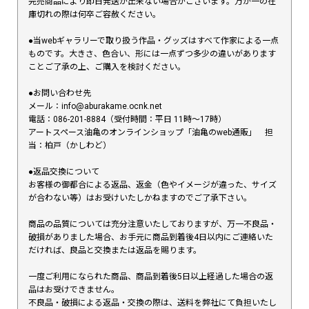
完売商品により即日発送が出来ない場合がございます。万が一の在
庫切れの際は何卒ご容赦ください。
●当webギャラリーで取り扱う作品・グッズはすべて作家による一点
ものです。大きさ、色合い、形には一点ずつ多少の違いがあります
ことご了承の上、ご購入を検討ください。
●お問い合わせ先
メール：info@aburakame.ocnk.net
電話：086-201-8884（受付時間：平日 11時〜17時）
アートスペース油亀のオンラインショップ「油亀のweb通販」 担
当：柏戸（かしわど）
●返品交換について
お客様の御都合による返品、返金（色やイメージが違った、サイズ
が合わない等）はお受けいたしかねますのでご了承下さい。
商品の品質については充分注意いたしておりますが、万一不良品・
破損がありました場合、お手元に商品到着後4日以内にご連絡いた
だければ、良品と交換または返品を賜ります。
一度ご利用になられた商品、商品到着後5日以上経過した場合の返
品はお受けできません。
不良品・破損による返品・交換の際は、送料を弊社にて負担いたし