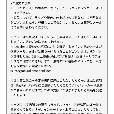
●ご注文の流れ
＜１＞お気に入りの商品がございましたらショッピングカートより
ご注文下さい。
※商品について、サイズや焼色、仕上がりの状態など、ご不明な点
がございましたら、些細なことでもかまいません。お気軽にメール
にてお問い合わせください。
＜２＞ご注文が決まりましたら、在庫確認後、折り返しメールにて
お支払い方法のご連絡を差し上げます。
※ezwebをお使いのお客様は、注文確認・お支払い方法のメールが
迷惑メールフォルダに振り分けられることがございます。購入ボタ
ンを押した後、2日以上連絡が届かない場合は、迷惑メールのフォ
ルダをご確認ください。また、油亀のweb通販のアドレスを、受信
可能な状態にご設定ください。
✉︎ info@aburakame.ocnk.net
＜３＞商品代金を所定の振込口座にご入金いただくか、または代引
き、PayPal（PayPalにご登録いただくことでクレジットカード決済
がご利用いただけます）でのお支払いが決まりましたら商品を発送
いたします。
※当店では実店舗での販売も行っております。在庫管理には十分注
意を払っておりますが、インターネット上でご注文いただけても、