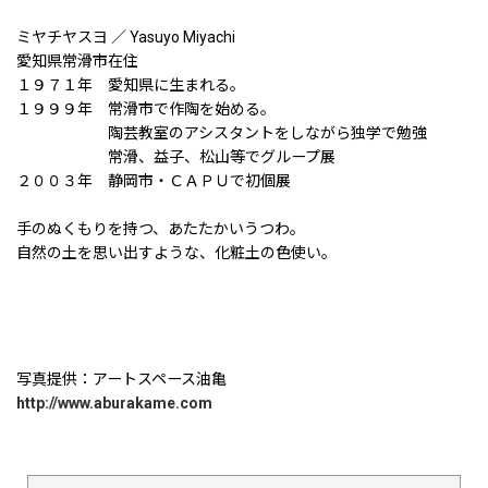
ミヤチヤスヨ ／ Yasuyo Miyachi
愛知県常滑市在住
１９７１年 愛知県に生まれる。
１９９９年 常滑市で作陶を始める。
陶芸教室のアシスタントをしながら独学で勉強
常滑、益子、松山等でグループ展
２００３年 静岡市・ＣＡＰＵで初個展
手のぬくもりを持つ、あたたかいうつわ。
自然の土を思い出すような、化粧土の色使い。
写真提供：アートスペース油亀
http://www.aburakame.com