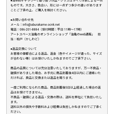
●当webギャラリーで取り扱う作品・グッズはすべて作家による一点
ものです。大きさ、色合い、形には一点ずつ多少の違いがあります
ことご了承の上、ご購入を検討ください。
●お問い合わせ先
メール：info@aburakame.ocnk.net
電話：086-201-8884（受付時間：平日 11時〜17時）
アートスペース油亀のオンラインショップ「油亀のweb通販」 担
当：柏戸（かしわど）
●返品交換について
お客様の御都合による返品、返金（色やイメージが違った、サイズ
が合わない等）はお受けいたしかねますのでご了承下さい。
商品の品質については充分注意いたしておりますが、万一不良品・
破損がありました場合、お手元に商品到着後4日以内にご連絡いた
だければ、良品と交換または返品を賜ります。
一度ご利用になられた商品、商品到着後5日以上経過した場合の返
品はお受けできません。
不良品・破損による返品・交換の際は、送料を弊社にて負担いたし
ます。
送料以外の損失や手数料および経費は負担しかねますのでご了承く
ださい。