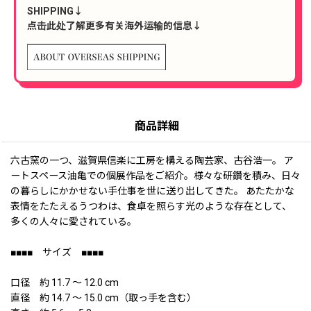
SHIPPING↓
点击此处了解更多有关海外运输的信息↓
商品詳細
六古窯の一つ、滋賀県信楽に工房を構える陶芸家、古谷浩一。 ア
ートスペース油亀での個展作品をご紹介。様々な研鑽を積み、日々
の暮らしにかかせない手仕事を世に送り出してきた。 あたたかな
表情をたたえるうつわは、食卓を照らす光のような存在として、
多くの人々に愛されている。
■■■■ サイズ ■■■■
口径 約 11.7 〜 12.0 cm
直径 約 14.7 〜 15.0 cm（取っ手を含む）