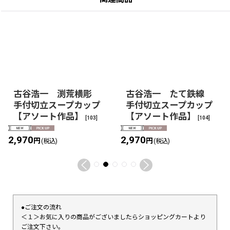
古谷浩一 渕荒横彫
古谷浩一 たて鉄線
手付切立スープカップ
手付切立スープカップ
【アソート作品】
【アソート作品】
[
103
]
[
104
]
2,970
2,970
円
円
(税込)
(税込)
●ご注文の流れ
＜１＞お気に入りの商品がございましたらショッピングカートより
ご注文下さい。