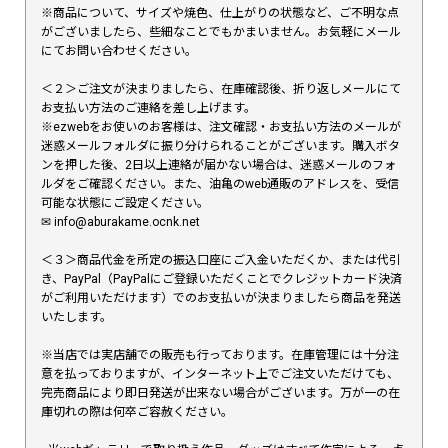
※商品について、サイズや焼色、仕上がりの状態など、ご不明な点
がございましたら、些細なことでもかまいません。お気軽にメール
にてお問い合わせください。
＜２＞ご注文が決まりましたら、在庫確認後、折り返しメールにて
お支払い方法のご連絡を差し上げます。
※ezwebをお使いのお客様は、注文確認・お支払い方法のメールが
迷惑メールフォルダに振り分けられることがございます。購入ボタ
ンを押した後、2日以上連絡が届かない場合は、迷惑メールのフォ
ルダをご確認ください。また、油亀のweb通販のアドレスを、受信
可能な状態にご設定ください。
✉︎ info@aburakame.ocnk.net
＜３＞商品代金を所定の振込口座にご入金いただくか、または代引
き、PayPal（PayPalにご登録いただくことでクレジットカード決済
がご利用いただけます）でのお支払いが決まりましたら商品を発送
いたします。
※当店では実店舗での販売も行っております。在庫管理には十分注
意を払っておりますが、インターネット上でご注文いただけても、
完売商品により即日発送が出来ない場合がございます。万が一の在
庫切れの際は何卒ご容赦ください。