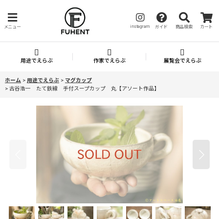
instagram
メニュー
ガイド
商品検索
カート
用途でえらぶ
作家でえらぶ
展覧会でえらぶ
ホーム
>
用途でえらぶ
>
マグカップ
>
古谷浩一 たて鉄線 手付スープカップ 丸【アソート作品】