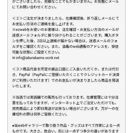
がございましたら、些細なことでもかまいません。お気軽にメール
にてお問い合わせください。
＜２＞ご注文が決まりましたら、在庫確認後、折り返しメールにて
お支払い方法のご連絡を差し上げます。
※ezwebをお使いのお客様は、注文確認・お支払い方法のメールが
迷惑メールフォルダに振り分けられることがございます。購入ボタ
ンを押した後、2日以上連絡が届かない場合は、迷惑メールのフォ
ルダをご確認ください。また、油亀のweb通販のアドレスを、受信
可能な状態にご設定ください。
✉︎ info@aburakame.ocnk.net
＜３＞商品代金を所定の振込口座にご入金いただくか、または代引
き、PayPal（PayPalにご登録いただくことでクレジットカード決済
がご利用いただけます）でのお支払いが決まりましたら商品を発送
いたします。
※当店では実店舗での販売も行っております。在庫管理には十分注
意を払っておりますが、インターネット上でご注文いただけても、
完売商品により即日発送が出来ない場合がございます。万が一の在
庫切れの際は何卒ご容赦ください。
●当webギャラリーで取り扱う作品・グッズはすべて作家による一点
ものです。大きさ、色合い、形には一点ずつ多少の違いがあります