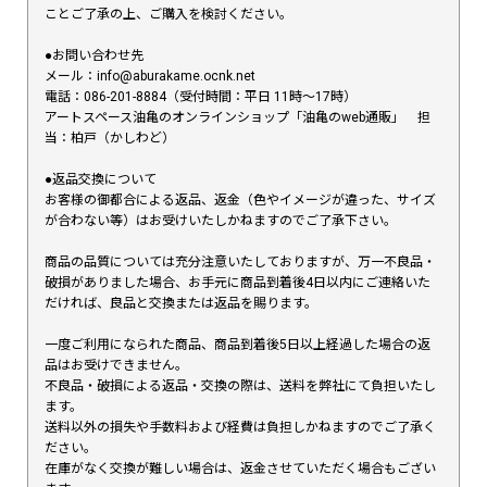
ことご了承の上、ご購入を検討ください。
●お問い合わせ先
メール：info@aburakame.ocnk.net
電話：086-201-8884（受付時間：平日 11時〜17時）
アートスペース油亀のオンラインショップ「油亀のweb通販」 担
当：柏戸（かしわど）
●返品交換について
お客様の御都合による返品、返金（色やイメージが違った、サイズ
が合わない等）はお受けいたしかねますのでご了承下さい。
商品の品質については充分注意いたしておりますが、万一不良品・
破損がありました場合、お手元に商品到着後4日以内にご連絡いた
だければ、良品と交換または返品を賜ります。
一度ご利用になられた商品、商品到着後5日以上経過した場合の返
品はお受けできません。
不良品・破損による返品・交換の際は、送料を弊社にて負担いたし
ます。
送料以外の損失や手数料および経費は負担しかねますのでご了承く
ださい。
在庫がなく交換が難しい場合は、返金させていただく場合もござい