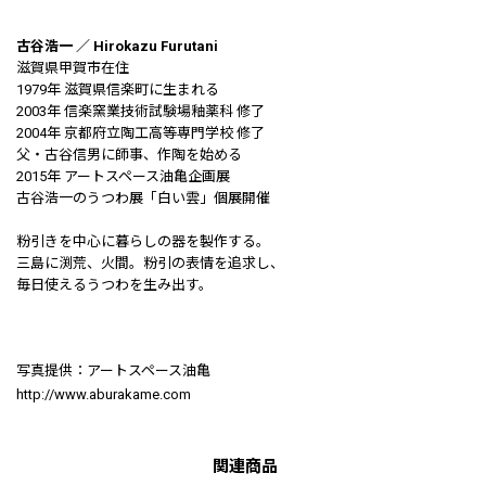
古谷浩一 ／ Hirokazu Furutani
滋賀県甲賀市在住
1979年 滋賀県信楽町に生まれる
2003年 信楽窯業技術試験場釉薬科 修了
2004年 京都府立陶工高等専門学校 修了
父・古谷信男に師事、作陶を始める
2015年 アートスペース油亀企画展
古谷浩一のうつわ展「白い雲」個展開催
粉引きを中心に暮らしの器を製作する。
三島に渕荒、火間。粉引の表情を追求し、
毎日使えるうつわを生み出す。
写真提供：アートスペース油亀
http://www.aburakame.com
関連商品