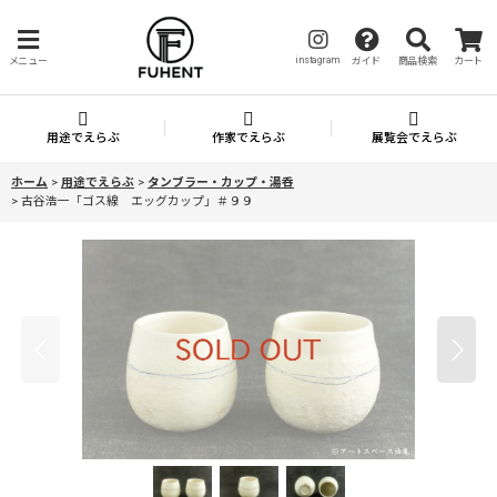
instagram
メニュー
ガイド
商品検索
カート
用途でえらぶ
作家でえらぶ
展覧会でえらぶ
ホーム
>
用途でえらぶ
>
タンブラー・カップ・湯呑
>
古谷浩一「ゴス線 エッグカップ」＃９９