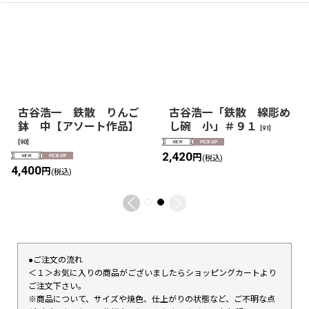
古谷浩一 鉄散 りんご
古谷浩一「鉄散 線彫め
鉢 中【アソート作品】
し碗 小」＃９１
[
91
]
[
90
]
2,420
円
(税込)
4,400
円
(税込)
●ご注文の流れ
＜１＞お気に入りの商品がございましたらショッピングカートより
ご注文下さい。
※商品について、サイズや焼色、仕上がりの状態など、ご不明な点