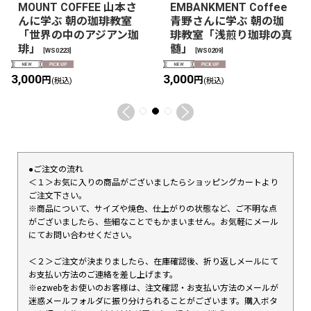
MOUNT COFFEE 山本さ
EMBANKMENT Coffee
んに学ぶ 朝の珈琲教室
青野さんに学ぶ 朝の珈
「世界の中のアジアン珈
琲教室「浅煎り珈琲の真
琲」
髄」
[
WS0223
]
[
WS0209
]
3,000
3,000
円
円
(税込)
(税込)
●ご注文の流れ
＜１＞お気に入りの商品がございましたらショッピングカートより
ご注文下さい。
※商品について、サイズや焼色、仕上がりの状態など、ご不明な点
がございましたら、些細なことでもかまいません。お気軽にメール
にてお問い合わせください。
＜２＞ご注文が決まりましたら、在庫確認後、折り返しメールにて
お支払い方法のご連絡を差し上げます。
※ezwebをお使いのお客様は、注文確認・お支払い方法のメールが
迷惑メールフォルダに振り分けられることがございます。購入ボタ