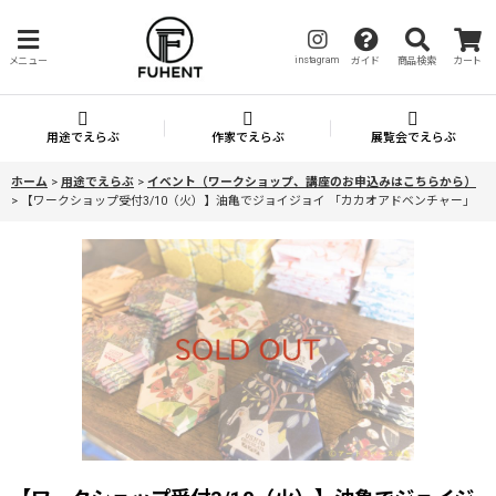
instagram
メニュー
ガイド
商品検索
カート
用途でえらぶ
作家でえらぶ
展覧会でえらぶ
ホーム
>
用途でえらぶ
>
イベント（ワークショップ、講座のお申込みはこちらから）
>
【ワークショップ受付3/10（火）】油亀でジョイジョイ 「カカオアドベンチャー」