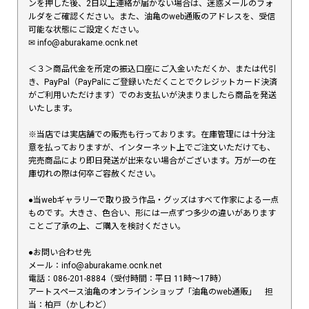
ンを押した後、2日以上連絡が届かない場合は、迷惑メールのフォ
ルダをご確認ください。また、油亀のweb通販のアドレスを、受信
可能な状態にご設定ください。
✉︎ info@aburakame.ocnk.net
＜３＞商品代金を所定の振込口座にご入金いただくか、または代引
き、PayPal（PayPalにご登録いただくことでクレジットカード決済
がご利用いただけます）でのお支払いが決まりましたら商品を発送
いたします。
※当店では実店舗での販売も行っております。在庫管理には十分注
意を払っておりますが、インターネット上でご注文いただけても、
完売商品により即日発送が出来ない場合がございます。万が一の在
庫切れの際は何卒ご容赦ください。
●当webギャラリーで取り扱う作品・グッズはすべて作家による一点
ものです。大きさ、色合い、形には一点ずつ多少の違いがあります
ことご了承の上、ご購入を検討ください。
●お問い合わせ先
メール：info@aburakame.ocnk.net
電話：086-201-8884（受付時間：平日 11時〜17時）
アートスペース油亀のオンラインショップ「油亀のweb通販」 担
当：柏戸（かしわど）