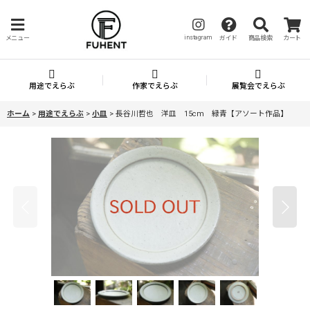
instagram
メニュー
ガイド
商品検索
カート
用途でえらぶ
作家でえらぶ
展覧会でえらぶ
ホーム
>
用途でえらぶ
>
小皿
>
長谷川哲也 洋皿 15cm 緑青【アソート作品】