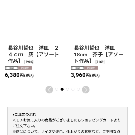
長谷川哲也 洋皿 ２
長谷川哲也 洋皿
４ｃｍ 灰【アソート
18cm 芥子【アソー
作品】
ト作品】
[
7906
]
[
4169
]
6,380
3,960
円
円
(税込)
(税込)
●ご注文の流れ
＜１＞お気に入りの商品がございましたらショッピングカートより
ご注文下さい。
※商品について、サイズや焼色、仕上がりの状態など、ご不明な点