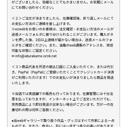
がございましたら、些細なことでもかまいません。お気軽にメール
にてお問い合わせください。
＜２＞ご注文が決まりましたら、在庫確認後、折り返しメールにて
お支払い方法のご連絡を差し上げます。
※ezwebをお使いのお客様は、注文確認・お支払い方法のメールが
迷惑メールフォルダに振り分けられることがございます。購入ボタ
ンを押した後、2日以上連絡が届かない場合は、迷惑メールのフォ
ルダをご確認ください。また、油亀のweb通販のアドレスを、受信
可能な状態にご設定ください。
✉︎ info@aburakame.ocnk.net
＜３＞商品代金を所定の振込口座にご入金いただくか、または代引
き、PayPal（PayPalにご登録いただくことでクレジットカード決済
がご利用いただけます）でのお支払いが決まりましたら商品を発送
いたします。
※当店では実店舗での販売も行っております。在庫管理には十分注
意を払っておりますが、インターネット上でご注文いただけても、
完売商品により即日発送が出来ない場合がございます。万が一の在
庫切れの際は何卒ご容赦ください。
●当webギャラリーで取り扱う作品・グッズはすべて作家による一点
ものです。大きさ、色合い、形には一点ずつ多少の違いがあります