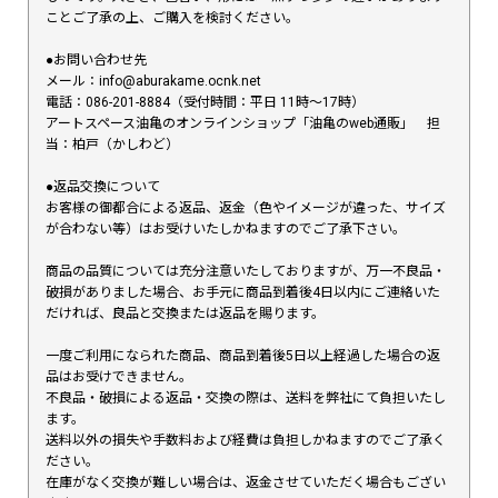
ことご了承の上、ご購入を検討ください。
●お問い合わせ先
メール：info@aburakame.ocnk.net
電話：086-201-8884（受付時間：平日 11時〜17時）
アートスペース油亀のオンラインショップ「油亀のweb通販」 担
当：柏戸（かしわど）
●返品交換について
お客様の御都合による返品、返金（色やイメージが違った、サイズ
が合わない等）はお受けいたしかねますのでご了承下さい。
商品の品質については充分注意いたしておりますが、万一不良品・
破損がありました場合、お手元に商品到着後4日以内にご連絡いた
だければ、良品と交換または返品を賜ります。
一度ご利用になられた商品、商品到着後5日以上経過した場合の返
品はお受けできません。
不良品・破損による返品・交換の際は、送料を弊社にて負担いたし
ます。
送料以外の損失や手数料および経費は負担しかねますのでご了承く
ださい。
在庫がなく交換が難しい場合は、返金させていただく場合もござい