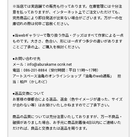
※当店では実店舗での販売も行っております。在庫管理には十分注
意を払っておりますが、インターネット上でご注文いただけても、
完売商品により即日発送が出来ない場合がございます。万が一の在
庫切れの際は何卒ご容赦ください。
●当webギャラリーで取り扱う作品・グッズはすべて作家による一点
ものです。大きさ、色合い、形には一点ずつ多少の違いがあります
ことご了承の上、ご購入を検討ください。
●お問い合わせ先
メール：info@aburakame.ocnk.net
電話：086-201-8884（受付時間：平日 11時〜17時）
アートスペース油亀のオンラインショップ「油亀のweb通販」 担
当：柏戸（かしわど）
●返品交換について
お客様の御都合による返品、返金（色やイメージが違った、サイズ
が合わない等）はお受けいたしかねますのでご了承下さい。
商品の品質については充分注意いたしておりますが、万一不良品・
破損がありました場合、お手元に商品到着後4日以内にご連絡いた
だければ、良品と交換または返品を賜ります。