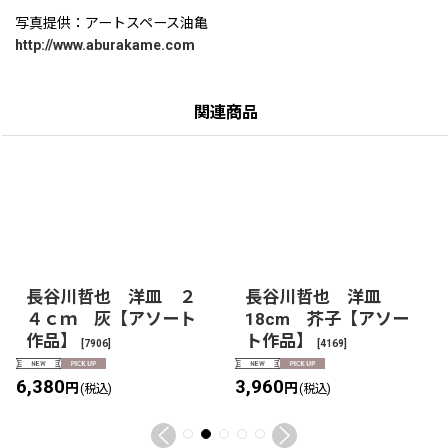
写真提供：アートスペース油亀
http://www.aburakame.com
関連商品
長谷川哲也 洋皿 ２
長谷川哲也 洋皿
４ｃｍ 灰【アソート
18cm 芥子【アソー
作品】
ト作品】
[
7906
]
[
4169
]
6,380
3,960
円
円
(税込)
(税込)