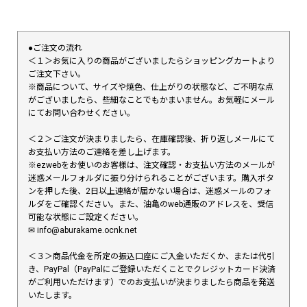
●ご注文の流れ
＜１＞お気に入りの商品がございましたらショッピングカートより
ご注文下さい。
※商品について、サイズや焼色、仕上がりの状態など、ご不明な点
がございましたら、些細なことでもかまいません。お気軽にメール
にてお問い合わせください。
＜２＞ご注文が決まりましたら、在庫確認後、折り返しメールにて
お支払い方法のご連絡を差し上げます。
※ezwebをお使いのお客様は、注文確認・お支払い方法のメールが
迷惑メールフォルダに振り分けられることがございます。購入ボタ
ンを押した後、2日以上連絡が届かない場合は、迷惑メールのフォ
ルダをご確認ください。また、油亀のweb通販のアドレスを、受信
可能な状態にご設定ください。
✉︎ info@aburakame.ocnk.net
＜３＞商品代金を所定の振込口座にご入金いただくか、または代引
き、PayPal（PayPalにご登録いただくことでクレジットカード決済
がご利用いただけます）でのお支払いが決まりましたら商品を発送
いたします。