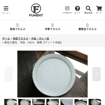
instagram
メニュー
ガイド
商品検索
カート
用途でえらぶ
作家でえらぶ
展覧会でえらぶ
ホーム
>
用途でえらぶ
>
大皿・カレー皿
>
長谷川哲也 洋皿 24cm 緑青【アソート作品】