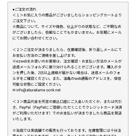
●ご注文の流れ
＜１＞お気に入りの商品がございましたらショッピングカートより
ご注文下さい。
※商品について、サイズや焼色、仕上がりの状態など、ご不明な点
がございましたら、些細なことでもかまいません。お気軽にメール
にてお問い合わせください。
＜２＞ご注文が決まりましたら、在庫確認後、折り返しメールにて
お支払い方法のご連絡を差し上げます。
※ezwebをお使いのお客様は、注文確認・お支払い方法のメールが
迷惑メールフォルダに振り分けられることがございます。購入ボタ
ンを押した後、2日以上連絡が届かない場合は、迷惑メールのフォ
ルダをご確認ください。また、油亀のweb通販のアドレスを、受信
可能な状態にご設定ください。
✉︎ info@aburakame.ocnk.net
＜３＞商品代金を所定の振込口座にご入金いただくか、または代引
き、PayPal（PayPalにご登録いただくことでクレジットカード決済
がご利用いただけます）でのお支払いが決まりましたら商品を発送
いたします。
※当店では実店舗での販売も行っております。在庫管理には十分注