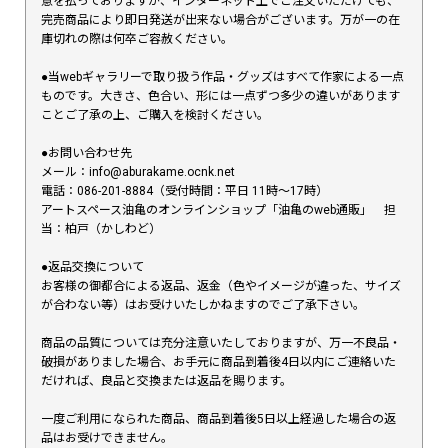
意を払っておりますが、インターネット上でご注文いただけても、
完売商品により即日発送が出来ない場合がございます。万が一の在
庫切れの際は何卒ご容赦ください。
●当webギャラリーで取り扱う作品・グッズはすべて作家による一点
ものです。大きさ、色合い、形には一点ずつ多少の違いがあります
ことご了承の上、ご購入を検討ください。
●お問い合わせ先
メール：info@aburakame.ocnk.net
電話：086-201-8884（受付時間：平日 11時〜17時）
アートスペース油亀のオンラインショップ「油亀のweb通販」 担
当：柏戸（かしわど）
●返品交換について
お客様の御都合による返品、返金（色やイメージが違った、サイズ
が合わない等）はお受けいたしかねますのでご了承下さい。
商品の品質については充分注意いたしておりますが、万一不良品・
破損がありました場合、お手元に商品到着後4日以内にご連絡いた
だければ、良品と交換または返品を賜ります。
一度ご利用になられた商品、商品到着後5日以上経過した場合の返
品はお受けできません。