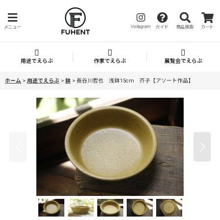
instagram
メニュー
ガイド
商品検索
カート
用途でえらぶ
作家でえらぶ
展覧会でえらぶ
ホーム
>
用途でえらぶ
>
鉢
>
長谷川哲也 浅鉢15cm 芥子【アソート作品】