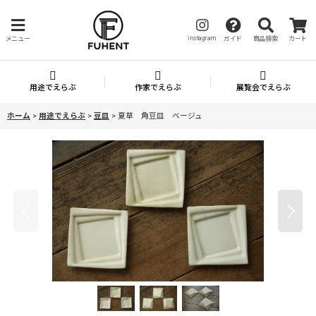
instagram
メニュー
ガイド
商品検索
カート
用途でえらぶ
作家でえらぶ
展覧会でえらぶ
ホーム
>
用途でえらぶ
>
豆皿
>
夏草 角豆皿 ベージュ