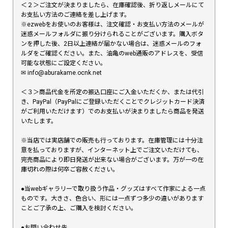
＜２＞ご注文が決まりましたら、在庫確認後、折り返しメールにて
お支払い方法のご連絡を差し上げます。
※ezwebをお使いのお客様は、注文確認・お支払い方法のメールが
迷惑メールフォルダに振り分けられることがございます。購入ボタ
ンを押した後、2日以上連絡が届かない場合は、迷惑メールのフォ
ルダをご確認ください。また、油亀のweb通販のアドレスを、受信
可能な状態にご設定ください。
✉︎ info@aburakame.ocnk.net
＜３＞商品代金を所定の振込口座にご入金いただくか、または代引
き、PayPal（PayPalにご登録いただくことでクレジットカード決済
がご利用いただけます）でのお支払いが決まりましたら商品を発送
いたします。
※当店では実店舗での販売も行っております。在庫管理には十分注
意を払っておりますが、インターネット上でご注文いただけても、
完売商品により即日発送が出来ない場合がございます。万が一の在
庫切れの際は何卒ご容赦ください。
●当webギャラリーで取り扱う作品・グッズはすべて作家による一点
ものです。大きさ、色合い、形には一点ずつ多少の違いがあります
ことご了承の上、ご購入を検討ください。
●お問い合わせ先