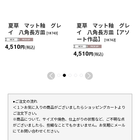
夏草 マット釉 グレ
夏草 マット釉 グレ
イ 八角長方皿
イ 八角長方皿【アソ
[
18743
]
ート作品】
[
18742
]
4,510
円
(税込)
4,510
円
(税込)
●ご注文の流れ
＜１＞お気に入りの商品がございましたらショッピングカートより
ご注文下さい。
※商品について、サイズや焼色、仕上がりの状態など、ご不明な点
がございましたら、些細なことでもかまいません。お気軽にメール
にてお問い合わせください。