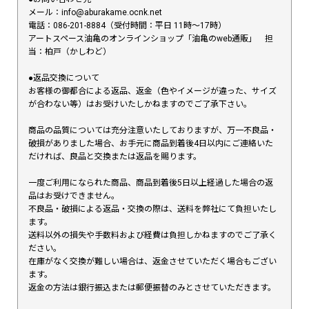
メール：info@aburakame.ocnk.net
電話：086-201-8884（受付時間：平日 11時〜17時）
アートスペース油亀のオンラインショップ「油亀のweb通販」 担
当：柏戸（かしわど）
●返品交換について
お客様の御都合による返品、返金（色やイメージが違った、サイズ
が合わない等）はお受けいたしかねますのでご了承下さい。
商品の品質については充分注意いたしておりますが、万一不良品・
破損がありました場合、お手元に商品到着後4日以内にご連絡いた
だければ、良品と交換または返品を賜ります。
一度ご利用になられた商品、商品到着後5日以上経過した場合の返
品はお受けできません。
不良品・破損による返品・交換の際は、送料を弊社にて負担いたし
ます。
送料以外の損失や手数料および経費は負担しかねますのでご了承く
ださい。
在庫がなく交換が難しい場合は、返金させていただく場合もござい
ます。
返金の方法は銀行振込または郵便振替のみとさせていただきます。