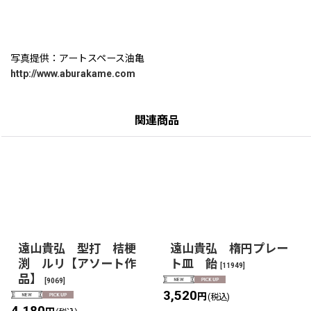
写真提供：アートスペース油亀
http://www.aburakame.com
関連商品
遠山貴弘 型打 桔梗
遠山貴弘 楕円プレー
渕 ルリ【アソート作
ト皿 飴
[
11949
]
品】
[
9069
]
3,520
円
(税込)
4,180