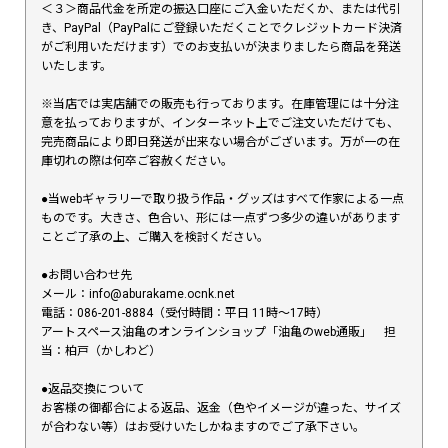
＜３＞商品代金を所定の振込口座にご入金いただくか、または代引
き、PayPal（PayPalにご登録いただくことでクレジットカード決済
がご利用いただけます）でのお支払いが決まりましたら商品を発送
いたします。
※当店では実店舗での販売も行っております。在庫管理には十分注
意を払っておりますが、インターネット上でご注文いただけても、
完売商品により即日発送が出来ない場合がございます。万が一の在
庫切れの際は何卒ご容赦ください。
●当webギャラリーで取り扱う作品・グッズはすべて作家による一点
ものです。大きさ、色合い、形には一点ずつ多少の違いがあります
ことご了承の上、ご購入を検討ください。
●お問い合わせ先
メール：info@aburakame.ocnk.net
電話：086-201-8884（受付時間：平日 11時〜17時）
アートスペース油亀のオンラインショップ「油亀のweb通販」 担
当：柏戸（かしわど）
●返品交換について
お客様の御都合による返品、返金（色やイメージが違った、サイズ
が合わない等）はお受けいたしかねますのでご了承下さい。