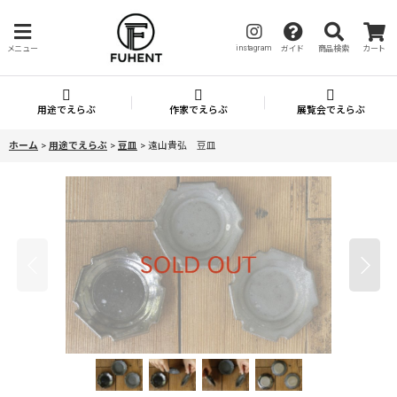
instagram
メニュー
ガイド
商品検索
カート
用途でえらぶ
作家でえらぶ
展覧会でえらぶ
ホーム
>
用途でえらぶ
>
豆皿
>
遠山貴弘 豆皿