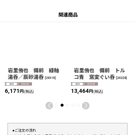
関連商品
岩里侑也 備前 緑釉
岩里侑也 備前 トル
湯呑／辰砂湯呑
コ青 窯変ぐい呑
[
24310
]
[
24224
]
6,171
13,464
円
円
(税込)
(税込)
●ご注文の流れ