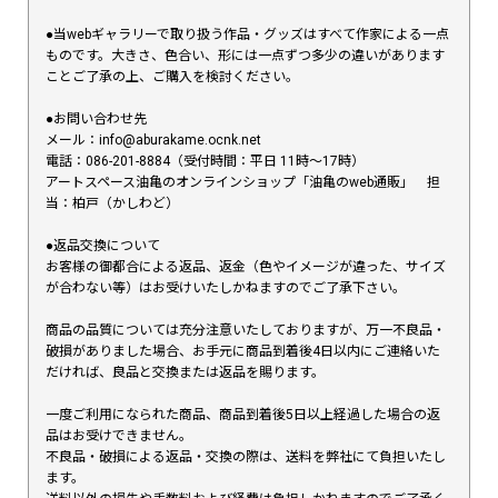
●当webギャラリーで取り扱う作品・グッズはすべて作家による一点
ものです。大きさ、色合い、形には一点ずつ多少の違いがあります
ことご了承の上、ご購入を検討ください。
●お問い合わせ先
メール：info@aburakame.ocnk.net
電話：086-201-8884（受付時間：平日 11時〜17時）
アートスペース油亀のオンラインショップ「油亀のweb通販」 担
当：柏戸（かしわど）
●返品交換について
お客様の御都合による返品、返金（色やイメージが違った、サイズ
が合わない等）はお受けいたしかねますのでご了承下さい。
商品の品質については充分注意いたしておりますが、万一不良品・
破損がありました場合、お手元に商品到着後4日以内にご連絡いた
だければ、良品と交換または返品を賜ります。
一度ご利用になられた商品、商品到着後5日以上経過した場合の返
品はお受けできません。
不良品・破損による返品・交換の際は、送料を弊社にて負担いたし
ます。