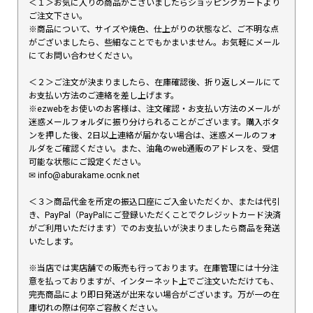
＜１＞お気に入りの商品がございましたらショッピングカートより
ご注文下さい。
※商品について、サイズや焼色、仕上がりの状態など、ご不明な点
がございましたら、些細なことでもかまいません。お気軽にメール
にてお問い合わせください。
＜２＞ご注文が決まりましたら、在庫確認後、折り返しメールにて
お支払い方法のご連絡を差し上げます。
※ezwebをお使いのお客様は、注文確認・お支払い方法のメールが
迷惑メールフォルダに振り分けられることがございます。購入ボタ
ンを押した後、2日以上連絡が届かない場合は、迷惑メールのフォ
ルダをご確認ください。また、油亀のweb通販のアドレスを、受信
可能な状態にご設定ください。
✉︎ info@aburakame.ocnk.net
＜３＞商品代金を所定の振込口座にご入金いただくか、または代引
き、PayPal（PayPalにご登録いただくことでクレジットカード決済
がご利用いただけます）でのお支払いが決まりましたら商品を発送
いたします。
※当店では実店舗での販売も行っております。在庫管理には十分注
意を払っておりますが、インターネット上でご注文いただけても、
完売商品により即日発送が出来ない場合がございます。万が一の在
庫切れの際は何卒ご容赦ください。