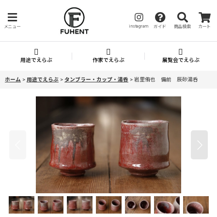
instagram
メニュー
ガイド
商品検索
カート
用途でえらぶ
作家でえらぶ
展覧会でえらぶ
ホーム
>
用途でえらぶ
>
タンブラー・カップ・湯呑
>
岩里侑也 備前 辰砂湯呑