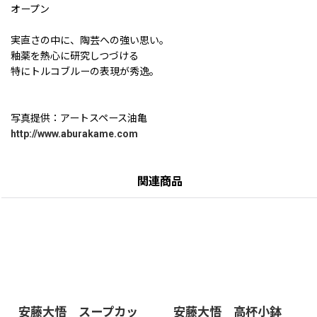
オープン
実直さの中に、陶芸への強い思い。
釉薬を熱心に研究しつづける
特にトルコブルーの表現が秀逸。
写真提供：アートスペース油亀
http://www.aburakame.com
関連商品
安藤大悟 スープカッ
安藤大悟 高杯小鉢