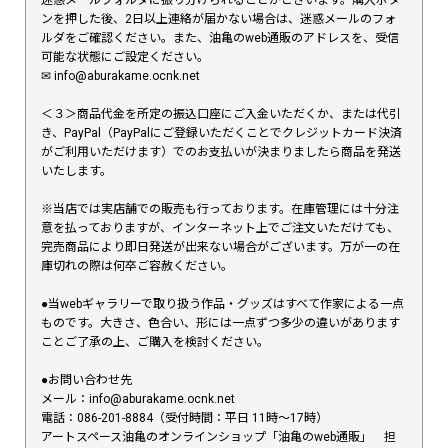
ンを押した後、2日以上連絡が届かない場合は、迷惑メールのフォ
ルダをご確認ください。また、油亀のweb通販のアドレスを、受信
可能な状態にご設定ください。
✉︎ info@aburakame.ocnk.net
＜３＞商品代金を所定の振込口座にご入金いただくか、または代引
き、PayPal（PayPalにご登録いただくことでクレジットカード決済
がご利用いただけます）でのお支払いが決まりましたら商品を発送
いたします。
※当店では実店舗での販売も行っております。在庫管理には十分注
意を払っておりますが、インターネット上でご注文いただけても、
完売商品により即日発送が出来ない場合がございます。万が一の在
庫切れの際は何卒ご容赦ください。
●当webギャラリーで取り扱う作品・グッズはすべて作家による一点
ものです。大きさ、色合い、形には一点ずつ多少の違いがあります
ことご了承の上、ご購入を検討ください。
●お問い合わせ先
メール：info@aburakame.ocnk.net
電話：086-201-8884（受付時間：平日 11時〜17時）
アートスペース油亀のオンラインショップ「油亀のweb通販」 担