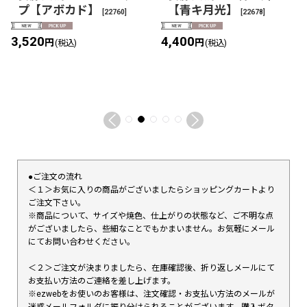
プ【アボカド】
【青キ月光】
[
22760
]
[
22678
]
3,520
4,400
円
円
(税込)
(税込)
●ご注文の流れ
＜１＞お気に入りの商品がございましたらショッピングカートより
ご注文下さい。
※商品について、サイズや焼色、仕上がりの状態など、ご不明な点
がございましたら、些細なことでもかまいません。お気軽にメール
にてお問い合わせください。
＜２＞ご注文が決まりましたら、在庫確認後、折り返しメールにて
お支払い方法のご連絡を差し上げます。
※ezwebをお使いのお客様は、注文確認・お支払い方法のメールが
迷惑メールフォルダに振り分けられることがございます。購入ボタ