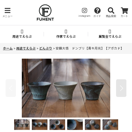
instagram
メニュー
ガイド
商品検索
カート
用途でえらぶ
作家でえらぶ
展覧会でえらぶ
ホーム
>
用途でえらぶ
>
どんぶり
>
安藤大悟 ドンブリ【青キ月光】【アボカド】