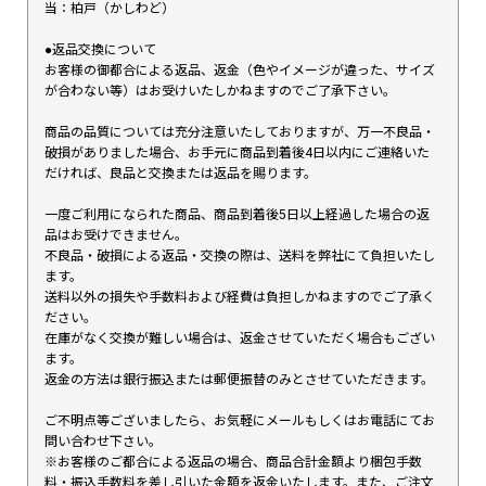
当：柏戸（かしわど）
●返品交換について
お客様の御都合による返品、返金（色やイメージが違った、サイズ
が合わない等）はお受けいたしかねますのでご了承下さい。
商品の品質については充分注意いたしておりますが、万一不良品・
破損がありました場合、お手元に商品到着後4日以内にご連絡いた
だければ、良品と交換または返品を賜ります。
一度ご利用になられた商品、商品到着後5日以上経過した場合の返
品はお受けできません。
不良品・破損による返品・交換の際は、送料を弊社にて負担いたし
ます。
送料以外の損失や手数料および経費は負担しかねますのでご了承く
ださい。
在庫がなく交換が難しい場合は、返金させていただく場合もござい
ます。
返金の方法は銀行振込または郵便振替のみとさせていただきます。
ご不明点等ございましたら、お気軽にメールもしくはお電話にてお
問い合わせ下さい。
※お客様のご都合による返品の場合、商品合計金額より梱包手数
料・振込手数料を差し引いた金額を返金いたします。また、ご注文