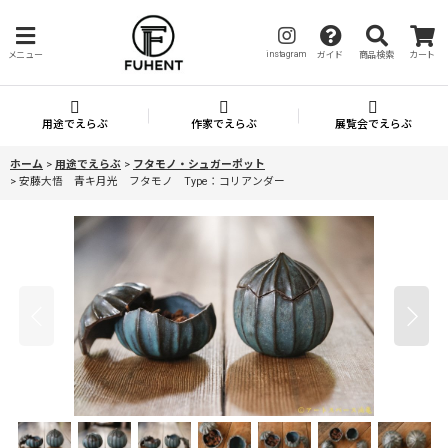
instagram
メニュー
ガイド
商品検索
カート
用途でえらぶ
作家でえらぶ
展覧会でえらぶ
ホーム
>
用途でえらぶ
>
フタモノ・シュガーポット
>
安藤大悟 青キ月光 フタモノ Type：コリアンダー