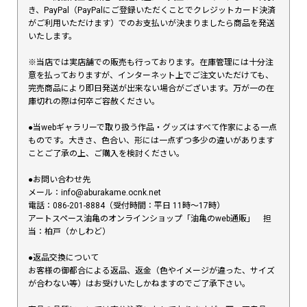
き、PayPal（PayPalにご登録いただくことでクレジットカード決済
がご利用いただけます）でのお支払いが決まりましたら商品を発送
いたします。
※当店では実店舗での販売も行っております。在庫管理には十分注
意を払っておりますが、インターネット上でご注文いただけても、
完売商品により即日発送が出来ない場合がございます。万が一の在
庫切れの際は何卒ご容赦ください。
●当webギャラリーで取り扱う作品・グッズはすべて作家による一点
ものです。大きさ、色合い、形には一点ずつ多少の違いがあります
ことご了承の上、ご購入を検討ください。
●お問い合わせ先
メール：info@aburakame.ocnk.net
電話：086-201-8884（受付時間：平日 11時〜17時）
アートスペース油亀のオンラインショップ「油亀のweb通販」 担
当：柏戸（かしわど）
●返品交換について
お客様の御都合による返品、返金（色やイメージが違った、サイズ
が合わない等）はお受けいたしかねますのでご了承下さい。