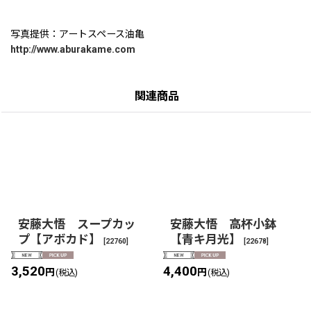
写真提供：アートスペース油亀
http://www.aburakame.com
関連商品
安藤大悟 スープカッ
安藤大悟 高杯小鉢
プ【アボカド】
【青キ月光】
[
22760
]
[
22678
]
3,520
4,400
円
円
(税込)
(税込)