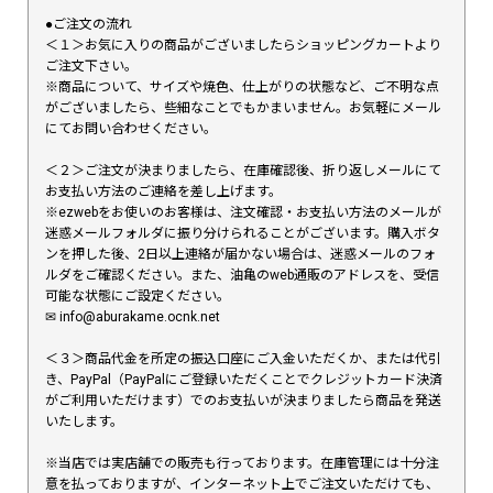
●ご注文の流れ
＜１＞お気に入りの商品がございましたらショッピングカートより
ご注文下さい。
※商品について、サイズや焼色、仕上がりの状態など、ご不明な点
がございましたら、些細なことでもかまいません。お気軽にメール
にてお問い合わせください。
＜２＞ご注文が決まりましたら、在庫確認後、折り返しメールにて
お支払い方法のご連絡を差し上げます。
※ezwebをお使いのお客様は、注文確認・お支払い方法のメールが
迷惑メールフォルダに振り分けられることがございます。購入ボタ
ンを押した後、2日以上連絡が届かない場合は、迷惑メールのフォ
ルダをご確認ください。また、油亀のweb通販のアドレスを、受信
可能な状態にご設定ください。
✉︎ info@aburakame.ocnk.net
＜３＞商品代金を所定の振込口座にご入金いただくか、または代引
き、PayPal（PayPalにご登録いただくことでクレジットカード決済
がご利用いただけます）でのお支払いが決まりましたら商品を発送
いたします。
※当店では実店舗での販売も行っております。在庫管理には十分注
意を払っておりますが、インターネット上でご注文いただけても、