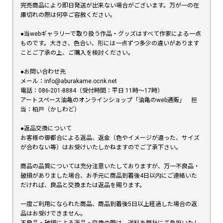
完売商品により即日発送が出来ない場合がございます。万が一の在
庫切れの際は何卒ご容赦ください。
●当webギャラリーで取り扱う作品・グッズはすべて作家による一点
ものです。大きさ、色合い、形には一点ずつ多少の違いがあります
ことご了承の上、ご購入を検討ください。
●お問い合わせ先
メール：info@aburakame.ocnk.net
電話：086-201-8884（受付時間：平日 11時〜17時）
アートスペース油亀のオンラインショップ「油亀のweb通販」 担
当：柏戸（かしわど）
●返品交換について
お客様の御都合による返品、返金（色やイメージが違った、サイズ
が合わない等）はお受けいたしかねますのでご了承下さい。
商品の品質については充分注意いたしておりますが、万一不良品・
破損がありました場合、お手元に商品到着後4日以内にご連絡いた
だければ、良品と交換または返品を賜ります。
一度ご利用になられた商品、商品到着後5日以上経過した場合の返
品はお受けできません。
不良品・破損による返品・交換の際は、送料を弊社にて負担いたし