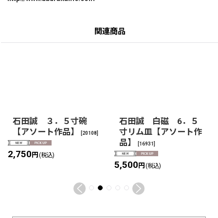
関連商品
石田誠 ３．５寸碗
石田誠 白磁 6．５
【アソート作品】
寸リム皿【アソート作
[
20108
]
品】
[
16931
]
2,750
円
(税込)
5,500
円
(税込)