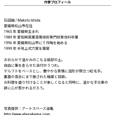
作家プロフィール
石田誠 / Makoto Ishida
愛媛県松山市在住
1965 年 愛媛県生まれ
1989 年 愛知県窯業高等技術専門校専攻科卒業
1996 年 愛媛県松山市にて作陶を始める
1999 年 半地上式穴窯を築窯
おおらかで温かみのこもる砥部の土。
自由に筆を走らせた染付のうつわ。
デルフトをベースとし、艷やかな表情に造形が際立つ紅毛手。
裏面の高台にまで施された釉薬と目跡。
お料理を盛り付けることが楽しくなると同時に、温かな手仕事の
跡に心が惹かれるだろう。
写真提供：アートスペース油亀
http://www.aburakame.com