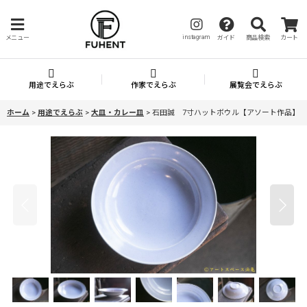
instagram
メニュー
ガイド
商品検索
カート
用途でえらぶ
作家でえらぶ
展覧会でえらぶ
ホーム
>
用途でえらぶ
>
大皿・カレー皿
>
石田誠 7寸ハットボウル【アソート作品】