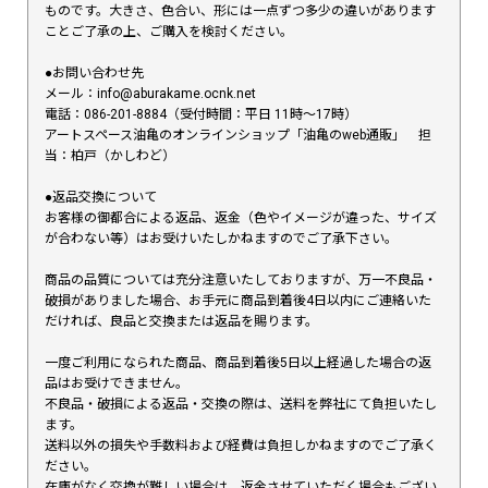
ものです。大きさ、色合い、形には一点ずつ多少の違いがあります
ことご了承の上、ご購入を検討ください。
●お問い合わせ先
メール：info@aburakame.ocnk.net
電話：086-201-8884（受付時間：平日 11時〜17時）
アートスペース油亀のオンラインショップ「油亀のweb通販」 担
当：柏戸（かしわど）
●返品交換について
お客様の御都合による返品、返金（色やイメージが違った、サイズ
が合わない等）はお受けいたしかねますのでご了承下さい。
商品の品質については充分注意いたしておりますが、万一不良品・
破損がありました場合、お手元に商品到着後4日以内にご連絡いた
だければ、良品と交換または返品を賜ります。
一度ご利用になられた商品、商品到着後5日以上経過した場合の返
品はお受けできません。
不良品・破損による返品・交換の際は、送料を弊社にて負担いたし
ます。
送料以外の損失や手数料および経費は負担しかねますのでご了承く
ださい。
在庫がなく交換が難しい場合は、返金させていただく場合もござい