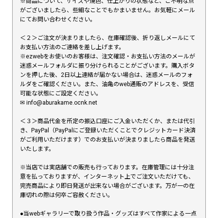
※商品について、サイズや焼色、仕上がりの状態など、ご不明な点
がございましたら、些細なことでもかまいません。お気軽にメール
にてお問い合わせください。
＜２＞ご注文が決まりましたら、在庫確認後、折り返しメールにて
お支払い方法のご連絡を差し上げます。
※ezwebをお使いのお客様は、注文確認・お支払い方法のメールが
迷惑メールフォルダに振り分けられることがございます。購入ボタ
ンを押した後、2日以上連絡が届かない場合は、迷惑メールのフォ
ルダをご確認ください。また、油亀のweb通販のアドレスを、受信
可能な状態にご設定ください。
✉︎ info@aburakame.ocnk.net
＜３＞商品代金を所定の振込口座にご入金いただくか、または代引
き、PayPal（PayPalにご登録いただくことでクレジットカード決済
がご利用いただけます）でのお支払いが決まりましたら商品を発送
いたします。
※当店では実店舗での販売も行っております。在庫管理には十分注
意を払っておりますが、インターネット上でご注文いただけても、
完売商品により即日発送が出来ない場合がございます。万が一の在
庫切れの際は何卒ご容赦ください。
●当webギャラリーで取り扱う作品・グッズはすべて作家による一点