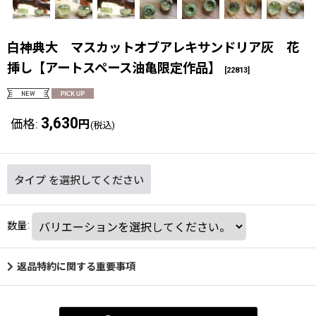
白神典大 マスカットオブアレキサンドリア灰 花
挿し【アートスペース油亀限定作品】
[
22813
]
3,630
価格
:
円
(税込)
タイプ
を選択してください
数量
:
返品特約に関する重要事項