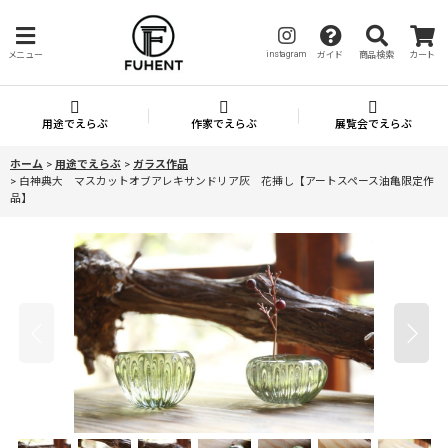
instagram
メニュー
ガイド
商品検索
カート
用途でえらぶ
作家でえらぶ
展覧会でえらぶ
ホーム
>
用途でえらぶ
>
ガラス作品
>
白神典大 マスカットオブアレキサンドリア灰 花挿し【アートスペース油亀限定作
品】